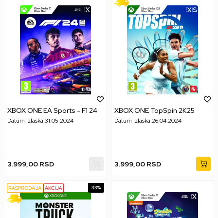
XBOX ONE EA Sports - F1 24
XBOX ONE TopSpin 2K25
Datum izlaska:
31.05.2024
Datum izlaska:
26.04.2024
3.999,00
RSD
3.999,00
RSD
33
%