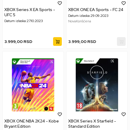
XBOX Series X EA Sports -
XBOX ONE EA Sports - FC 24
UFC 5
Datum izlaska:
29.09.2023
Datum izlaska:
27.10.2023
Nova
Korišćena
3.999,00
RSD
3.999,00
RSD
XBOX ONE NBA 2K24 - Kobe
XBOX Series X Starfield -
Bryant Edition
Standard Edition