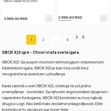
Datum izlaska:
10.02.2023
2.999,00
RSD
3.999,00
RSD
3.999,00
RSD
1
2
...
4
XBOX X|S igre - Otvori vrata sveta igara.
XBOX X|S. Sa svojom moćnom tehnologijom i impresivnom
bibliotekom igara, XBOX X|S je kao tvoj vodič kroz
neograničene avanture i uzbuđenja.
Kada zaroniš u svet XBOX X|S, očekuje te još jedno
iznenađenje - kontroleri. Sa njihovim ergonomskim dizajnom i
naprednim funkcijama, XBOX X|S kontroleri su tvoj najbolji
drugovi u igri. Ako želiš malo dodatne prilagodljivosti, Elite
kontroler je tu da ispuni sve tvoje želje.