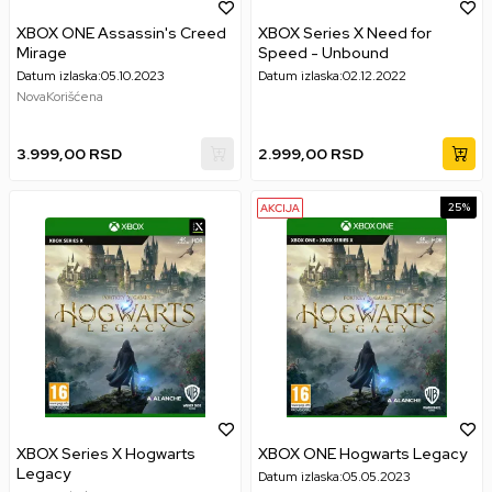
XBOX ONE Assassin's Creed
XBOX Series X Need for
Mirage
Speed - Unbound
Datum izlaska:
05.10.2023
Datum izlaska:
02.12.2022
Nova
Korišćena
3.999,00
RSD
2.999,00
RSD
25
%
XBOX Series X Hogwarts
XBOX ONE Hogwarts Legacy
Legacy
Datum izlaska:
05.05.2023