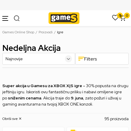
SIGURNO PLAĆANJE PLATNIM KARTICAMA
0
0
Games Online Shop
Proizvodi
Igre
Nedeljna Akcija
Filters
Super akcija u Gamesu za XBOX X|S igre -
30% popusta na drugu
jeftiniju igru. Iskoristi ovu fantastičnu priliku i nabavi omiljene igre
po
sniženim cenama
. Akcija traje do
9. juna
, zato požuri i uživaj u
gaming avanturama na tvojoj XBOX ONE konzoli.
95 proizvoda
Obriši sve