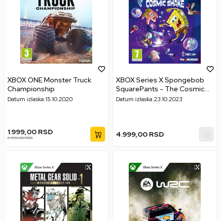
XBOX ONE Monster Truck
XBOX Series X Spongebob
Championship
SquarePants - The Cosmic
Shake
Datum izlaska:
15.10.2020
Datum izlaska:
23.10.2023
1.999,00
RSD
4.999,00
RSD
2.999,00
RSD