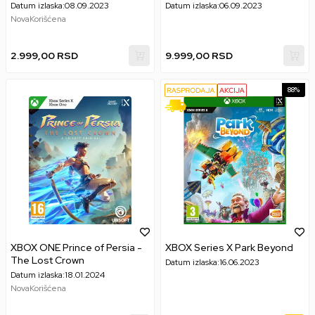
Datum izlaska:
08.09.2023
Datum izlaska:
06.09.2023
Nova
Korišćena
2.999,00
RSD
9.999,00
RSD
88
%
XBOX ONE Prince of Persia -
XBOX Series X Park Beyond
The Lost Crown
Datum izlaska:
16.06.2023
Datum izlaska:
18.01.2024
Nova
Korišćena