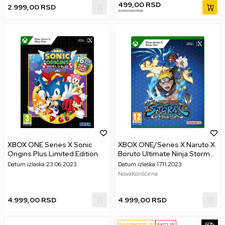
499,00
RSD
2.999,00
RSD
3.999,00
RSD
XBOX ONE Series X Sonic
XBOX ONE/Series X Naruto X
Origins Plus Limited Edition
Boruto Ultimate Ninja Storm
Connections
Datum izlaska:
23.06.2023
Datum izlaska:
17.11.2023
Nova
Korišćena
4.999,00
RSD
4.999,00
RSD
60
%