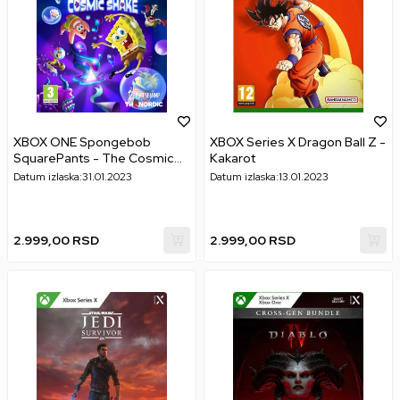
XBOX ONE Spongebob
XBOX Series X Dragon Ball Z -
SquarePants - The Cosmic
Kakarot
Shake
Datum izlaska:
31.01.2023
Datum izlaska:
13.01.2023
2.999,00
RSD
2.999,00
RSD