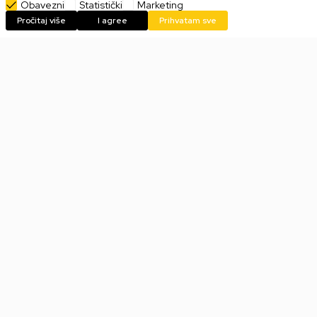
Obavezni
Statistički
Marketing
Pročitaj više
I agree
Prihvatam sve
Tastatura Glorious GMMK 3
Tastatura Glorious GMMK 3
75% Pre-Built ANSI -
75% Pre-Built ANSI -
Modularna Black
Modularna White
18.999,00
RSD
18.999,00
RSD
Tastatura Glorious GMMK 3
Tastatura Glorious GMMK 3
HE 75% Pre-Built ANSI -
HE Pre-Built ANSI - Modularna