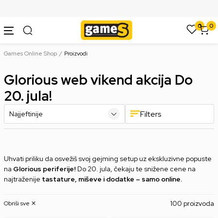
SIGURNO PLAĆANJE PLATNIM KARTICAMA
0
0
Games Online Shop
Proizvodi
Glorious web vikend akcija Do
20. jula!
Filters
Uhvati priliku da osvežiš svoj gejming setup uz ekskluzivne popuste
na
Glorious periferije!
Do 20. jula, čekaju te snižene cene na
najtraženije
tastature, miševe i dodatke – samo online.
100 proizvoda
Obriši sve