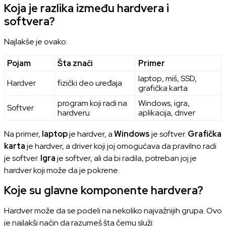
Koja je razlika između hardvera i
softvera?
Najlakše je ovako:
Pojam
Šta znači
Primer
laptop, miš, SSD,
Hardver
fizički deo uređaja
grafička karta
program koji radi na
Windows, igra,
Softver
hardveru
aplikacija, driver
Na primer,
laptop
je hardver, a
Windows
je softver.
Grafička
karta
je hardver, a driver koji joj omogućava da pravilno radi
je softver.
Igra
je softver, ali da bi radila, potreban joj je
hardver koji može da je pokrene.
Koje su glavne komponente hardvera?
Hardver može da se podeli na nekoliko najvažnijih grupa. Ovo
je najlakši način da razumeš šta čemu služi: