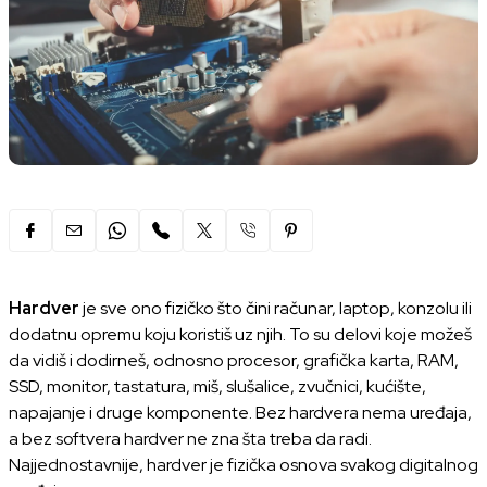
Hardver
je sve ono fizičko što čini računar, laptop, konzolu ili
dodatnu opremu koju koristiš uz njih. To su delovi koje možeš
da vidiš i dodirneš, odnosno procesor, grafička karta, RAM,
SSD, monitor, tastatura, miš, slušalice, zvučnici, kućište,
napajanje i druge komponente. Bez hardvera nema uređaja,
a bez softvera hardver ne zna šta treba da radi.
Najjednostavnije, hardver je fizička osnova svakog digitalnog