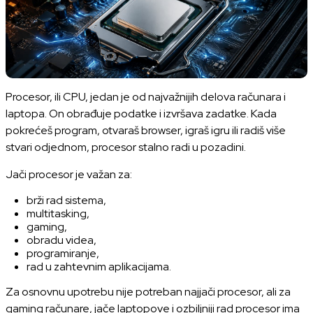
Procesor, ili CPU, jedan je od najvažnijih delova računara i
laptopa. On obrađuje podatke i izvršava zadatke. Kada
pokrećeš program, otvaraš browser, igraš igru ili radiš više
stvari odjednom, procesor stalno radi u pozadini.
Jači procesor je važan za:
brži rad sistema,
multitasking,
gaming,
obradu videa,
programiranje,
rad u zahtevnim aplikacijama.
Za osnovnu upotrebu nije potreban najjači procesor, ali za
gaming računare, jače laptopove i ozbiljniji rad procesor ima