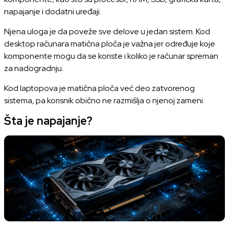
napajanje i dodatni uređaji.
Njena uloga je da poveže sve delove u jedan sistem. Kod
desktop računara matična ploča je važna jer određuje koje
komponente mogu da se koriste i koliko je računar spreman
za nadogradnju.
Kod laptopova je matična ploča već deo zatvorenog
sistema, pa korisnik obično ne razmišlja o njenoj zameni.
Šta je napajanje?