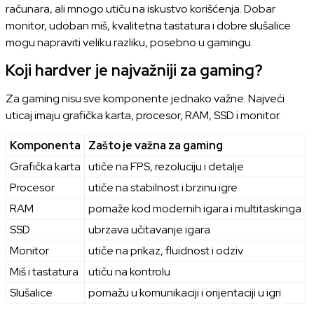
računara, ali mnogo utiču na iskustvo korišćenja. Dobar
monitor, udoban miš, kvalitetna tastatura i dobre slušalice
mogu napraviti veliku razliku, posebno u gamingu.
Koji hardver je najvažniji za gaming?
Za gaming nisu sve komponente jednako važne. Najveći
uticaj imaju grafička karta, procesor, RAM, SSD i monitor.
Komponenta
Zašto je važna za gaming
Grafička karta
utiče na FPS, rezoluciju i detalje
Procesor
utiče na stabilnost i brzinu igre
RAM
pomaže kod modernih igara i multitaskinga
SSD
ubrzava učitavanje igara
Monitor
utiče na prikaz, fluidnost i odziv
Miš i tastatura
utiču na kontrolu
Slušalice
pomažu u komunikaciji i orijentaciji u igri