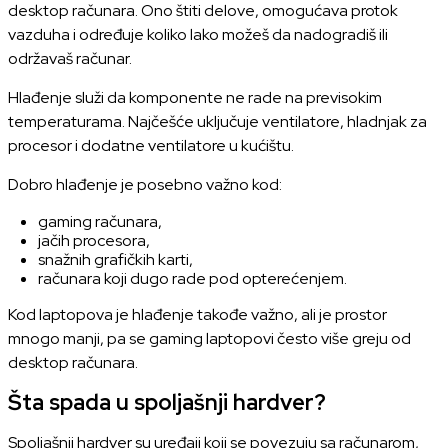
desktop računara. Ono štiti delove, omogućava protok
vazduha i određuje koliko lako možeš da nadogradiš ili
održavaš računar.
Hlađenje služi da komponente ne rade na previsokim
temperaturama. Najčešće uključuje ventilatore, hladnjak za
procesor i dodatne ventilatore u kućištu.
Dobro hlađenje je posebno važno kod:
gaming računara,
jačih procesora,
snažnih grafičkih karti,
računara koji dugo rade pod opterećenjem.
Kod laptopova je hlađenje takođe važno, ali je prostor
mnogo manji, pa se gaming laptopovi često više greju od
desktop računara.
Šta spada u spoljašnji hardver?
Spoljašnji hardver su uređaji koji se povezuju sa računarom,