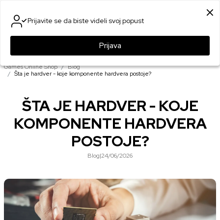
SIGURNO PLAĆANJE PLATNIM KARTICAMA
Prijavite se da biste videli svoj popust
0
0
Prijava
Games Online Shop
Blog
Šta je hardver - koje komponente hardvera postoje?
ŠTA JE HARDVER - KOJE
KOMPONENTE HARDVERA
POSTOJE?
Blog
|
24/06/2026