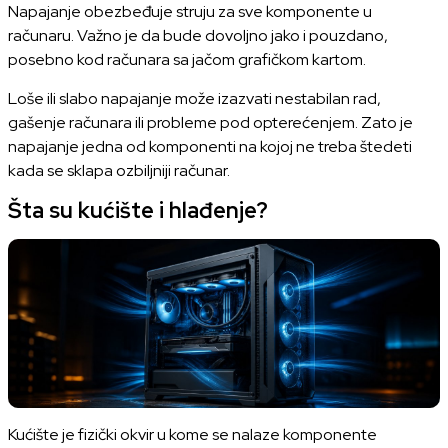
Napajanje obezbeđuje struju za sve komponente u
računaru. Važno je da bude dovoljno jako i pouzdano,
posebno kod računara sa jačom grafičkom kartom.
Loše ili slabo napajanje može izazvati nestabilan rad,
gašenje računara ili probleme pod opterećenjem. Zato je
napajanje jedna od komponenti na kojoj ne treba štedeti
kada se sklapa ozbiljniji računar.
Šta su kućište i hlađenje?
Kućište je fizički okvir u kome se nalaze komponente