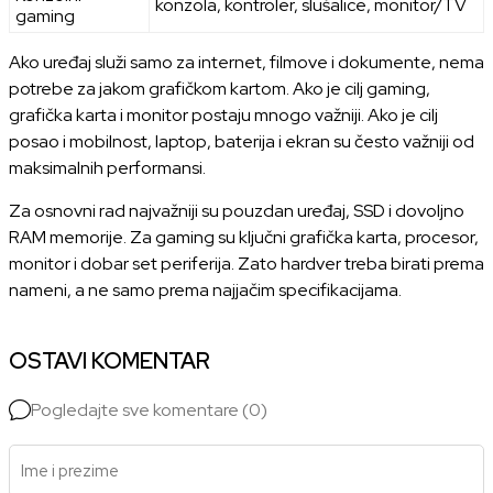
konzola, kontroler, slušalice, monitor/TV
gaming
Ako uređaj služi samo za internet, filmove i dokumente, nema
potrebe za jakom grafičkom kartom. Ako je cilj gaming,
grafička karta i monitor postaju mnogo važniji. Ako je cilj
posao i mobilnost, laptop, baterija i ekran su često važniji od
maksimalnih performansi.
Za osnovni rad najvažniji su pouzdan uređaj, SSD i dovoljno
RAM memorije. Za gaming su ključni grafička karta, procesor,
monitor i dobar set periferija. Zato hardver treba birati prema
nameni, a ne samo prema najjačim specifikacijama.
OSTAVI KOMENTAR
Pogledajte sve komentare (0)
Ime i prezime