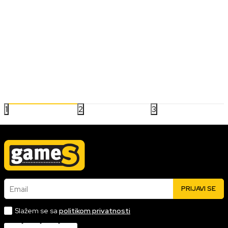
BLOG
Šta je matična ploča?
Čemu služi i zašto je važna za kompatibilnost, nadogradnju i
stabilan rad računara!
30.06.2026
Pročitaj više
1
2
3
Email
PRIJAVI SE
Slažem se sa
politikom privatnosti