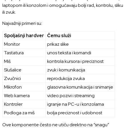
laptopom ili konzolom i omogućavaju bolji rad, kontrolu, sliku
ili zvuk.
Najvažniji primeri su:
Spoljašnji hardver
Čemu služi
Monitor
prikaz slike
Tastatura
unos teksta i komandi
Miš
kontrola kursora i preciznost
Slušalice
zvuk i komunikacija
Zvučnici
reprodukcija zvuka
Mikrofon
glasovna komunikacija i snimanje
Web kamera
video pozivi i streaming
Kontroler
igranje na PC-u i konzolama
Podloga za miš
bolja preciznost i udobnost
Ove komponente često ne utiču direktno na “snagu”