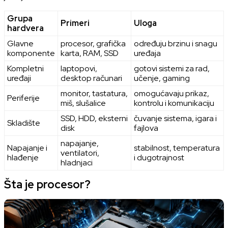
Grupa
Primeri
Uloga
hardvera
Glavne
procesor, grafička
određuju brzinu i snagu
komponente
karta, RAM, SSD
uređaja
Kompletni
laptopovi,
gotovi sistemi za rad,
uređaji
desktop računari
učenje, gaming
monitor, tastatura,
omogućavaju prikaz,
Periferije
miš, slušalice
kontrolu i komunikaciju
SSD, HDD, eksterni
čuvanje sistema, igara i
Skladište
disk
fajlova
napajanje,
Napajanje i
stabilnost, temperatura
ventilatori,
hlađenje
i dugotrajnost
hladnjaci
Šta je procesor?