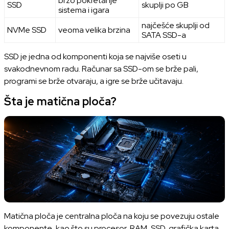
brzo pokretanje
SSD
skuplji po GB
sistema i igara
najčešće skuplji od
NVMe SSD
veoma velika brzina
SATA SSD-a
SSD je jedna od komponenti koja se najviše oseti u
svakodnevnom radu. Računar sa SSD-om se brže pali,
programi se brže otvaraju, a igre se brže učitavaju.
Šta je matična ploča?
Matična ploča je centralna ploča na koju se povezuju ostale
komponente, kao što su procesor, RAM, SSD, grafička karta,