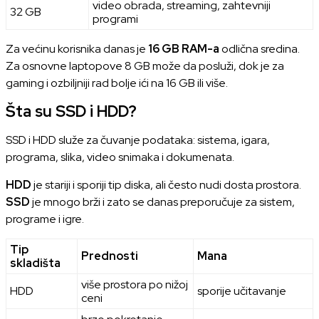
video obrada, streaming, zahtevniji
32 GB
programi
Za većinu korisnika danas je
16 GB RAM-a
odlična sredina.
Za osnovne laptopove 8 GB može da posluži, dok je za
gaming i ozbiljniji rad bolje ići na 16 GB ili više.
Šta su SSD i HDD?
SSD i HDD služe za čuvanje podataka: sistema, igara,
programa, slika, video snimaka i dokumenata.
HDD
je stariji i sporiji tip diska, ali često nudi dosta prostora.
SSD
je mnogo brži i zato se danas preporučuje za sistem,
programe i igre.
Tip
Prednosti
Mana
skladišta
više prostora po nižoj
HDD
sporije učitavanje
ceni