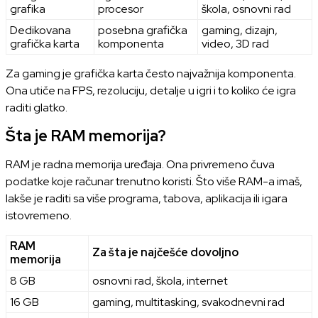
grafika
procesor
škola, osnovni rad
Dedikovana
posebna grafička
gaming, dizajn,
grafička karta
komponenta
video, 3D rad
Za gaming je grafička karta često najvažnija komponenta.
Ona utiče na FPS, rezoluciju, detalje u igri i to koliko će igra
raditi glatko.
Šta je RAM memorija?
RAM je radna memorija uređaja. Ona privremeno čuva
podatke koje računar trenutno koristi. Što više RAM-a imaš,
lakše je raditi sa više programa, tabova, aplikacija ili igara
istovremeno.
RAM
Za šta je najčešće dovoljno
memorija
8 GB
osnovni rad, škola, internet
16 GB
gaming, multitasking, svakodnevni rad