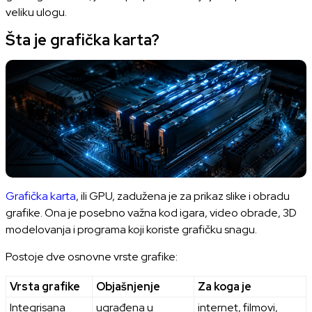
veliku ulogu.
Šta je grafička karta?
Grafička karta
, ili GPU, zadužena je za prikaz slike i obradu
grafike. Ona je posebno važna kod igara, video obrade, 3D
modelovanja i programa koji koriste grafičku snagu.
Postoje dve osnovne vrste grafike:
Vrsta grafike
Objašnjenje
Za koga je
Integrisana
ugrađena u
internet, filmovi,