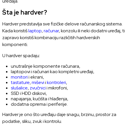
uređaja.
Šta je hardver?
Hardver predstavlja sve fizičke delove računarskog sistema.
Kada koristiš
laptop
,
računar
, konzolu ili neki dodatni uređaj, ti
zapravo koristiš kombinaciju različitih hardverskih
komponenti.
U hardver spadaju:
unutrašnje komponente računara,
laptopovi i računari kao kompletni uređaji,
monitori
i ekrani,
tastature
,
miševi
i
kontroleri
,
slušalice
,
zvučnici
i mikrofoni,
SSD i HDD diskovi,
napajanja, kućišta i hlađenja,
dodatna oprema i periferije.
Hardver je ono što uređaju daje snagu, brzinu, prostor za
podatke, sliku, zvuk i kontrolu.