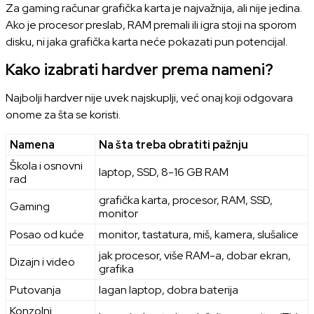
Za gaming računar grafička karta je najvažnija, ali nije jedina.
Ako je procesor preslab, RAM premali ili igra stoji na sporom
disku, ni jaka grafička karta neće pokazati pun potencijal.
Kako izabrati hardver prema nameni?
Najbolji hardver nije uvek najskuplji, već onaj koji odgovara
onome za šta se koristi.
Namena
Na šta treba obratiti pažnju
Škola i osnovni
laptop, SSD, 8-16 GB RAM
rad
grafička karta, procesor, RAM, SSD,
Gaming
monitor
Posao od kuće
monitor, tastatura, miš, kamera, slušalice
jak procesor, više RAM-a, dobar ekran,
Dizajn i video
grafika
Putovanja
lagan laptop, dobra baterija
Konzolni