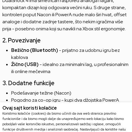
DualShock 4 ima simetričan raspored analoga i lagani,
kompaktan dizajn koji odgovara većini ruku. S druge strane,
kontroleri poput Nacon ili PowerA nude malo širi hvat, offset
analoge i dodatne zadnje tastere, što nekim igračima više
prija - posebno onima koji su navikli na Xbox stil ergonomije.
2. Povezivanje
Bežično (Bluetooth)
- prijatno za udobnu igru bez
kablova
Žično (USB)
- idealno za minimalni lag, u profesionalnim
ili online mečevima
3. Dodatne funkcije
Podešavanje težine (Nacon)
Pogodno za co-op igru - kupi dva džojstika PowerA
Puna zamena za DualShock - ako ne želiš da plaćaš
Ovaj sajt koristi kolačiće
premium cenu
Koristimo kolačiće (cookies) da bismo učinili da ova web stranica pravilno
funkcioniše i da bismo mogli dalje da unapređujemo web lokaciju kako bismo
poboljšali vaše korisničko iskustvo, personalizovali sadržaj i oglase, omogućili
Sve karakteristike koje čine
PlayStation 4 kontroler
ga
funkcije društvenih medija i analizirali saobraćaj. Nastavljajući da koristite našu