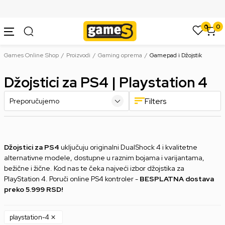
SIGURNO PLAĆANJE PLATNIM KARTICAMA
0
0
Games Online Shop
Proizvodi
Gaming oprema
Gamepad i Džojstik
Džojstici za PS4 | Playstation 4
Filters
Džojstici za PS4
uključuju originalni DualShock 4 i kvalitetne
alternativne modele, dostupne u raznim bojama i varijantama,
bežične i žične. Kod nas te čeka najveći izbor džojstika za
PlayStation 4. Poruči online PS4 kontroler -
BESPLATNA dostava
preko 5.999 RSD!
playstation-4