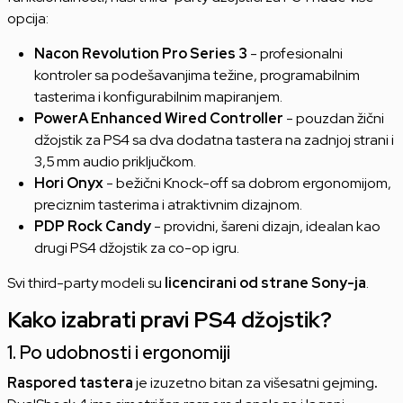
opcija:
Nacon Revolution Pro Series 3
- profesionalni
kontroler sa podešavanjima težine, programabilnim
tasterima i konfigurabilnim mapiranjem.
PowerA Enhanced Wired Controller
- pouzdan žični
džojstik za PS4 sa dva dodatna tastera na zadnjoj strani i
3,5 mm audio priključkom.
Hori Onyx
- bežični Knock-off sa dobrom ergonomijom,
preciznim tasterima i atraktivnim dizajnom.
PDP Rock Candy
- providni, šareni dizajn, idealan kao
drugi PS4 džojstik za co-op igru.
Svi third-party modeli su
licencirani od strane Sony-ja
.
Kako izabrati pravi PS4 džojstik?
1. Po udobnosti i ergonomiji
Raspored tastera
je izuzetno bitan za višesatni gejming
.