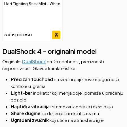
Hori Fighting Stick Mini - White
8.499,00
RSD
DualShock 4 - originalni model
Originalni
DualShock
pruža udobnost, preciznost i
responzivnost. Glavne karakteristike:
Precizan touchpad
na sredini daje nove mogućnosti
kontrole u igrama
Light-bar
indikator koji menja boje i pomaže u praćenju
pozicije
Haptička vibracija
i stereozvuk odraza i eksplozija
Share dugme
za deljenje snimka ili streama
Ugrađeni zvučnik
koji utiče na atmosferu igre