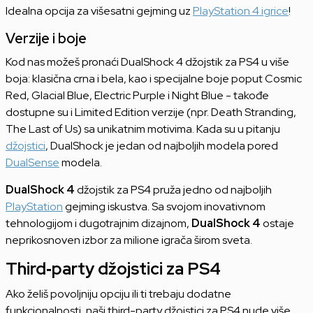
Idealna opcija za višesatni gejming uz
PlayStation 4 igrice
!
Verzije i boje
Kod nas možeš pronaći DualShock 4 džojstik za PS4 u više
boja: klasična crna i bela, kao i specijalne boje poput Cosmic
Red, Glacial Blue, Electric Purple i Night Blue - takođe
dostupne su i Limited Edition verzije (npr. Death Stranding,
The Last of Us) sa unikatnim motivima. Kada su u pitanju
džojstici
, DualShock je jedan od najboljih modela pored
DualSense
modela.
DualShock 4
džojstik za PS4 pruža jedno od najboljih
PlayStation
gejming iskustva. Sa svojom inovativnom
tehnologijom i dugotrajnim dizajnom,
DualShock 4
ostaje
neprikosnoven izbor za milione igrača širom sveta.
Third‑party džojstici za PS4
Ako želiš povoljniju opciju ili ti trebaju dodatne
funkcionalnosti, naši third-party džojstici za PS4 nude više