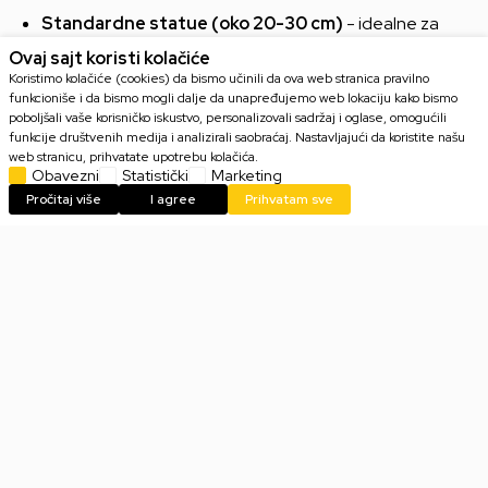
Standardne statue (oko 20-30 cm)
- idealne za
police i vitrine
Ovaj sajt koristi kolačiće
Deluxe statue (30+ cm)
- često sa dodatnim efektima
Koristimo kolačiće (cookies) da bismo učinili da ova web stranica pravilno
funkcioniše i da bismo mogli dalje da unapređujemo web lokaciju kako bismo
ili svetlom
poboljšali vaše korisničko iskustvo, personalizovali sadržaj i oglase, omogućili
Mini statue (do 15 cm)
- kompaktne i idealne za
funkcije društvenih medija i analizirali saobraćaj. Nastavljajući da koristite našu
ograničen prostor
web stranicu, prihvatate upotrebu kolačića.
Obavezni
Statistički
Marketing
Diorame
- prikazuju celu scenu sa više likova ili akcijom
Pročitaj više
I agree
Prihvatam sve
Statue figure cena
Cene statue figurica variraju u zavisnosti od veličine, brenda i
edicije. Cene su pristupačne, ali ima i skupljih za sve one koji
vole
kolekcionarske figure
!
Mogućnost
plaćanja na rate
svakako olakšava kupovinu, a
za porudžbine preko
5.999 RSD
dostava je
besplatna
na
teritoriji cele Srbije - bilo da si iz Beograda, Novog Sada, Niša
ili Subotice.
Online prodaja i naše prodavnice