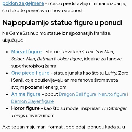
poklon za gejmere
- i često predstavljaju limitirana izdanja,
što takođe povećava njihovu vrednost.
Najpopularnije statue figure u ponudi
Na GameS.rs nudimo statue iz najpoznatijih franšiza,
uključujući:
Marvel figure
- statue likova kao što su
Iron Man
,
Spider-Man
,
Batman
ili
Joker figure
, idealne za fanove
superherojskog žanra
One piece figure
- statue junaka kao što su Luffy, Zoro
i Sanji, koje oduševljavaju anime fanove širom sveta
svojim pozama i energijom
Anime figure
- poput
Dragon Ball figure
,
Naruto figure
i
Demon Slayer figure
Horor figure
- kao što su modeli inspirisani
IT
i
Stranger
Things
univerzumom
Ako te zanimaju manji formati, pogledaj i ponudu kada su u