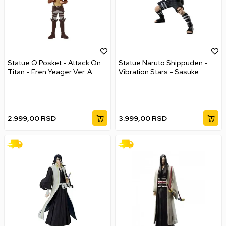
Statue Q Posket - Attack On
Statue Naruto Shippuden -
Titan - Eren Yeager Ver. A
Vibration Stars - Sasuke
Uchiha
2.999,00
RSD
3.999,00
RSD