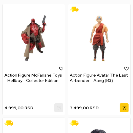
Action Figure McFarlane Toys
Action Figure Avatar The Last
- Hellboy - Collector Edition
Airbender - Aang (B3)
4.999,00
RSD
3.499,00
RSD