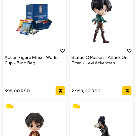
Action Figure Minix - World
Statue Q Posket - Attack On
Cup - Blind Bag
Titan - Levi Ackerman
599,00
RSD
2.999,00
RSD