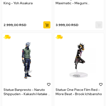
King - Yoh Asakura
Maximatic - Megumi
Fushiguro (Ver. C)
2.999,00
RSD
3.999,00
RSD
Statue Banpresto - Naruto
Statue One Piece Film Red -
Shippuden - Kakashi Hatake -
More Beat - Brook Ichibansho
Grandista