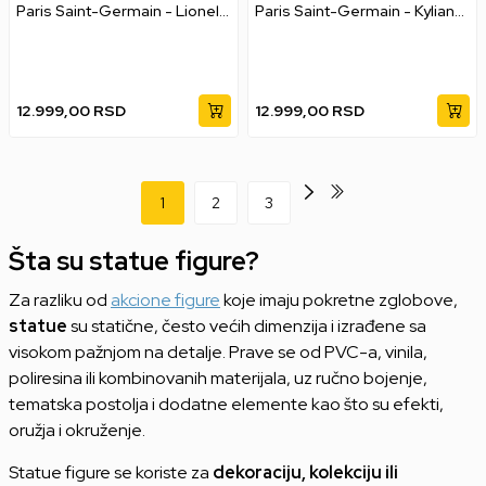
Paris Saint-Germain - Lionel
Paris Saint-Germain - Kylian
Messi
Mbappe
12.999,00
RSD
12.999,00
RSD
1
2
3
Šta su statue figure?
Za razliku od
akcione figure
koje imaju pokretne zglobove,
statue
su statične, često većih dimenzija i izrađene sa
visokom pažnjom na detalje. Prave se od PVC-a, vinila,
poliresina ili kombinovanih materijala, uz ručno bojenje,
tematska postolja i dodatne elemente kao što su efekti,
oružja i okruženje.
Statue figure se koriste za
dekoraciju, kolekciju ili