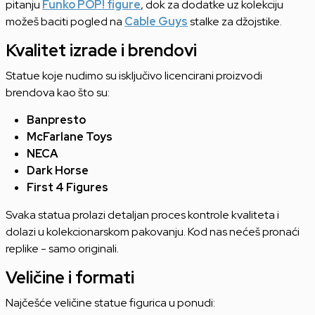
pitanju
Funko POP! figure
, dok za dodatke uz kolekciju
možeš baciti pogled na
Cable Guys
stalke za džojstike.
Kvalitet izrade i brendovi
Statue koje nudimo su isključivo licencirani proizvodi
brendova kao što su:
Banpresto
McFarlane Toys
NECA
Dark Horse
First 4 Figures
Svaka statua prolazi detaljan proces kontrole kvaliteta i
dolazi u kolekcionarskom pakovanju. Kod nas nećeš pronaći
replike - samo originali.
Veličine i formati
Najčešće veličine statue figurica u ponudi: