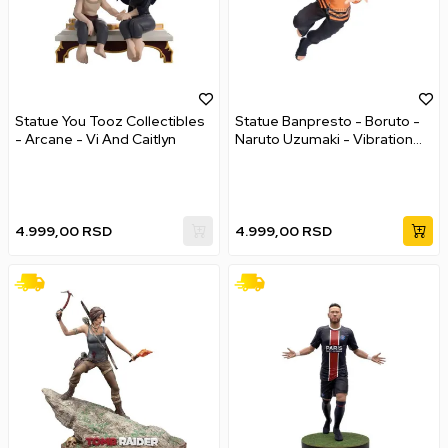
Statue You Tooz Collectibles
Statue Banpresto - Boruto -
- Arcane - Vi And Caitlyn
Naruto Uzumaki - Vibration
Stars
4.999,00
RSD
4.999,00
RSD