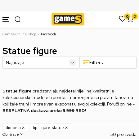
SIGURNO PLAĆANJE PLATNIM KARTICAMA
0
0
Games Online Shop
Proizvodi
Statue figure
Filters
Statue figure
predstavljaju najdetaljnije i najkvalitetnije
kolekcionarske modele u ponudi - namenjene su pravim fanovima
koji žele trajni i impresivan eksponat u svojoj kolekciji. Poruči online -
BESPLATNA dostava preko 5.999 RSD!
diorama
tip-figure-statue
50 proizvoda
Obriši sve