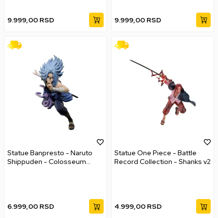
9.999,00
RSD
9.999,00
RSD
Statue Banpresto - Naruto
Statue One Piece - Battle
Shippuden - Colosseum
Record Collection - Shanks v2
Sasuke Uchiha
6.999,00
RSD
4.999,00
RSD