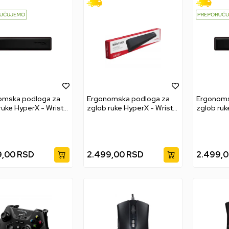
omska podloga za
Ergonomska podloga za
Ergonoms
ruke HyperX - Wrist
zglob ruke HyperX - Wrist
zglob ruk
Rest - Compact 60 / 65
Rest - Full size
Rest - TK
9,00
RSD
2.499,00
RSD
2.499,