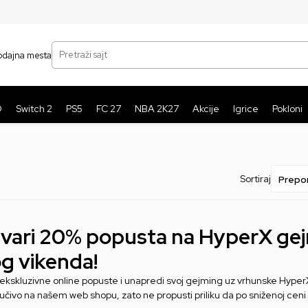
SIGURNO PLAĆANJE PLATNIM KARTICAMA
BE
Pretraži sajt
odajna mesta
O
Switch 2
PS5
FC 27
NBA 2K27
Akcije
Igrice
Pokloni
Sortiraj
vari 20% popusta na HyperX ge
g vikenda!
i ekskluzivne online popuste i unapredi svoj gejming uz vrhunske HyperX
ljučivo na našem web shopu, zato ne propusti priliku da po sniženoj ceni