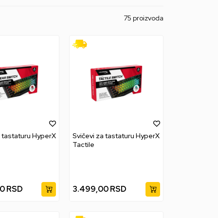
75 proizvoda
a tastaturu HyperX
Svičevi za tastaturu HyperX
Tactile
00
RSD
3.499,00
RSD