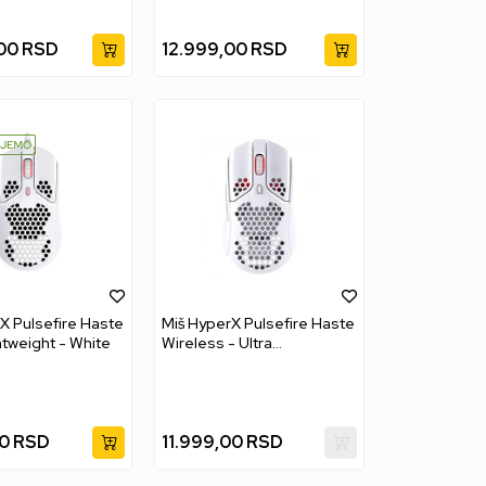
00
RSD
12.999,00
RSD
X Pulsefire Haste
Miš HyperX Pulsefire Haste
htweight - White
Wireless - Ultra
Lightweight - White
0
RSD
11.999,00
RSD