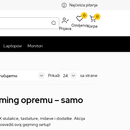
SPLATNA ISPORUKA PAKETA PREKO 5999 RSD
ST
Najčešća pitanja
0
0
Omiljeno
Korpa
Prijava
Laptopovi
Monitori
Prikaži
sa strane
jming opremu – samo
 slušalice, tastature, miševe i dodatke. Akcija
 osvežiš svoj gejming setup!