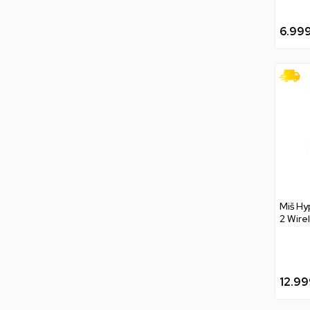
6.99
Miš Hy
2 Wire
12.99