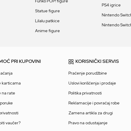
Funko POP! figure
PS4 igrice
Statue figure
Nintendo Switch
Lilalu patkice
Nintendo Switch
Anime figure
MOĆ PRI KUPOVINI
KORISNIČKI SERVIS
laćanja
Praćenje porudžbine
e karticama
Uslovi korišćenja i prodaje
e na rate
Politika privatnosti
sporuke
Reklamacije i povraćaj robe
 privatnosti
Zamena artikla za drugi
iti vaučer?
Pravo na odustajanje