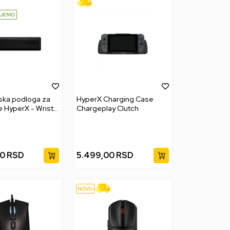
ka podloga za
HyperX Charging Case
e HyperX - Wrist
Chargeplay Clutch
L
00
RSD
5.499,00
RSD