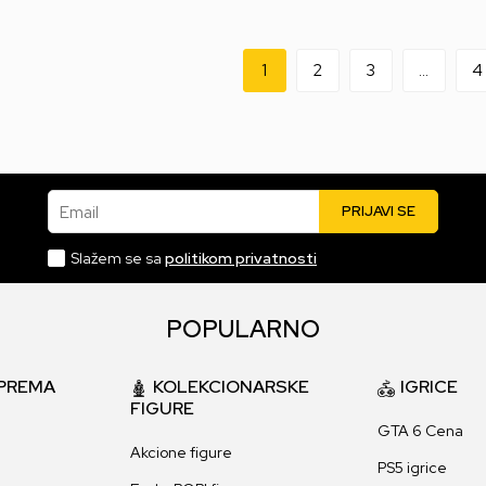
1
2
3
...
4
Email
PRIJAVI SE
Slažem se sa
politikom privatnosti
POPULARNO
PREMA
KOLEKCIONARSKE
IGRICE
FIGURE
GTA 6 Cena
Akcione figure
PS5 igrice