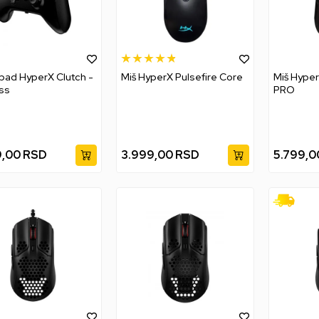
ad HyperX Clutch -
Miš HyperX Pulsefire Core
Miš Hyper
ss
PRO
9,00
RSD
3.999,00
RSD
5.799,0