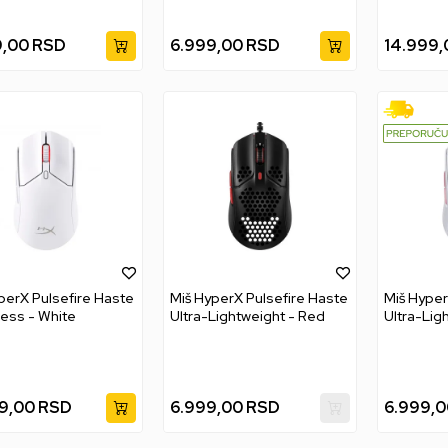
9,00
RSD
6.999,00
RSD
14.999,
perX Pulsefire Haste
Miš HyperX Pulsefire Haste
Miš Hyper
less - White
Ultra-Lightweight - Red
Ultra-Lig
9,00
RSD
6.999,00
RSD
6.999,0