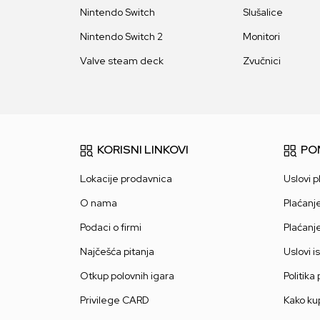
Nintendo Switch
Slušalice
Nintendo Switch 2
Monitori
Valve steam deck
Zvučnici
KORISNI LINKOVI
PO
Lokacije prodavnica
Uslovi p
O nama
Plaćanj
Podaci o firmi
Plaćanj
Najčešća pitanja
Uslovi i
Otkup polovnih igara
Politika
Privilege CARD
Kako kup