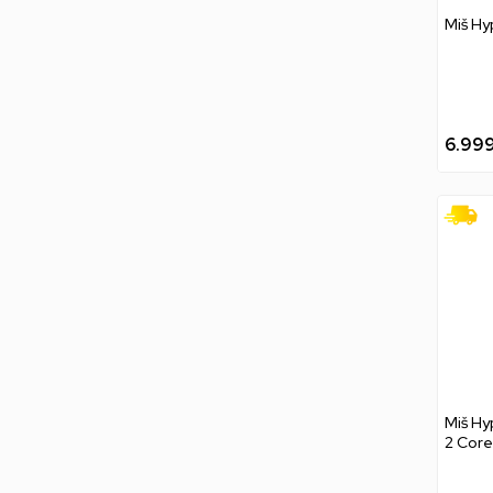
Miš Hy
6.99
Miš Hy
2 Core