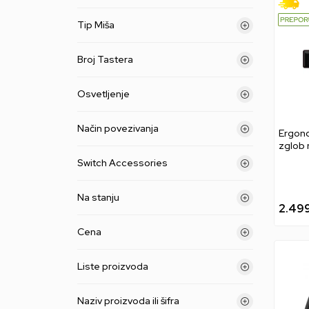
Tip Miša
Broj Tastera
Osvetljenje
Način povezivanja
Ergon
zglob 
Switch Accessories
Na stanju
2.49
Cena
Liste proizvoda
Naziv proizvoda ili šifra