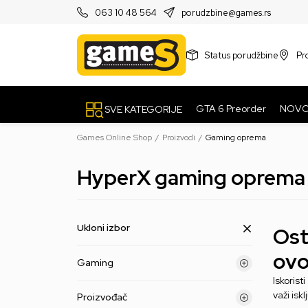
PRODAVNICE
063 10 48 564
porudzbine@games.rs
Status porudžbine
Pr
GTA 6 Preorder
NOV
SVE KATEGORIJE
Games Online Shop
Proizvodi
Gaming oprema
HyperX gaming oprema
Ukloni izbor
Ost
ovo
Gaming
Iskorist
važi isk
Proizvođač