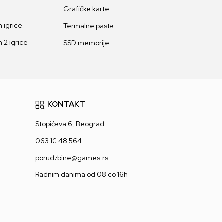
Grafičke karte
 igrice
Termalne paste
 2 igrice
SSD memorije
KONTAKT
Stopićeva 6, Beograd
063 10 48 564
porudzbine@games.rs
Radnim danima od 08 do 16h