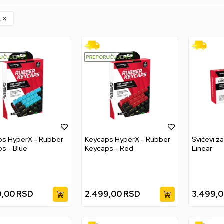
x
ps HyperX - Rubber
Keycaps HyperX - Rubber
Svičevi z
s - Blue
Keycaps - Red
Linear
9,00
RSD
2.499,00
RSD
3.499,