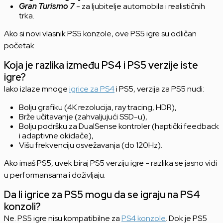
Gran Turismo 7
- za ljubitelje automobila i realističnih
trka.
Ako si novi vlasnik PS5 konzole, ove PS5 igre su odličan
početak.
Koja je razlika između PS4 i PS5 verzije iste
igre?
Iako izlaze mnoge
igrice za PS4
i PS5, verzija za PS5 nudi:
Bolju grafiku (4K rezolucija, ray tracing, HDR),
Brže učitavanje (zahvaljujući SSD-u),
Bolju podršku za DualSense kontroler (haptički feedback
i adaptivne okidače),
Višu frekvenciju osvežavanja (do 120Hz).
Ako imaš PS5, uvek biraj PS5 verziju igre - razlika se jasno vidi
u performansama i doživljaju.
Da li igrice za PS5 mogu da se igraju na PS4
konzoli?
Ne. PS5 igre nisu kompatibilne za
PS4 konzole
. Dok je PS5