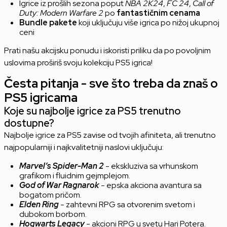
Igrice iz prošlih sezona poput
NBA 2K24
,
FC 24
,
Call of
Duty: Modern Warfare 2
po
fantastičnim cenama
Bundle pakete
koji uključuju više igrica po nižoj ukupnoj
ceni
Prati našu akcijsku ponudu i iskoristi priliku da po povoljnim
uslovima proširiš svoju kolekciju PS5 igrica!
Česta pitanja - sve što treba da znaš o
PS5 igricama
Koje su najbolje igrice za PS5 trenutno
dostupne?
Najbolje igrice za PS5 zavise od tvojih afiniteta, ali trenutno
najpopularniji i najkvalitetniji naslovi uključuju:
Marvel’s Spider-Man 2
- ekskluziva sa vrhunskom
grafikom i fluidnim gejmplejom.
God of War Ragnarok
- epska akciona avantura sa
bogatom pričom.
Elden Ring
- zahtevni RPG sa otvorenim svetom i
dubokom borbom.
Hogwarts Legacy
- akcioni RPG u svetu Hari Potera.