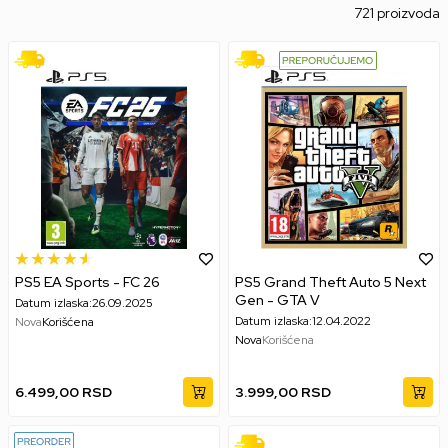
721 proizvoda
PS5 EA Sports - FC 26
PS5 Grand Theft Auto 5 Next
Gen - GTA V
Datum izlaska:
26.09.2025
Datum izlaska:
12.04.2022
Nova
Korišćena
Nova
Korišćena
6.499,00
RSD
3.999,00
RSD