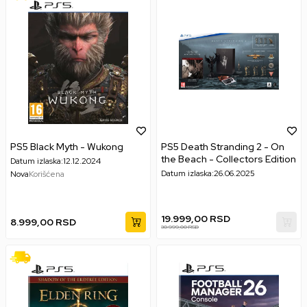
PS5 Black Myth - Wukong
PS5 Death Stranding 2 - On
the Beach - Collectors Edition
Datum izlaska:
12.12.2024
Datum izlaska:
26.06.2025
Nova
Korišćena
19.999,00
RSD
8.999,00
RSD
30.999,00
RSD