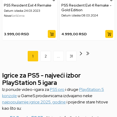
PS5 Resident Evil 4 Remake
PS5 Resident Evil 4 Remake -
Gold Edition
Datum izlaska:
24.03.2023
Datum izlaska:
08.03.2024
Nova
Korišćena
3.999,00
RSD
4.999,00
RSD
1
2
...
31
Igrice za PS5 - najveći izbor
PlayStation 5 igara
Iz ponude video-igara za
PS5 pro
i druge
PlayStation 5
konzole
u GameS prodavnicama izdvajamo neke
najpopularnije igrice 2025. godine
i pojedine stare hitove
kao što su: