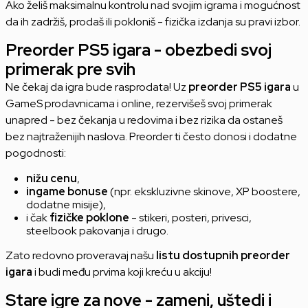
Ako želiš maksimalnu kontrolu nad svojim igrama i mogućnost
da ih zadržiš, prodaš ili pokloniš - fizička izdanja su pravi izbor.
Preorder PS5 igara - obezbedi svoj
primerak pre svih
Ne čekaj da igra bude rasprodata! Uz
preorder PS5 igara
u
GameS prodavnicama i online, rezervišeš svoj primerak
unapred - bez čekanja u redovima i bez rizika da ostaneš
bez najtraženijih naslova. Preorder ti često donosi i dodatne
pogodnosti:
nižu cenu
,
ingame bonuse
(npr. ekskluzivne skinove, XP boostere,
dodatne misije),
i čak
fizičke poklone
- stikeri, posteri, privesci,
steelbook pakovanja i drugo.
Zato redovno proveravaj našu
listu dostupnih preorder
igara
i budi među prvima koji kreću u akciju!
Stare igre za nove - zameni, uštedi i