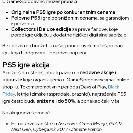
U GameS prodavnici možeš pronaći:
Originalne PS5 igre po konkurentnim cenama
Polovne PS5 igre po sniženim cenama
, sa garancijom
ispravnosti
Collectors i Deluxe edicije
za prave fanove, koje
pored igre uključuju dodatne fizičke i digitalne sadržaje
Bez obzira na budžet, u našoj ponudi uvek možeš pronaći
igru koja ti odgovara - po povoljnoj ceni.
PS5 igre akcija
Ako želiš da uštediš, obrati pažnju na
redovne akcije i
popuste
koje organizujemo u GameS prodavnicama i online
shop-u. Tokom promotivnih perioda (Days of Play,
Black
Friday
, letnje i zimske rasprodaje, praznici), najtraženije PS5
igre često budu
snižene i do 50%
, a ponekad čak i više.
Na akciji možeš pronaći:
Hit naslove kao što su
Assassin’s Creed Mirage
,
GTA V
Next Gen
,
Cyberpunk 2077 Ultimate Edition