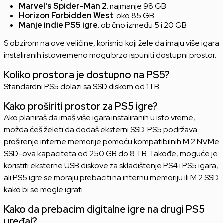
Marvel's Spider-Man 2
: najmanje 98 GB
Horizon Forbidden West
: oko 85 GB
Manje indie PS5 igre
: obično između 5 i 20 GB
S obzirom na ove veličine, korisnici koji žele da imaju više igara
instaliranih istovremeno mogu brzo ispuniti dostupni prostor.
Koliko prostora je dostupno na PS5?
Standardni PS5 dolazi sa SSD diskom od 1TB.
Kako proširiti prostor za PS5 igre?
Ako planiraš da imaš više igara instaliranih u isto vreme,
možda ćeš želeti da dodaš eksterni SSD. PS5 podržava
proširenje interne memorije pomoću kompatibilnih M.2 NVMe
SSD-ova kapaciteta od 250 GB do 8 TB. Takođe, moguće je
koristiti eksterne USB diskove za skladištenje PS4 i PS5 igara,
ali PS5 igre se moraju prebaciti na internu memoriju ili M.2 SSD
kako bi se mogle igrati.
Kako da prebacim digitalne igre na drugi PS5
uređaj?