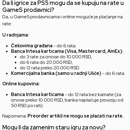
Da li igrice za PS5 mogu da se kupuju na rate u
GameS prodavnici?
Da, u GameS prodavnicama i online moguće je plaćanje na
rate:
U radnjama:
Čekovima građana
- do 6 rata.
Banca Intesa karticama (Visa, Mastercard, AmEx):
do 3 rate za iznose do 10.000 RSD,
do 6 rata do 20.000 RSD,
do 12 rata preko 20.000 RSD.
Komercijalna banka (samo u radnji Ušće)
- do 6 rata.
Online kupovina:
Banca Intesa karticama
- do 12 rata bez kamate (za
iznose preko 10.000 RSD, banka naplaćuje proviziju od
50 RSD po rati).
Napomena:
Preorder artikli ne mogu se plaćati na rate.
Mogu li da zamenim staru igru za novu?