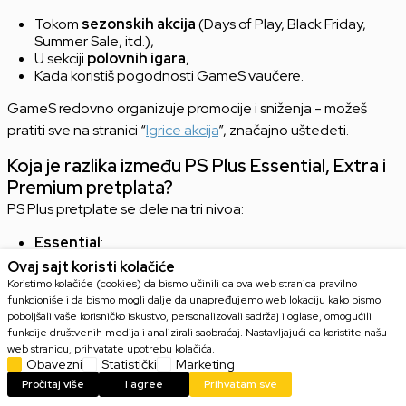
Tokom
sezonskih akcija
(Days of Play, Black Friday,
Summer Sale, itd.),
U sekciji
polovnih igara
,
Kada koristiš pogodnosti GameS vaučere.
GameS redovno organizuje promocije i sniženja - možeš
pratiti sve na stranici “
Igrice akcija
”, značajno uštedeti.
Koja je razlika između PS Plus Essential, Extra i
Premium pretplata?
PS Plus pretplate se dele na tri nivoa:
Essential
:
Online multiplayer
Ovaj sajt koristi kolačiće
Mesečne besplatne PS5 igre
Koristimo kolačiće (cookies) da bismo učinili da ova web stranica pravilno
Ekskluzivni popusti
funkcioniše i da bismo mogli dalje da unapređujemo web lokaciju kako bismo
Cloud storage
poboljšali vaše korisničko iskustvo, personalizovali sadržaj i oglase, omogućili
Extra
:
funkcije društvenih medija i analizirali saobraćaj. Nastavljajući da koristite našu
Sve iz Essential paketa
web stranicu, prihvatate upotrebu kolačića.
Katalog PS5 i PS4 igara za preuzimanje
Obavezni
Statistički
Marketing
Premium
:
Pročitaj više
I agree
Prihvatam sve
Sve iz Extra paketa