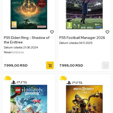
PS5 Elden Ring - Shadow of
PS5 Football Manager 2026
the Erdtree
Datum izlaska:
04.11.2025
Datum izlaska:
21.06.2024
Nova
Korišćena
7.999,00
RSD
7.999,00
RSD