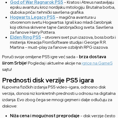
God of War Ragnarok PS5
- Kratos i Atreus nastavljaju
epsku avanturu kroz nordijsku mitologiju. Brutalna borba,
duboka priča i tehnički savršena grafika.
Hogwarts Legacy PS5
- magična avantura u
otvorenom svetu Hogwartsa. Igraš kao mladi čarobnjak
koji otkriva skrivene tajne čarobnjačkog sveta. Savršena
za fanove Harry Pottera.
Elden Ring PS5
- otvoreni svet pun izazova, boss borbi i
misterija. Kreacija FromSoftware studija i George R.R.
Martina - must-play za fanove ozbiljnih RPG izazova.
Poruči svoje omiljene PS5 igre već sada -
brza dostava
širom Srbije
! Pogledaj i aktuelne akcije na
igrice na GameS
sajtu!
Prednosti disk verzije PS5 igara
Kupovina fizičkih izdanja PS5 video-igara, odnosno disk
verzija, donosi niz konkretnih prednosti u odnosu na digitalna
izdanja. Evo zbog čega se mnogi gejmeri i dalje odlučuju za
diskove:
Niža cena i mogućnost preprodaje
- disk verzije često