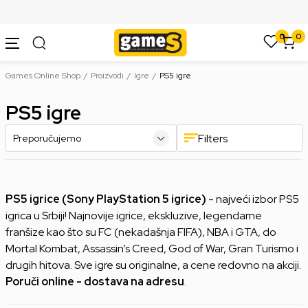
SIGURNO PLAĆANJE PLATNIM KARTICAMA
0
0
Games Online Shop
Proizvodi
Igre
PS5 igre
PS5 igre
Filters
PS5 igrice (Sony PlayStation 5 igrice)
- najveći izbor PS5
igrica u Srbiji! Najnovije igrice, ekskluzive, legendarne
franšize kao što su FC (nekadašnja FIFA), NBA i GTA, do
Mortal Kombat, Assassin’s Creed, God of War, Gran Turismo i
drugih hitova. Sve igre su originalne, a cene redovno na akciji.
Poruči online - dostava na adresu
.