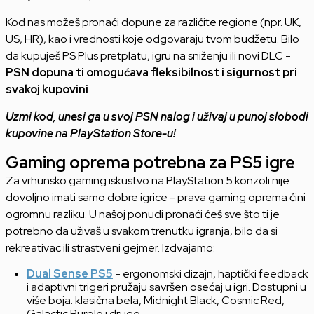
Kod nas možeš pronaći dopune za različite regione (npr. UK,
US, HR), kao i vrednosti koje odgovaraju tvom budžetu. Bilo
da kupuješ PS Plus pretplatu, igru na sniženju ili novi DLC -
PSN dopuna ti omogućava fleksibilnost i sigurnost pri
svakoj kupovini
.
Uzmi kod, unesi ga u svoj PSN nalog i uživaj u punoj slobodi
kupovine na PlayStation Store-u!
Gaming oprema potrebna za PS5 igre
Za vrhunsko gaming iskustvo na PlayStation 5 konzoli nije
dovoljno imati samo dobre igrice - prava gaming oprema čini
ogromnu razliku. U našoj ponudi pronaći ćeš sve što ti je
potrebno da uživaš u svakom trenutku igranja, bilo da si
rekreativac ili strastveni gejmer. Izdvajamo:
Dual Sense PS5
- ergonomski dizajn, haptički feedback
i adaptivni trigeri pružaju savršen osećaj u igri. Dostupni u
više boja: klasična bela, Midnight Black, Cosmic Red,
Galactic Purple i druge.