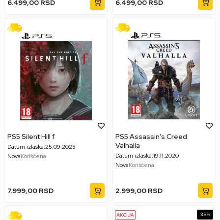
6.499,00
RSD
6.499,00
RSD
PS5 Silent Hill f
PS5 Assassin's Creed
Valhalla
Datum izlaska:
25.09.2025
Datum izlaska:
19.11.2020
Nova
Korišćena
Nova
Korišćena
7.999,00
RSD
2.999,00
RSD
35
%