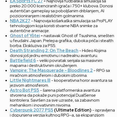
EA Sports FC 27
-
Najnovija fudbalska simulacija sa
preko 20.000 licenciranih igrača i 750+ klubova. Donosi
autentičan gameplay sa poboljšanim driblanjem, AI
pozicioniranjem i realističnim golmanima.
NBA 2K27
- Najnovija košarkaška simulacija sa ProPLAY
tehnologijom koja koristi stvarne NBA snimke za
autentične animacije.
Ghost of Yōtei
-
nastavak Ghost of Tsushima, smešten
u feudalni Japan. Prelepa grafika, duboka priča i stealth
borba. Ekskluziva za PS5.
Death Stranding 2: On The Beach
- Hideo Kojima
donosi još jednu emotivnu i nadrealnu avanturu.
Battlefield 6
- veliki povratak serijala sa masivnim
mapama i destruktivnim okruženjem.
Vampire: The Masquerade – Bloodlines 2
- RPG sa
mračnom atmosferom i dubokim izborima.
Little Nightmares III
- kooperativna horor avantura sa
jezivom atmosferom.
Astro Bot PS5
- šarena platformerska avantura
stvorena da pokaže puni potencijal DualSense
kontrolera. Savršen za sve uzraste, sa zabavnom
mehanikom i inovativnim nivoima.
Cyberpunk 2077 PS5
(Ultimate Edition)
- ispravljena
i dopunjena verzija kultnog RPG-a, sa ekspanzijom