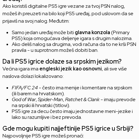
Ako koristiš digitalne PS5 igre vezane za tvoj PSN nalog,
možeš ih preuzeti na bilo koji PS5 uređaj, pod uslovom da se
prijaviš na svoj nalog. Međutim:
Samo jedan uređaj može biti
glavna konzola
(Primary
PS5) koja omogućava deljenje igara s drugim nalozima.
Ako deliš nalog sa drugima, vodi računa da to ne krši PSN
pravila - u suprotnom možeš dobiti ban.
Da li PS5 igrice dolaze sa srpskim jezikom?
Većina igara ima
engleski jezik kao osnovni
, ali sve više
naslova dolazi lokalizovano:
FIFA/FC 24
- često ima menije i komentare na srpskom
(ili barem na hrvatskom).
God of War
,
Spider-Man
,
Ratchet & Clank
- imaju prevode
na srpski ili hrvatski (titlovi).
PS5 igre za decu često imaju jednostavne meni-jezike i
lako su razumljive i bez prevoda.
Gde mogu kupiti najjeftinije PS5 igrice u Srbiji?
Najpovoljnije PS5 igre možeš pronaći: