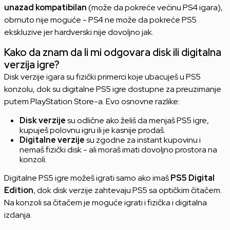
unazad kompatibilan
(može da pokreće većinu PS4 igara),
obrnuto nije moguće - PS4 ne može da pokreće PS5
ekskluzive jer hardverski nije dovoljno jak.
Kako da znam da li mi odgovara disk ili digitalna
verzija igre?
Disk verzije igara su fizički primerci koje ubacuješ u PS5
konzolu, dok su digitalne PS5 igre dostupne za preuzimanje
putem PlayStation Store-a. Evo osnovne razlike:
Disk verzije
su odlične ako želiš da menjaš PS5 igre,
kupuješ polovnu igru ili je kasnije prodaš.
Digitalne verzije
su zgodne za instant kupovinu i
nemaš fizički disk - ali moraš imati dovoljno prostora na
konzoli.
Digitalne PS5 igre možeš igrati samo ako imaš
PS5 Digital
Edition
, dok disk verzije zahtevaju PS5 sa optičkim čitačem.
Na konzoli sa čitačem je moguće igrati i fizička i digitalna
izdanja.