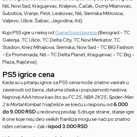
Niš, Novi Sad, Kragujevac, Kraljevo, Čačak, Gornji Milanovac,
Subotica, Vranje, Pirot, Leskovac, Niš, Sremska Mitrovica,
Valjevo, Užice, Šabac, Jagodina, itd).
Kupi PS5 igre u nekoj od
GameS prodavnica
(Beograd - TC
Galerija, TC Ušće, TC Delta City, TC Novi Merkator, TC
Stadion, Knez Mihajlova, Sremska, Novi Sad - TC BIG Fashion
- Ex Promenada, Niš - TC Delta Planet, Kragujevac - TC Big -
Plaza, Rajićeva).
PS5 igrice cena
Kada su u pitanju igrice za PS5 cena može znatno varirati u
zavisnosti od žanra, datuma izlaska i popularnosti naslova.
Najnoviji AAA hitovi kao što su
FC 25
,
NBA 2K25
,
Spider-Man
2
ili
Mortal Kombat 1
najčešće se kreću u rasponu od
6.000
do 9.000 RSD
u redovnoj prodaji. S druge strane, starije igre
ili one koje nisu deo velikih franšiza mogu se naći po znatno
nižim cenama — čak i
ispod 3.000 RSD
.