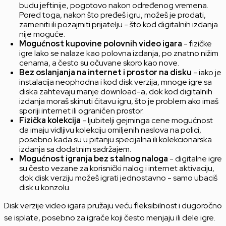
budu jeftinije, pogotovo nakon određenog vremena.
Pored toga, nakon što pređeš igru, možeš je prodati,
zameniti ili pozajmiti prijatelju - što kod digitalnih izdanja
nije moguće.
Mogućnost kupovine polovnih video igara
- fizičke
igre lako se nalaze kao polovna izdanja, po znatno nižim
cenama, a često su očuvane skoro kao nove.
Bez oslanjanja na internet i prostor na disku
- iako je
instalacija neophodna i kod disk verzija, mnoge igre sa
diska zahtevaju manje download-a, dok kod digitalnih
izdanja moraš skinuti čitavu igru, što je problem ako imaš
sporiji internet ili ograničen prostor.
Fizička kolekcija
- ljubitelji gejminga cene mogućnost
da imaju vidljivu kolekciju omiljenih naslova na polici,
posebno kada su u pitanju specijalna ili kolekcionarska
izdanja sa dodatnim sadržajem.
Mogućnost igranja bez stalnog naloga
- digitalne igre
su često vezane za korisnički nalog i internet aktivaciju,
dok disk verziju možeš igrati jednostavno - samo ubaciš
disk u konzolu.
Disk verzije video igara pružaju veću fleksibilnost i dugoročno
se isplate, posebno za igrače koji često menjaju ili dele igre.