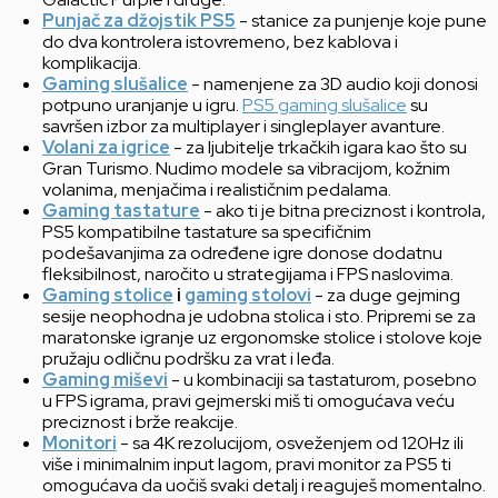
Punjač za džojstik PS5
- stanice za punjenje koje pune
do dva kontrolera istovremeno, bez kablova i
komplikacija.
Gaming slušalice
- namenjene za 3D audio koji donosi
potpuno uranjanje u igru.
PS5 gaming slušalice
su
savršen izbor za multiplayer i singleplayer avanture.
Volani za igrice
- za ljubitelje trkačkih igara kao što su
Gran Turismo. Nudimo modele sa vibracijom, kožnim
volanima, menjačima i realističnim pedalama.
Gaming tastature
- ako ti je bitna preciznost i kontrola,
PS5 kompatibilne tastature sa specifičnim
podešavanjima za određene igre donose dodatnu
fleksibilnost, naročito u strategijama i FPS naslovima.
Gaming stolice
i
gaming stolovi
- za duge gejming
sesije neophodna je udobna stolica i sto. Pripremi se za
maratonske igranje uz ergonomske stolice i stolove koje
pružaju odličnu podršku za vrat i leđa.
Gaming miševi
- u kombinaciji sa tastaturom, posebno
u FPS igrama, pravi gejmerski miš ti omogućava veću
preciznost i brže reakcije.
Monitori
- sa 4K rezolucijom, osveženjem od 120Hz ili
više i minimalnim input lagom, pravi monitor za PS5 ti
omogućava da uočiš svaki detalj i reaguješ momentalno.