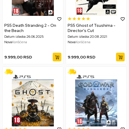
PS5 Death Stranding 2 - On
PS5 Ghost of Tsushima -
the Beach
Director’s Cut
Datum izlaska:
26.06.2025
Datum izlaska:
20.08.2021
Nova
Korišćena
Nova
Korišćena
9.999,00
RSD
9.999,00
RSD