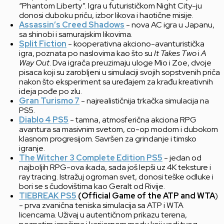
“Phantom Liberty”. Igra u futurističkom Night City-ju
donosi duboku priču, izbor likova i haotične misije.
Assassin’s Creed Shadows
- nova AC igra u Japanu,
sa shinobi i samurajskim likovima.
Split Fiction
- kooperativna akciono-avanturistička
igra, poznata po naslovima kao što su
It Takes Two
i
A
Way Out
. Dva igrača preuzimaju uloge Mio i Zoe, dvoje
pisaca koji su zarobljeni u simulaciji svojih sopstvenih priča
nakon što eksperiment sa uređajem za krađu kreativnih
ideja pođe po zlu.
Gran Turismo 7
- najrealističnija trkačka simulacija na
PS5.
Diablo 4 PS5
- tamna, atmosferična akciona RPG
avantura sa masivnim svetom, co-op modom i dubokom
klasnom progresijom. Savršen za grindanje i timsko
igranje.
The Witcher 3 Complete Edition PS5
- jedan od
najboljih RPG-ova ikada, sada još lepši uz 4K teksture i
ray tracing. Istražuj ogroman svet, donosi teške odluke i
bori se s čudovištima kao Geralt od Rivije.
TIEBREAK PS5
(Official Game of the ATP and WTA
)
- prva zvanična teniska simulacija sa ATP i WTA
licencama. Uživaj u autentičnom prikazu terena,