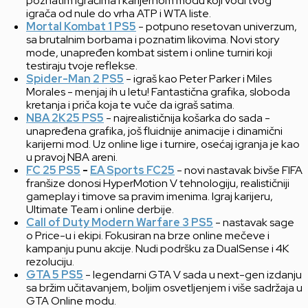
poznatim igračima i karijernom modu koji vodi tvog
igrača od nule do vrha ATP i WTA liste.
Mortal Kombat 1 PS5
- potpuno resetovan univerzum,
sa brutalnim borbama i poznatim likovima. Novi story
mode, unapređen kombat sistem i online turniri koji
testiraju tvoje reflekse.
Spider-Man 2 PS5
- igraš kao Peter Parker i Miles
Morales - menjaj ih u letu! Fantastična grafika, sloboda
kretanja i priča koja te vuče da igraš satima.
NBA 2K25 PS5
- najrealističnija košarka do sada -
unapređena grafika, još fluidnije animacije i dinamični
karijerni mod. Uz online lige i turnire, osećaj igranja je kao
u pravoj NBA areni.
FC 25 PS5
-
EA Sports FC25
- novi nastavak bivše FIFA
franšize donosi HyperMotion V tehnologiju, realističniji
gameplay i timove sa pravim imenima. Igraj karijeru,
Ultimate Team i online derbije.
Call of Duty Modern Warfare 3 PS5
- nastavak sage
o Price-u i ekipi. Fokusiran na brze online mečeve i
kampanju punu akcije. Nudi podršku za DualSense i 4K
rezoluciju.
GTA 5 PS5
- legendarni GTA V sada u next-gen izdanju
sa bržim učitavanjem, boljim osvetljenjem i više sadržaja u
GTA Online modu.