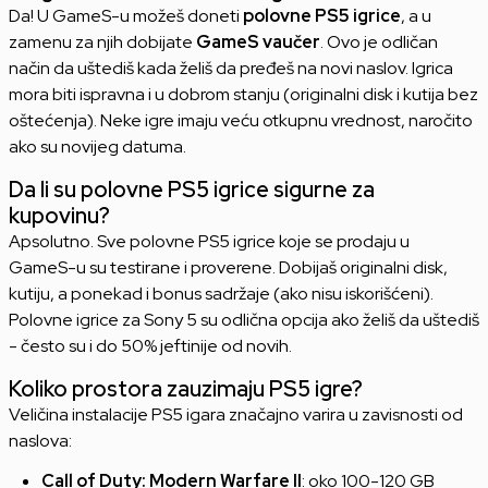
Da! U GameS-u možeš doneti
polovne PS5 igrice
, a u
zamenu za njih dobijate
GameS vaučer
. Ovo je odličan
način da uštediš kada želiš da pređeš na novi naslov. Igrica
mora biti ispravna i u dobrom stanju (originalni disk i kutija bez
oštećenja). Neke igre imaju veću otkupnu vrednost, naročito
ako su novijeg datuma.
Da li su polovne PS5 igrice sigurne za
kupovinu?
Apsolutno. Sve polovne PS5 igrice koje se prodaju u
GameS-u su testirane i proverene. Dobijaš originalni disk,
kutiju, a ponekad i bonus sadržaje (ako nisu iskorišćeni).
Polovne igrice za Sony 5 su odlična opcija ako želiš da uštediš
- često su i do 50% jeftinije od novih.
Koliko prostora zauzimaju PS5 igre?
Veličina instalacije PS5 igara značajno varira u zavisnosti od
naslova:
Call of Duty: Modern Warfare II
: oko 100-120 GB