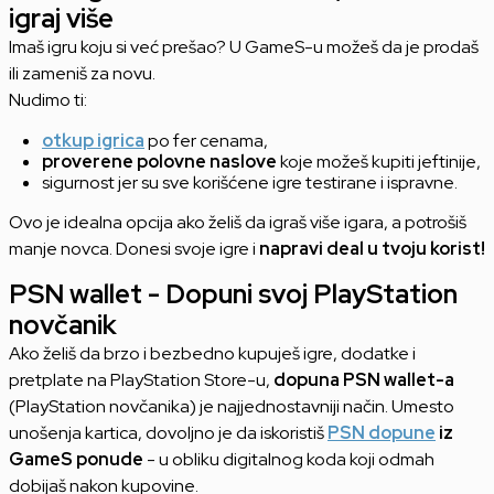
igraj više
Imaš igru koju si već prešao? U GameS-u možeš da je prodaš
ili zameniš za novu.
Nudimo ti:
otkup igrica
po fer cenama,
proverene polovne naslove
koje možeš kupiti jeftinije,
sigurnost jer su sve korišćene igre testirane i ispravne.
Ovo je idealna opcija ako želiš da igraš više igara, a potrošiš
manje novca. Donesi svoje igre i
napravi deal u tvoju korist!
PSN wallet - Dopuni svoj PlayStation
novčanik
Ako želiš da brzo i bezbedno kupuješ igre, dodatke i
pretplate na PlayStation Store-u,
dopuna PSN wallet-a
(PlayStation novčanika) je najjednostavniji način. Umesto
unošenja kartica, dovoljno je da iskoristiš
PSN dopune
iz
GameS ponude
- u obliku digitalnog koda koji odmah
dobijaš nakon kupovine.