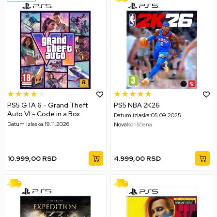
PS5 GTA 6 - Grand Theft
PS5 NBA 2K26
Auto VI - Code in a Box
Datum izlaska:
05.09.2025
Datum izlaska:
19.11.2026
Nova
Korišćena
10.999,00
RSD
4.999,00
RSD