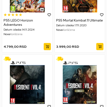
PS5 LEGO Horizon
PS5 Mortal Kombat 11 Ultimate
Adventures
Datum izlaska:
17.11.2020
Datum izlaska:
14.11.2024
Nova
Korišćena
Nova
Korišćena
4.799,00
RSD
3.999,00
RSD