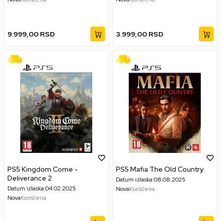
9.999,00
RSD
3.999,00
RSD
PS5 Kingdom Come -
PS5 Mafia The Old Country
Deliverance 2
Datum izlaska:
08.08.2025
Datum izlaska:
04.02.2025
Nova
Korišćena
Nova
Korišćena