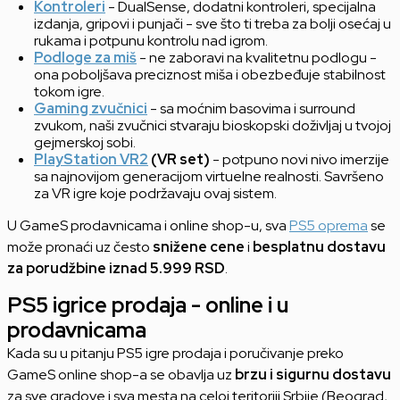
Kontroleri
- DualSense, dodatni kontroleri, specijalna
izdanja, gripovi i punjači - sve što ti treba za bolji osećaj u
rukama i potpunu kontrolu nad igrom.
Podloge za miš
- ne zaboravi na kvalitetnu podlogu -
ona poboljšava preciznost miša i obezbeđuje stabilnost
tokom igre.
Gaming zvučnici
- sa moćnim basovima i surround
zvukom, naši zvučnici stvaraju bioskopski doživljaj u tvojoj
gejmerskoj sobi.
PlayStation VR2
(VR set)
- potpuno novi nivo imerzije
sa najnovijom generacijom virtuelne realnosti. Savršeno
za VR igre koje podržavaju ovaj sistem.
U GameS prodavnicama i online shop-u, sva
PS5 oprema
se
može pronaći uz često
snižene cene
i
besplatnu dostavu
za porudžbine iznad 5.999 RSD
.
PS5 igrice prodaja - online i u
prodavnicama
Kada su u pitanju PS5 igre prodaja i poručivanje preko
GameS online shop-a se obavlja uz
brzu i sigurnu dostavu
za sve gradove i sva mesta na celoj teritoriji Srbije (Beograd,