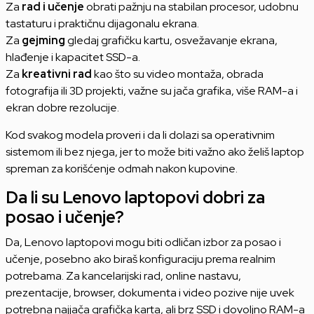
Za
rad i učenje
obrati pažnju na stabilan procesor, udobnu
tastaturu i praktičnu dijagonalu ekrana.
Za
gejming
gledaj grafičku kartu, osvežavanje ekrana,
hlađenje i kapacitet SSD-a.
Za
kreativni rad
kao što su video montaža, obrada
fotografija ili 3D projekti, važne su jača grafika, više RAM-a i
ekran dobre rezolucije.
Kod svakog modela proveri i da li dolazi sa operativnim
sistemom ili bez njega, jer to može biti važno ako želiš laptop
spreman za korišćenje odmah nakon kupovine.
Da li su Lenovo laptopovi dobri za
posao i učenje?
Da, Lenovo laptopovi mogu biti odličan izbor za posao i
učenje, posebno ako biraš konfiguraciju prema realnim
potrebama. Za kancelarijski rad, online nastavu,
prezentacije, browser, dokumenta i video pozive nije uvek
potrebna najjača grafička karta, ali brz SSD i dovoljno RAM-a