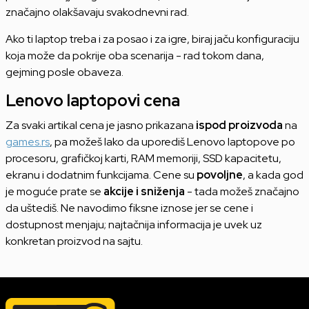
značajno olakšavaju svakodnevni rad.
Ako ti laptop treba i za posao i za igre, biraj jaču konfiguraciju
koja može da pokrije oba scenarija - rad tokom dana,
gejming posle obaveza.
Lenovo laptopovi cena
Za svaki artikal cena je jasno prikazana
ispod proizvoda
na
games.rs
, pa možeš lako da uporediš Lenovo laptopove po
procesoru, grafičkoj karti, RAM memoriji, SSD kapacitetu,
ekranu i dodatnim funkcijama. Cene su
povoljne
, a kada god
je moguće prate se
akcije i sniženja
- tada možeš značajno
da uštediš. Ne navodimo fiksne iznose jer se cene i
dostupnost menjaju; najtačnija informacija je uvek uz
konkretan proizvod na sajtu.