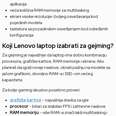
aplikacija
veća količina RAM memorije za multitasking
ekrani visoke rezolucije i boljeg osvežavanja kod
pojedinih modela
tastatura sa pozadinskim osvetljenjem kod određenih
konfiguracija
Koji Lenovo laptop izabrati za gejming?
Za gejming je najvažnije da laptop ima dobru kombinaciju
procesora, grafičke kartice, RAM memorije i ekrana. Ako
planiraš da igraš novije naslove, obrati pažnju na modele sa
jačom grafikom, dovoljno RAM-a i SSD-om većeg
kapaciteta.
Za bolje gaming iskustvo posebno proveri:
grafičke kartice
- najvažnija stavka za igre
procesor
- bitan za stabilan FPS i zahtevne naslove
RAM memoriju
- više RAM-a znači lakši multitasking i