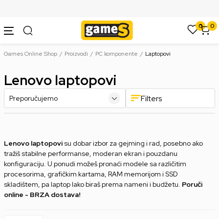
SIGURNO PLAĆANJE PLATNIM KARTICAMA
0
0
Games Online Shop
Proizvodi
PC komponente
Laptopovi
Lenovo laptopovi
Filters
Lenovo laptopovi
su dobar izbor za gejming i rad, posebno ako
tražiš stabilne performanse, moderan ekran i pouzdanu
konfiguraciju. U ponudi možeš pronaći modele sa različitim
procesorima, grafičkim kartama, RAM memorijom i SSD
skladištem, pa laptop lako biraš prema nameni i budžetu.
Poruči
online - BRZA dostava!