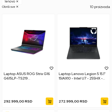
lenovo
10 proizvoda
Obriši sve
Laptop ASUS ROG Strix G16
Laptop Lenovo Legion 5 15.1"
G615LP-TS219
15IAX10 - Intel U7 - 255HX -
DOS/16"2.5K/U9 290HX
32GB 1TB - RTX5070 8GB
Plus/32GB/1TB/5070
8GB/GLAN/backli/ranac
292.999,00
RSD
272.999,00
RSD