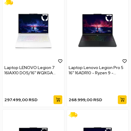
Laptop LENOVO Legion 7
Laptop Lenovo Legion Pro 5
16IAX10 DOS/16" WQXGA
16" 16ADR10 - Ryzen 9 -
OLED/U9-
8945HX - 32GB 1TB -
275HX/32GB/1TB/RTX5070/
RTX5060 12GB
bklt SRB/Bela
297.499,00
RSD
268.999,00
RSD