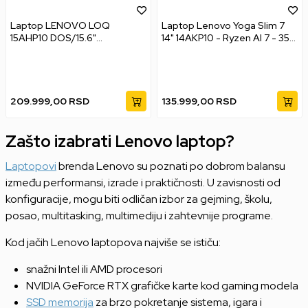
Laptop LENOVO LOQ
Laptop Lenovo Yoga Slim 7
15AHP10 DOS/15.6"
14" 14AKP10 - Ryzen AI 7 - 350
FHD/Ryzen 7
- 16GB 512GB
250/32GB/1TB/RTX5050/bkl
t SRB/Siva
209.999,00
RSD
135.999,00
RSD
Zašto izabrati Lenovo laptop?
Laptopovi
brenda Lenovo su poznati po dobrom balansu
između performansi, izrade i praktičnosti. U zavisnosti od
konfiguracije, mogu biti odličan izbor za gejming, školu,
posao, multitasking, multimediju i zahtevnije programe.
Kod jačih Lenovo laptopova najviše se ističu:
snažni Intel ili AMD procesori
NVIDIA GeForce RTX grafičke karte kod gaming modela
SSD memorija
za brzo pokretanje sistema, igara i