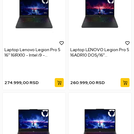
Laptop Lenovo Legion Pro 5
Laptop LENOVO Legion Pro 5
16" 16IRX10 - Intel i9 -
16ADR10 DOS/16"
14900HX - 16GB 1TB -
WQXGA/Ryzen 9
RTX5070 8GB
8945HX/32GB/1TB/RTX5070
/bklt SRB/Crna
274.999,00
RSD
260.999,00
RSD