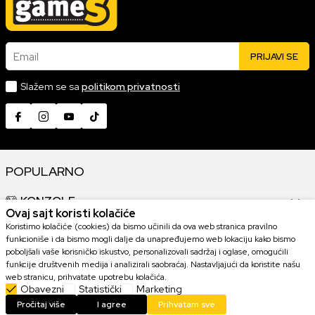
Email
PRIJAVI SE
Slažem se sa
politikom privatnosti
POPULARNO
KONZOLE
Ovaj sajt koristi kolačiće
Koristimo kolačiće (cookies) da bismo učinili da ova web stranica pravilno
GAMING OPREMA
funkcioniše i da bismo mogli dalje da unapređujemo web lokaciju kako bismo
poboljšali vaše korisničko iskustvo, personalizovali sadržaj i oglase, omogućili
funkcije društvenih medija i analizirali saobraćaj. Nastavljajući da koristite našu
KOLEKCIONARSKE FIGURE
web stranicu, prihvatate upotrebu kolačića.
Obavezni
Statistički
Marketing
Pročitaj više
I agree
Prihvatam sve
IGRICE