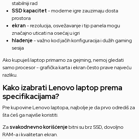
stabilniji rad
SSD kapacitet
- moderne igre zauzimaju dosta
prostora
ekran
- rezolucija, osvežavanje i tip panela mogu
značajno uticati na osećaj u igri
hlađenje
- važno kod jačih konfiguracija i dužih gaming
sesija
Ako kupuješ laptop primarno za gejming, nemoj gledati
samo procesor - grafička karta i ekran često prave najveću
razliku.
Kako izabrati Lenovo laptop prema
specifikacijama?
Pre kupovine Lenovo laptopa, najbolje je da prvo odrediš za
šta ćeš ga najviše koristiti.
Za
svakodnevno korišćenje
bitni su brz SSD, dovoljno
RAM-a i kvalitetan ekran.