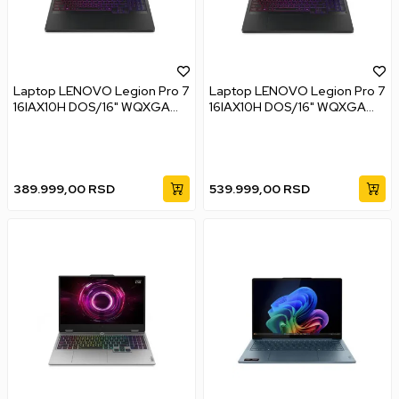
Laptop LENOVO Legion Pro 7
Laptop LENOVO Legion Pro 7
16IAX10H DOS/16" WQXGA
16IAX10H DOS/16" WQXGA
OLED/U9-
OLED/U9-
275HX/32GB/1TB/RTX5070T
275HX/64GB/1TB/RTX5080/
I/bklt SRB/Crna
bklt SRB/Crna
389.999,00
RSD
539.999,00
RSD