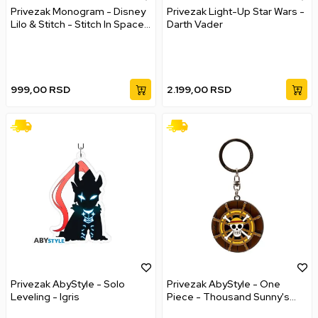
Privezak Monogram - Disney
Privezak Light-Up Star Wars -
Lilo & Stitch - Stitch In Space -
Darth Vader
Series 2 Bag Clips
999,00
RSD
2.199,00
RSD
Privezak AbyStyle - Solo
Privezak AbyStyle - One
Leveling - Igris
Piece - Thousand Sunny's
Helm Moving Keychain