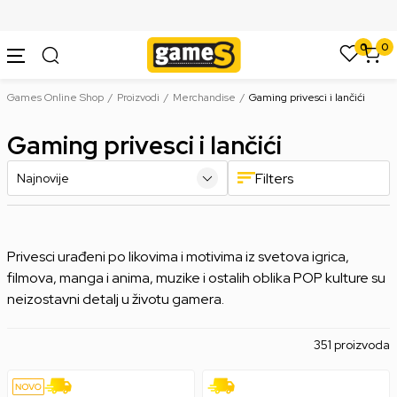
SIGURNO PLAĆANJE PLATNIM KARTICAMA
0
0
Games Online Shop
Proizvodi
Merchandise
Gaming privesci i lančići
Gaming privesci i lančići
Filters
Privesci urađeni po likovima i motivima iz svetova igrica,
filmova, manga i anima, muzike i ostalih oblika POP kulture su
neizostavni detalj u životu gamera.
351 proizvoda