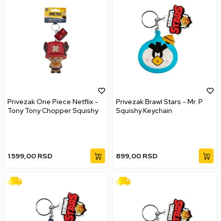
Privezak One Piece Netflix -
Privezak Brawl Stars - Mr. P
Tony Tony Chopper Squishy
Squishy Keychain
1.599,00
RSD
899,00
RSD