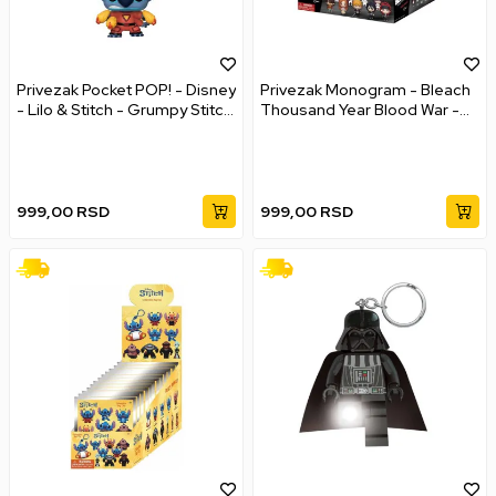
Privezak Pocket POP! - Disney
Privezak Monogram - Bleach
- Lilo & Stitch - Grumpy Stitch
Thousand Year Blood War -
626
Series 1 Bag Clips
999,00
RSD
999,00
RSD