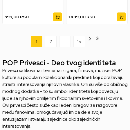
899,00
RSD
1.499,00
RSD
1
2
...
15
POP Privesci - Deo tvog identiteta
Privesci sa likovima i temama iz igara, filmova, muzike i POP
kulture su popularni kolekcionarski predmeti koji odražavaju
strasti i interesovanja njihovih vlasnika. Oni su više od običnog
modnog dodatka - to su simboli identiteta koji povezuju
ljude sa njihovim omiljenim fikcionalnim svetovima i likovima.
Ovi privesci često služe kao ledeni bregovi za razgovore
među fanovima, omogućavajući im da dele svoje
entuzijazam i stvaraju zajednice oko zajedničkih
interesovanja.