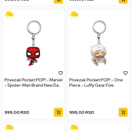
Privezak Pocket POP! - Marvel
Privezak Pocket POP! - One
- Spider-Man Brand New Day
Piece - Luffy Gear Five
- Spider-Man
999,00
RSD
999,00
RSD