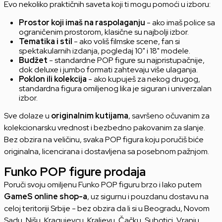
Evo nekoliko praktičnih saveta koji ti mogu pomoći u izboru:
Prostor koji imaš na raspolaganju
- ako imaš police sa
ograničenim prostorom, klasične su najbolji izbor.
Tematika i stil
- ako voliš filmske scene, fan si
spektakularnih izdanja, pogledaj 10" i 18" modele.
Budžet
- standardne POP figure su najpristupačnije,
dok deluxe i jumbo formati zahtevaju više ulaganja.
Poklon ili kolekcija
- ako kupuješ za nekog drugog,
standardna figura omiljenog lika je siguran i univerzalan
izbor.
Sve dolaze u
originalnim kutijama
, savršeno očuvanim za
kolekcionarsku vrednost i bezbedno pakovanim za slanje.
Bez obzira na veličinu, svaka POP figura koju poručiš biće
originalna, licencirana i dostavljena sa posebnom pažnjom.
Funko POP figure prodaja
Poruči svoju omiljenu Funko POP figuru brzo i lako putem
GameS online shop-a
, uz sigurnu i pouzdanu dostavu na
celoj teritoriji Srbije - bez obzira da li si u Beogradu, Novom
Sadu, Nišu, Kragujevcu, Kraljevu, Čačku, Subotici, Vranju,