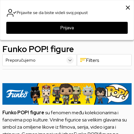
SIGURNO PLAĆANJE PLATNIM KARTICAMA
Prijavite se da biste videli svoj popust
0
0
Prijava
Games Online Shop
Proizvodi
Merchandise
Funko POP! figure
Funko POP! figure
Filters
Funko POP! figure
su fenomen među kolekcionarima i
fanovima pop kulture. Vinilne figurice sa velikim glavama su
simbol za omiljene likove iz filmova, serija, video igara i