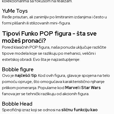
kolekcionarima sa fokusom na realizam.
YuMe Toys
Ređe prisutan, ali zanimljiv po limitiranim izdanjima i često u
formi plišanih ili stilizovanih mini-figura.
Tipovi Funko POP figura - šta sve
možeš pronaći?
Pored klasičnih POP figura, naša ponuda uključuje različite
tipove modela koje se razlikuju po mehanici, veličini i
estetskoj obradi. Evo šta je najzastupljenije:
Bobble figure
Ovo je
najčešći tip
. Kod ovih figura, glava je spojena na telo
pomoću opruge, što omogućava karakteristično njihanje
prilikom pomeranja. Popularne kod
Marvel i Star Wars
fanova jer se tehnički razlikuju od akcionih figura.
Bobble Head
Specifičniji izraz koji se odnosi na
sličnu funkciju kao