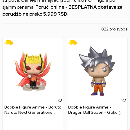
stripova. Games ima najveći izbor Funko POP! figura po
sjajnim cenama.
Poruči online - BESPLATNA dostava za
porudžbine preko 5.999 RSD!
822 proizvoda
Bobble Figure Anime - Boruto
Bobble Figure Anime -
Naruto Next Generations
Dragon Ball Super! - Goku (
POP! - Naruto (Baryon Mode)
Ultra Instict ) - Silver