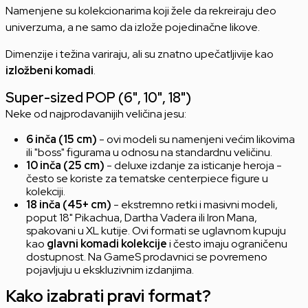
Namenjene su kolekcionarima koji žele da rekreiraju deo
univerzuma, a ne samo da izlože pojedinačne likove.
Dimenzije i težina variraju, ali su znatno upečatljivije kao
izložbeni komadi
.
Super-sized POP (6", 10", 18")
Neke od najprodavanijih veličina jesu:
6 inča (15 cm)
- ovi modeli su namenjeni većim likovima
ili "boss" figurama u odnosu na standardnu veličinu.
10 inča (25 cm)
- deluxe izdanje za isticanje heroja -
često se koriste za tematske centerpiece figure u
kolekciji.
18 inča (45+ cm)
- ekstremno retki i masivni modeli,
poput 18" Pikachua, Dartha Vadera ili Iron Mana,
spakovani u XL kutije. Ovi formati se uglavnom kupuju
kao
glavni komadi kolekcije
i često imaju ograničenu
dostupnost. Na GameS prodavnici se povremeno
pojavljuju u ekskluzivnim izdanjima.
Kako izabrati pravi format?