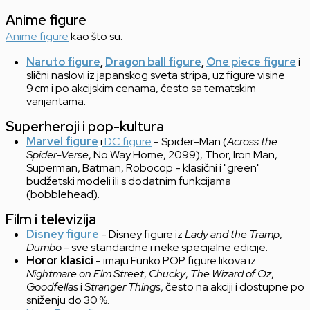
Anime figure
Anime figure
kao što su:
Naruto figure
,
Dragon ball figure
,
One piece figure
i
slični naslovi iz japanskog sveta stripa, uz figure visine
9 cm i po akcijskim cenama, često sa tematskim
varijantama.
Superheroji i pop-kultura
Marvel figure
i
DC figure
- Spider-Man (
Across the
Spider-Verse
, No Way Home, 2099), Thor, Iron Man,
Superman, Batman, Robocop - klasični i "green"
budžetski modeli ili s dodatnim funkcijama
(bobblehead).
Film i televizija
Disney figure
- Disney figure iz
Lady and the Tramp
,
Dumbo
- sve standardne i neke specijalne edicije.
Horor klasici
- imaju Funko POP figure likova iz
Nightmare on Elm Street
,
Chucky
,
The Wizard of Oz
,
Goodfellas
i
Stranger Things
, često na akciji i dostupne po
sniženju do 30 %.