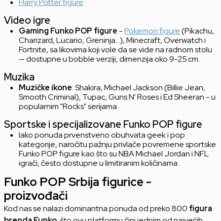
Harry Potter figure
Video igre
Gaming Funko POP figure
-
Pokemon figure
(Pikachu,
Charizard, Lucario, Greninja…), Minecraft, Overwatch i
Fortnite, sa likovima koji vole da se vide na radnom stolu
— dostupne u bobble verziji, dimenzija oko 9-25 cm.
Muzika
Muzičke ikone
: Shakira, Michael Jackson (Billie Jean,
Smooth Criminal), Tupac, Guns N' Roses i Ed Sheeran - u
popularnim "Rocks" serijama.
Sportske i specijalizovane Funko POP figure
Iako ponuda prvenstveno obuhvata geek i pop
kategorije, naročitu pažnju privlače povremene sportske
Funko POP figure kao što su NBA Michael Jordan i NFL
igrači, često dostupne u limitiranim količinama .
Funko POP Srbija figurice -
proizvođači
Kod nas se nalazi dominantna ponuda od preko 800
figura
brenda Funko
, što ovu platformu čini jednim od najvećih