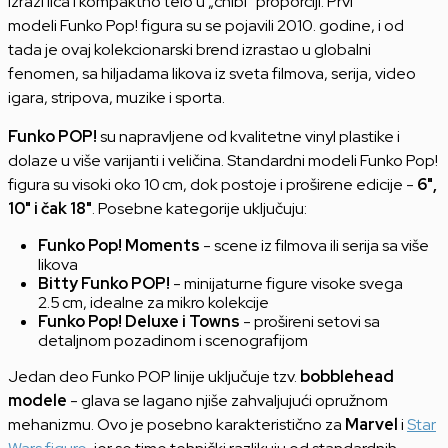
izrazi lica i kompaktno telo u „chibi“ proporciji. Prvi
modeli Funko Pop! figura su se pojavili 2010. godine, i od
tada je ovaj kolekcionarski brend izrastao u globalni
fenomen, sa hiljadama likova iz sveta filmova, serija, video
igara, stripova, muzike i sporta.
Funko POP!
su napravljene od kvalitetne vinyl plastike i
dolaze u više varijanti i veličina. Standardni modeli Funko Pop!
figura su visoki oko 10 cm, dok postoje i proširene edicije -
6",
10" i čak 18"
. Posebne kategorije uključuju:
Funko Pop! Moments
- scene iz filmova ili serija sa više
likova
Bitty Funko POP!
- minijaturne figure visoke svega
2.5 cm, idealne za mikro kolekcije
Funko Pop! Deluxe i Towns
- prošireni setovi sa
detaljnom pozadinom i scenografijom
Jedan deo Funko POP linije uključuje tzv.
bobblehead
modele
- glava se lagano njiše zahvaljujući opružnom
mehanizmu. Ovo je posebno karakteristično za
Marvel
i
Star