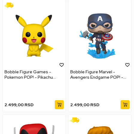
Bobble Figure Games -
Bobble Figure Marvel -
Pokemon POP! - Pikachu
Avengers Endgame POP! -
#353
Captain America with Broken
Shield & Mjolnir
2.499,00
RSD
2.499,00
RSD