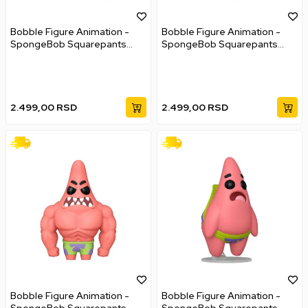
Bobble Figure Animation -
Bobble Figure Animation -
SpongeBob Squarepants
SpongeBob Squarepants
Movie POP! - Spongebob
Movie POP! - Squidward
Squarepants (Pirate)#1938
Tentacles (Pirate) #1941
2.499,00
RSD
2.499,00
RSD
Bobble Figure Animation -
Bobble Figure Animation -
SpongeBob Squarepants
SpongeBob Squarepants