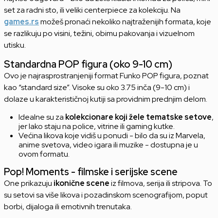
set za radni sto, ili veliki centerpiece za kolekciju. Na
games.rs
možeš pronaći nekoliko najtraženijih formata, koje
se razlikuju po visini, težini, obimu pakovanja i vizuelnom
utisku.
Standardna POP figura (oko 9-10 cm)
Ovo je najrasprostranjeniji format Funko POP figura, poznat
kao “standard size”. Visoke su oko 3.75 inča (9-10 cm) i
dolaze u karakterističnoj kutiji sa providnim prednjim delom.
Idealne su za
kolekcionare koji žele tematske setove
,
jer lako staju na police, vitrine ili gaming kutke.
Većina likova koje vidiš u ponudi - bilo da su iz Marvela,
anime svetova, video igara ili muzike - dostupna je u
ovom formatu.
Pop! Moments - filmske i serijske scene
One prikazuju
ikonične scene
iz filmova, serija ili stripova. To
su setovi sa više likova i pozadinskom scenografijom, poput
borbi, dijaloga ili emotivnih trenutaka.