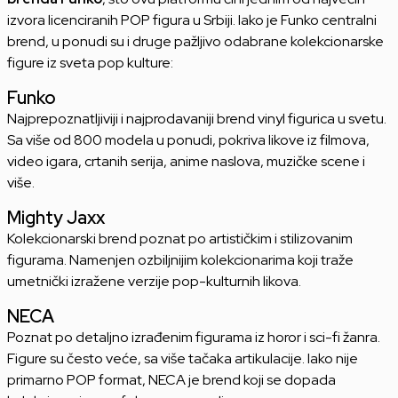
izvora licenciranih POP figura u Srbiji. Iako je Funko centralni
brend, u ponudi su i druge pažljivo odabrane kolekcionarske
figure iz sveta pop kulture:
Funko
Najprepoznatljiviji i najprodavaniji brend vinyl figurica u svetu.
Sa više od 800 modela u ponudi, pokriva likove iz filmova,
video igara, crtanih serija, anime naslova, muzičke scene i
više.
Mighty Jaxx
Kolekcionarski brend poznat po artističkim i stilizovanim
figurama. Namenjen ozbiljnijim kolekcionarima koji traže
umetnički izražene verzije pop-kulturnih likova.
NECA
Poznat po detaljno izrađenim figurama iz horor i sci-fi žanra.
Figure su često veće, sa više tačaka artikulacije. Iako nije
primarno POP format, NECA je brend koji se dopada