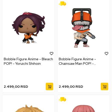
Bobble Figure Anime - Bleach
Bobble Figure Anime -
POP! - Yoruichi Shihoin
Chainsaw Man POP! -
Chainsaw Man #1677
2.499,00
RSD
2.499,00
RSD