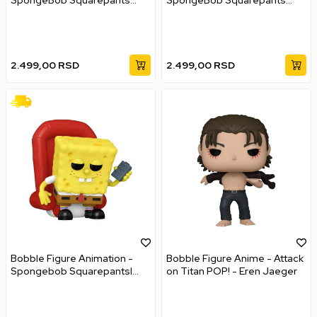
POP! - Fry Cook Games
POP! - Patrick With Wedgie
Patrick
#2143
2.499,00
RSD
2.499,00
RSD
Bobble Figure Animation -
Bobble Figure Anime - Attack
Spongebob Squarepantsl
on Titan POP! - Eren Jaeger
POP! - Spongebob Meme