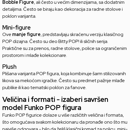
Bobble Figure
, ali često u većim dimenzijama, sa dodatnim
detaljima. Često se biraju kao dekoracija za radne stolove i
poklon varijanta.
Mini-figure
Ove
manje figure
, predstavljaju skraćenu verziju klasičnog
POP dizajna. Često su deo Bitty POP! ili sličnih serija.
Praktične su za prenos, radne stolove, police sa ograničenim
prostorom i mlađe kolekcionare.
Plush
Plišana varijanta POP figura, koja kombinuje šarm stilizovanih
likova sa mekoćom igračke. Često su predmet pažnje mlađe
publike ili kao tematski poklon za fanove.
Veličina i formati - izaberi savršen
model Funko POP figura
Funko POP figurice dolaze u više različitih veličina i formata,
što omogućava svakom kolekcionaru da pronađe ono što mu
najviše odgovara - bilo da želiš klasični komad za policu, mini-