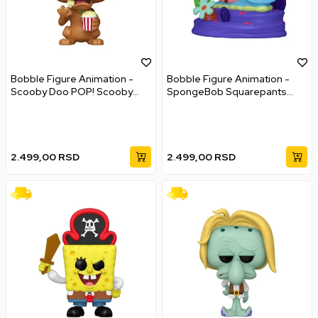
Bobble Figure Animation -
Bobble Figure Animation -
Scooby Doo POP! Scooby
SpongeBob Squarepants
Doo with 3D Glasses #2040
Movie POP! - Gary (Pirate)
#1940
2.499,00
RSD
2.499,00
RSD