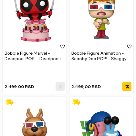
Bobble Figure Marvel -
Bobble Figure Animation -
Deadpool POP! - Deadpool in
Scooby Doo POP! - Shaggy
Cake
with Popcorn #2039
2.499,00
RSD
2.499,00
RSD