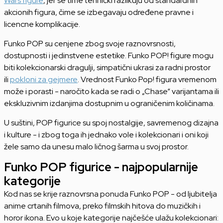
Wars figure
, jer se time tehnički razlikuju od standardnih
akcionih figura, čime se izbegavaju određene pravne i
licencne komplikacije.
Funko POP su cenjene zbog svoje raznovrsnosti,
dostupnosti i jedinstvene estetike. Funko POP! figure mogu
biti kolekcionarski dragulji, simpatični ukrasi za radni prostor
ili
pokloni za gejmere
. Vrednost Funko Pop! figura vremenom
može i porasti - naročito kada se radi o „Chase“ varijantama ili
ekskluzivnim izdanjima dostupnim u ograničenim količinama.
U suštini, POP figurice su spoj nostalgije, savremenog dizajna
i kulture - i zbog toga ih jednako vole i kolekcionari i oni koji
žele samo da unesu malo ličnog šarma u svoj prostor.
Funko POP figurice - najpopularnije
kategorije
Kod nas se krije raznovrsna ponuda Funko POP - od ljubitelja
anime crtanih filmova, preko filmskih hitova do muzičkih i
horor ikona. Evo u koje kategorije najčešće ulažu kolekcionari: