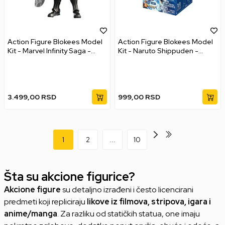
Action Figure Blokees Model
Action Figure Blokees Model
Kit - Marvel Infinity Saga -
Kit - Naruto Shippuden -
Champion Class - Thor
Galaxy Version 02 - Ultimate
Bond
3.499,00
RSD
999,00
RSD
1
2
...
10
Šta su akcione figurice?
Akcione figure
su detaljno izrađeni i često licencirani
predmeti koji repliciraju
likove iz filmova, stripova, igara i
anime/manga
. Za razliku od statičkih statua, one imaju