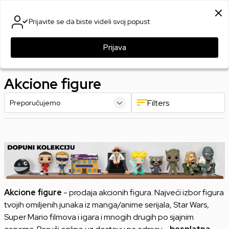
SIGURNO PLAĆANJE PLATNIM KARTICAMA
Prijavite se da biste videli svoj popust
0
0
Prijava
Games Online Shop
Proizvodi
Merchandise
Akcione figure
Akcione figure
Filters
Akcione figure
- prodaja akcionih figura. Najveći izbor figura
tvojih omiljenih junaka iz manga/anime serijala, Star Wars,
Super Mario filmova i igara i mnogih drugih po sjajnim