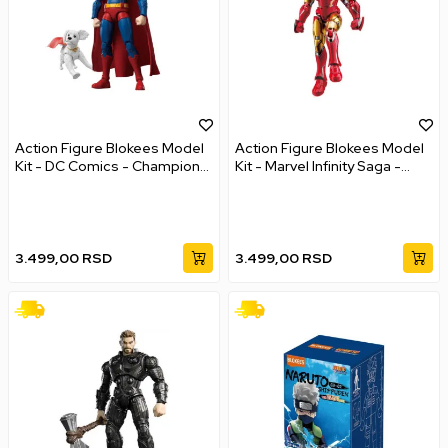
Action Figure Blokees Model
Action Figure Blokees Model
Kit - DC Comics - Champion
Kit - Marvel Infinity Saga -
Class - Superman
Champion Class - Iron Man
3.499,00
RSD
3.499,00
RSD