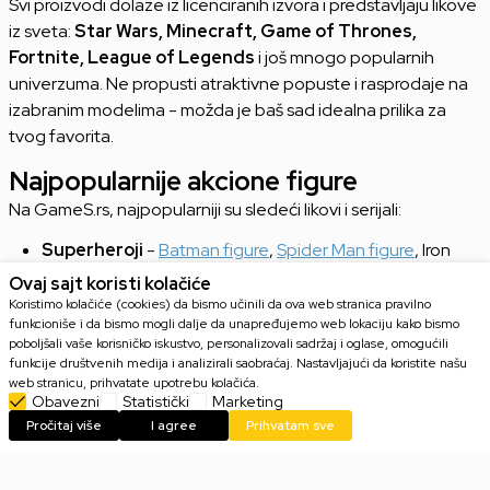
Svi proizvodi dolaze iz licenciranih izvora i predstavljaju likove
iz sveta:
Star Wars, Minecraft, Game of Thrones,
Fortnite, League of Legends
i još mnogo popularnih
univerzuma. Ne propusti atraktivne popuste i rasprodaje na
izabranim modelima - možda je baš sad idealna prilika za
tvog favorita.
Najpopularnije akcione figure
Na GameS.rs, najpopularniji su sledeći likovi i serijali:
Superheroji
-
Batman figure
,
Spider Man figure
, Iron
Man - u višim kolekcionarskim formatima
Ovaj sajt koristi kolačiće
Filmska i TV fantazija
- Luke Skywalker, Darth Vader,
Koristimo kolačiće (cookies) da bismo učinili da ova web stranica pravilno
Voldemort, Harry Potter, Gandalf
funkcioniše i da bismo mogli dalje da unapređujemo web lokaciju kako bismo
Video igre
-
Super Mario figure
, Link (Zelda), Master
poboljšali vaše korisničko iskustvo, personalizovali sadržaj i oglase, omogućili
Chief (Halo), Kratos (God of War), gerija iz Fortnite
funkcije društvenih medija i analizirali saobraćaj. Nastavljajući da koristite našu
Anime figure
i manga
-
Naruto figure
, Goku (
Dragon
web stranicu, prihvatate upotrebu kolačića.
Ball figure
), Tanjiro (Demon Slayer), Itadori (Jujutsu
Obavezni
Statistički
Marketing
Kaisen), Luffy (
One Piece figure
),
Pokemon figure
.
Pročitaj više
I agree
Prihvatam sve
Svaki od ovih likova dolazi iz više modela i formata - izbor je
raznovrstan i ažuran, sa novim izdanjima redovno dostupnim.