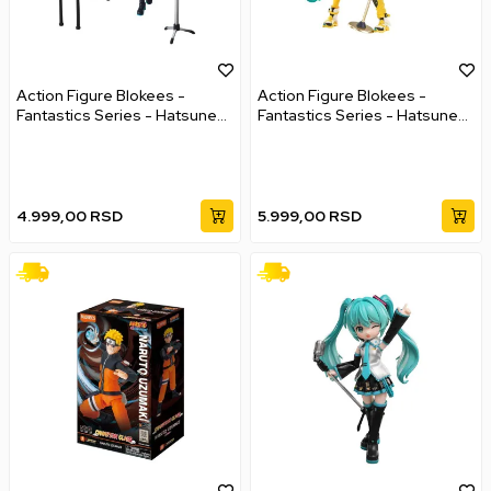
Action Figure Blokees -
Action Figure Blokees -
Fantastics Series - Hatsune
Fantastics Series - Hatsune
Miku Official Outfit
Miku Vivid Echoes
4.999,00
RSD
5.999,00
RSD