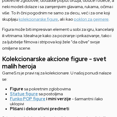
pokretne zglobove, dodatke poput oružja, obuće i odeće, a
neki modeli dolaze i sa zamjenjivim glavama, rukama, očima i
više. To ih čini pogodnim ne samo za decu, već i za one koji
skupljaju
kolekcionarske figure
, ali i kao
poklon za gejmere
.
Figura može biti impresivan element u sobi za igru, kancelariji
ili vitrinama. Idealna je kako za poziranje i prikazivanje, tako i
za ljubitelje filmova i stripova koji žele "da ožive" svoje
omiljene scene.
Kolekcionarske akcione figure - svet
malih heroja
GameS.rs je pravi raj za kolekcionare. U našoj ponudi nalaze
se:
Figure
sa pokretnim zglobovima
Statue figure
sa postoljima
Funko POP figure
i mini verzije
- šarmantni i lako
uklopivi
Plišani i dekorativni predmeti