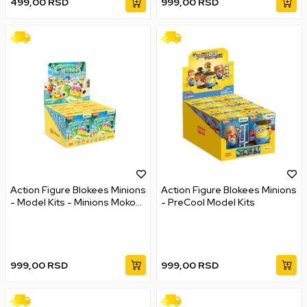
499,00
RSD
999,00
RSD
Action Figure Blokees Minions
Action Figure Blokees Minions
- Model Kits - Minions Mokoo
- PreCool Model Kits
Series 02 - Summer Bello
999,00
RSD
999,00
RSD