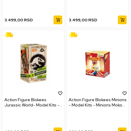
- Deadpool
- Wolverine
3.499,00
RSD
3.499,00
RSD
Action Figure Blokees
Action Figure Blokees Minions
Jurassic World- Model Kits -
- Model Kits - Minions Mokoo
Terraventure
Series - Minions-N-Disguise