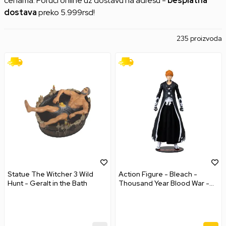
cenama. Poruči online uz dostavu na adresu -
besplatna
dostava
preko 5.999rsd!
235 proizvoda
Statue The Witcher 3 Wild
Action Figure - Bleach -
Hunt - Geralt in the Bath
Thousand Year Blood War -
Ichigo Kurosaki (Fullbring
Bankai)