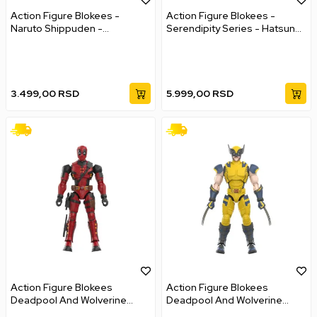
Action Figure Blokees -
Action Figure Blokees -
Naruto Shippuden -
Serendipity Series - Hatsune
Champion Class - Naruto
Miku Official Outfit
Uzumaki
3.499,00
RSD
5.999,00
RSD
Action Figure Blokees
Action Figure Blokees
Deadpool And Wolverine
Deadpool And Wolverine
Model Kits - Champion Class
Model Kits - Champion Class