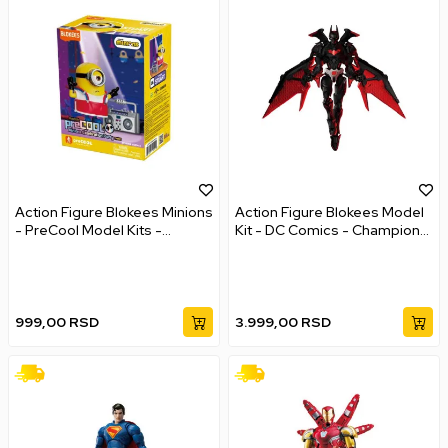
Action Figure Blokees Minions
Action Figure Blokees Model
- PreCool Model Kits -
Kit - DC Comics - Champion
Minions Celebration Party
Class - Batman Beyond
999,00
RSD
3.999,00
RSD