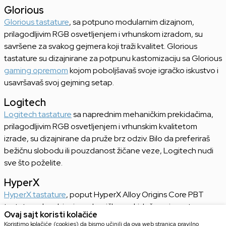
Glorious
Glorious tastature
, sa potpuno modularnim dizajnom,
prilagodljivim RGB osvetljenjem i vrhunskom izradom, su
savršene za svakog gejmera koji traži kvalitet. Glorious
tastature su dizajnirane za potpunu kastomizaciju sa Glorious
gaming opremom
kojom poboljšavaš svoje igračko iskustvo i
usavršavaš svoj gejming setap.
Logitech
Logitech tastature
sa naprednim mehaničkim prekidačima,
prilagodljivim RGB osvetljenjem i vrhunskim kvalitetom
izrade, su dizajnirane da pruže brz odziv. Bilo da preferiraš
bežičnu slobodu ili pouzdanost žičane veze, Logitech nudi
sve što poželite.
HyperX
HyperX tastature
, poput HyperX Alloy Origins Core PBT
tastature , kombinuju mehaničke prekidače sa izuzetnom
Ovaj sajt koristi kolačiće
brzinom reakcije. One su lagane, ali snažne, čineći ih idealnim
Koristimo kolačiće (cookies) da bismo učinili da ova web stranica pravilno