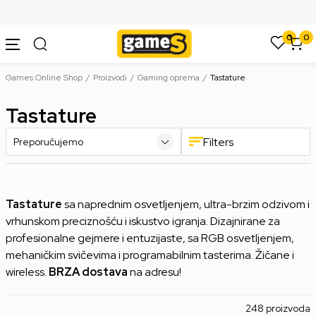
SIGURNO PLAĆANJE PLATNIM KARTICAMA
0
0
Games Online Shop
Proizvodi
Gaming oprema
Tastature
Tastature
Filters
Tastature
sa naprednim osvetljenjem, ultra-brzim odzivom i
vrhunskom preciznošću i iskustvo igranja. Dizajnirane za
profesionalne gejmere i entuzijaste, sa RGB osvetljenjem,
mehaničkim svičevima i programabilnim tasterima. Žičane i
wireless.
BRZA dostava
na adresu!
248 proizvoda