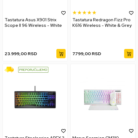
Tastatura Asus X901 Strix
Tastatura Redragon Fizz Pro
Scope II 96 Wireless - White
K616 Wireless - White & Grey
23.999,00
RSD
7.799,00
RSD
Tastatura Steelseries APEX 3
Marvo Scorpion CM310 -