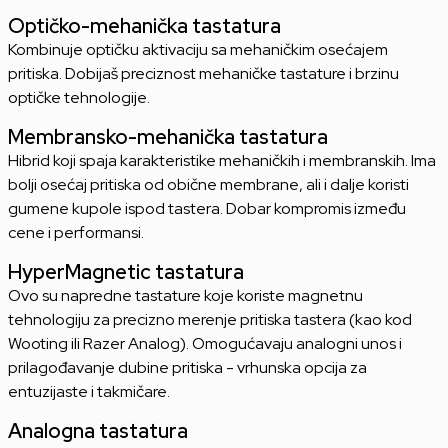
Optičko-mehanička tastatura
Kombinuje optičku aktivaciju sa mehaničkim osećajem
pritiska. Dobijaš preciznost mehaničke tastature i brzinu
optičke tehnologije.
Membransko-mehanička tastatura
Hibrid koji spaja karakteristike mehaničkih i membranskih. Ima
bolji osećaj pritiska od obične membrane, ali i dalje koristi
gumene kupole ispod tastera. Dobar kompromis između
cene i performansi.
HyperMagnetic tastatura
Ovo su napredne tastature koje koriste magnetnu
tehnologiju za precizno merenje pritiska tastera (kao kod
Wooting ili Razer Analog). Omogućavaju analogni unos i
prilagođavanje dubine pritiska - vrhunska opcija za
entuzijaste i takmičare.
Analogna tastatura