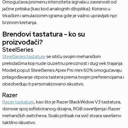
Omogućava promenu intenziteta signala u zavisnosti od
jačine pritiska (kao kod analognih džojstika). Korisno u
trkačkim i simulacionim igrama gde je važno upravljati npr.
brzinom kretanja.
Brendovi tastatura - ko su
proizvođači?
SteelSeries
SteelSeries tastature
se ističu svojim mehaničkim
prekidačima koji nude izuzetnu preciznost i dug vek trajanja.
Modeli poput SteelSeries Apex Pro mini 60% omogućavaju
prilagođavanje otpora tastera prema tvojim preferencijama i
obezbeđuju ti personalizovano iskustvo.
Razer
Razer tastature
, kao što je Razer BlackWidow V3 tastatura,
donose spoj sofisticiranog dizajna, RGB osvetljenja i Razer
mehaničkih switcheva. Svaki pritisak na svič stvara savršeno
taktilno iskustvo.