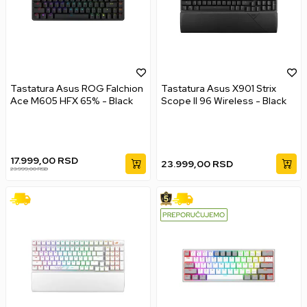
Tastatura Asus ROG Falchion
Tastatura Asus X901 Strix
Ace M605 HFX 65% - Black
Scope II 96 Wireless - Black
17.999,00
RSD
23.999,00
RSD
23.999,00
RSD