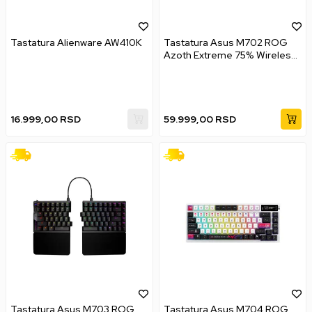
Tastatura Alienware AW410K
Tastatura Asus M702 ROG
Azoth Extreme 75% Wireless
- Black
16.999,00
RSD
59.999,00
RSD
Tastatura Asus M703 ROG
Tastatura Asus M704 ROG