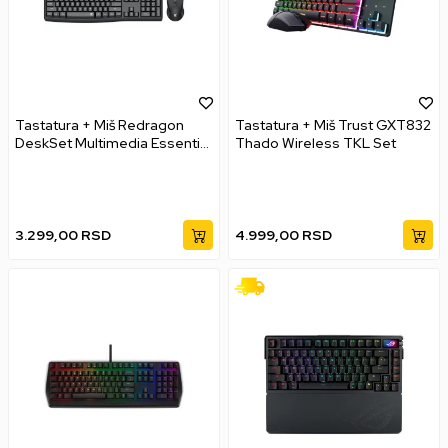
Tastatura + Miš Redragon
Tastatura + Miš Trust GXT832
DeskSet Multimedia Essential
Thado Wireless TKL Set
Combo
3.299,00
RSD
4.999,00
RSD