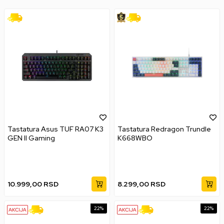
Tastatura Asus TUF RA07 K3
Tastatura Redragon Trundle
GEN II Gaming
K668WBO
10.999,00
RSD
8.299,00
RSD
22
%
22
%