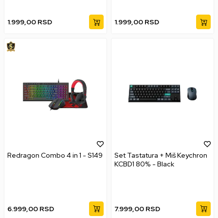
1.999,00
RSD
1.999,00
RSD
Redragon Combo 4 in 1 - S149
Set Tastatura + Miš Keychron
KCBD1 80% - Black
6.999,00
RSD
7.999,00
RSD