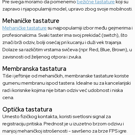
Pre svega moramo da pomenemo
bežične tastature
koji su
zapravo i njapopularniji model, upravo zbog svoje mobilnosti.
Mehaničke tastature
Mehaničke tastature
su najpopularniji izbor među gejmerima i
profesionalcima. Svaki taster ima svoj prekidač (switch), što
znači brži odziv, bolji osećaj pri kucanju i duži vek trajanja.
Dolaze sa različitim vrstama svičeva (npr. Red, Blue, Brown), u
zavisnosti od željenog otpora i zvuka.
Membranska tastatura
Tiše i jeftinije od mehaničkih, membranske tastature koriste
gumenu membranu ispod tastera. Idealne su za kancelarijski
rad i korisnike kojima nije bitan odziv već udobnost i niska
cena.
Optička tastatura
Umesto fizičkog kontakta, koristi svetlosni signal za
registraciju pritiska. Prednost je u izuzetno brzom odzivu i
manjoj mehaničkoj istrošenosti - savršeno za brze FPS igre.