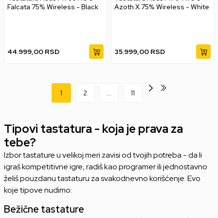
Falcata 75% Wireless - Black
Azoth X 75% Wireless - White
44.999,00
RSD
35.999,00
RSD
1
2
...
11
Tipovi tastatura - koja je prava za
tebe?
Izbor tastature u velikoj meri zavisi od tvojih potreba - da li
igraš kompetitivne igre, radiš kao programer ili jednostavno
želiš pouzdanu tastaturu za svakodnevno korišćenje. Evo
koje tipove nudimo:
Bežične tastature