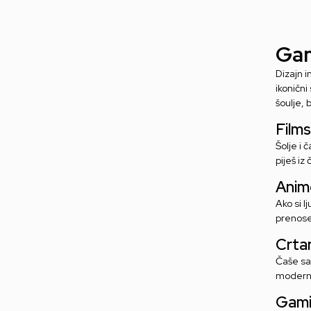
Gam
Dizajn i
ikonični
šoulje, 
Films
Šolje i
piješ iz
Anim
Ako si l
prenose
Crtan
Čaše sa 
modernu 
Gamin