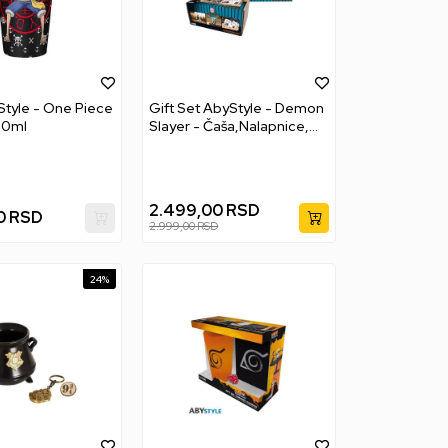
tyle - One Piece
Gift Set AbyStyle - Demon
00ml
Slayer - Čaša,Nalapnice,
Acryl
2.499,00
RSD
0
RSD
2.999,00
RSD
24
%