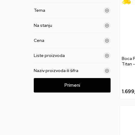
Tema
Na stanju
Cena
Liste proizvoda
Boca P
Titan 
Naziv proizvoda ili šifra
Primeni
1.699