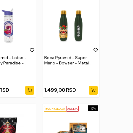
mid - Lotso -
Boca Pyramid - Super
y Paradise -
Mario - Bowser - Metal
ttle
Bottle
RSD
1.499,00
RSD
17
%