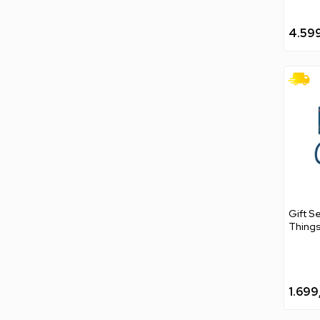
4.59
Gift S
1.699