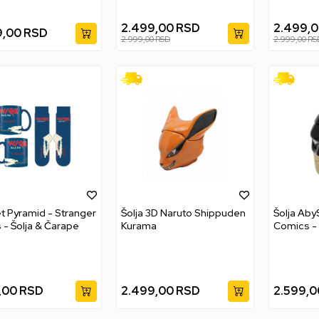
2.499,00
RSD
2.499,
9,00
RSD
2.999,00
RSD
2.999,00
RS
et Pyramid - Stranger
Šolja 3D Naruto Shippuden
Šolja Aby
Things - Šolja & Čarape
Kurama
Comics -
,00
RSD
2.499,00
RSD
2.599,0