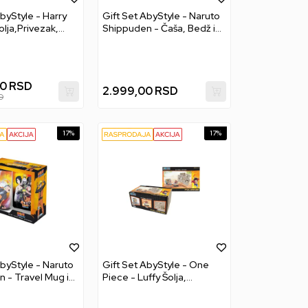
byStyle - Harry
Gift Set AbyStyle - Naruto
olja,Privezak,
Shippuden - Čaša, Bedž i
Sveska
00
RSD
2.999,00
RSD
D
17
%
17
%
AbyStyle - Naruto
Gift Set AbyStyle - One
 - Travel Mug i
Piece - Luffy Šolja,
Razglednica, Acryl