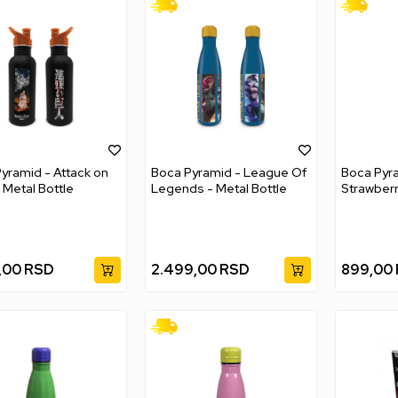
yramid - Attack on
Boca Pyramid - League Of
Boca Pyra
- Metal Bottle
Legends - Metal Bottle
Strawberr
Plastic Bo
,00
RSD
2.499,00
RSD
899,00