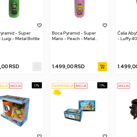
yramid - Super
Boca Pyramid - Super
Čaša AbyS
 Luigi - Metal Bottle
Mario - Peach - Metal
- Luffy 4
Bottle
,00
RSD
1.499,00
RSD
1.499,0
17
%
17
%