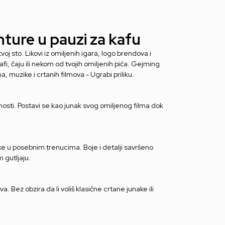
nture u pauzi za kafu
oj sto. Likovi iz omiljenih igara, logo brendova i
fi, čaju ili nekom od tvojih omiljenih pića. Gejming
a, muzike i crtanih filmova - Ugrabi priliku.
osti. Postavi se kao junak svog omiljenog filma dok
nake u posebnim trenucima. Boje i detalji savršeno
 gutljaju.
a. Bez obzira da li voliš klasične crtane junake ili