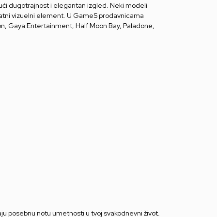
ajući dugotrajnost i elegantan izgled. Neki modeli
odatni vizuelni element. U GameS prodavnicama
ion, Gaya Entertainment, Half Moon Bay, Paladone,
daju posebnu notu umetnosti u tvoj svakodnevni život.