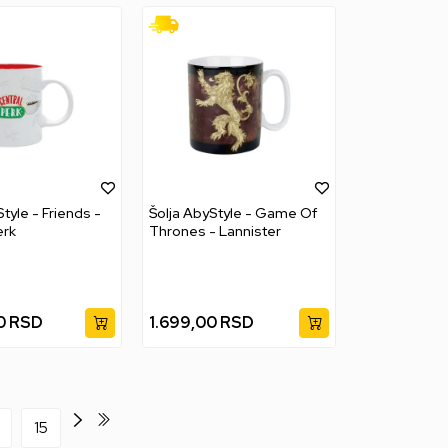
tyle - Friends -
Šolja AbyStyle - Game Of
erk
Thrones - Lannister
0
RSD
1.699,00
RSD
15