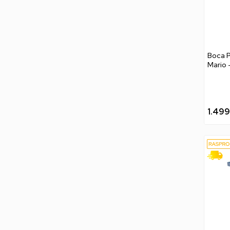
Boca P
Mario -
1.499