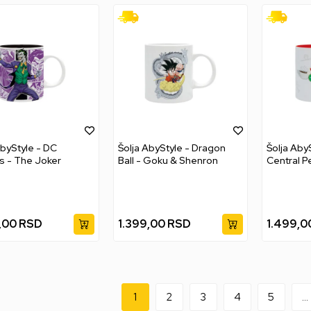
AbyStyle - DC
Šolja AbyStyle - Dragon
Šolja AbyS
 - The Joker
Ball - Goku & Shenron
Central P
,00
RSD
1.399,00
RSD
1.499,0
1
2
3
4
5
...