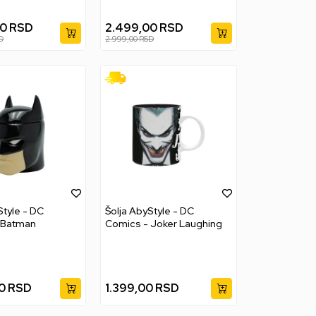
00
RSD
2.499,00
RSD
D
2.999,00
RSD
Style - DC
Šolja AbyStyle - DC
 Batman
Comics - Joker Laughing
0
RSD
1.399,00
RSD