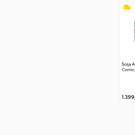
Šolja 
Comics
1.399