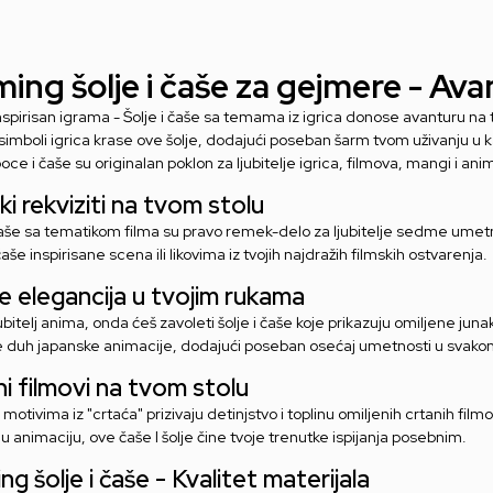
ing šolje i čaše za gejmere - Ava
nspirisan igrama - Šolje i čaše sa temama iz igrica donose avanturu na tv
 simboli igrica krase ove šolje, dodajući poseban šarm tvom uživanju u ka
boce i čaše su originalan poklon za ljubitelje igrica, filmova, mangi i anim
ki rekviziti na tvom stolu
 čaše sa tematikom filma su pravo remek-delo za ljubitelje sedme umetn
 čaše inspirisane scena ili likovima iz tvojih najdražih filmskih ostvarenja.
e elegancija u tvojim rukama
jubitelj anima, onda ćeš zavoleti šolje i čaše koje prikazuju omiljene ju
 duh japanske animacije, dodajući poseban osećaj umetnosti u svakom
i filmovi na tvom stolu
motivima iz "crtaća" prizivaju detinjstvo i toplinu omiljenih crtanih filmov
animaciju, ove čaše I šolje čine tvoje trenutke ispijanja posebnim.
g šolje i čaše - Kvalitet materijala