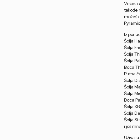
Većina o
takođe 
možeš d
Pyramid
Iz ponu
Šolja H
Šolja F
Šolja T
Šolja P
Boca Th
Putna č
Šolja Di
Šolja M
Šolja M
Boca Pa
Šolja X
Šolja D
Šolja S
i još m
Uživaj u