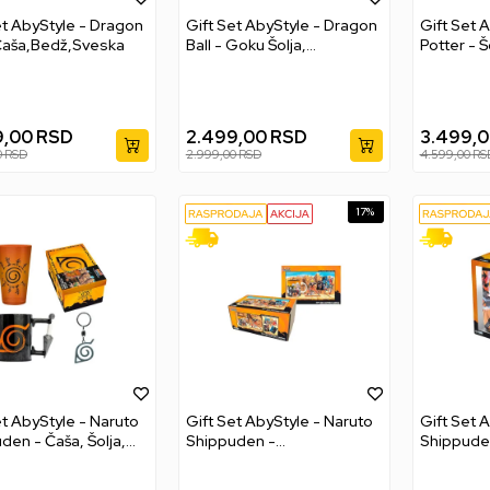
et AbyStyle - Dragon
Gift Set AbyStyle - Dragon
Gift Set A
 Čaša,Bedž,Sveska
Ball - Goku Šolja,
Potter - Š
Razglednica, Acryl
Bedž
9,00
RSD
2.499,00
RSD
3.499,
0
RSD
2.999,00
RSD
4.599,00
RS
17
%
et AbyStyle - Naruto
Gift Set AbyStyle - Naruto
Gift Set 
den - Čaša, Šolja,
Shippuden -
Shippuden
ak
Šolja,Razglednica,Acryl
Sveska