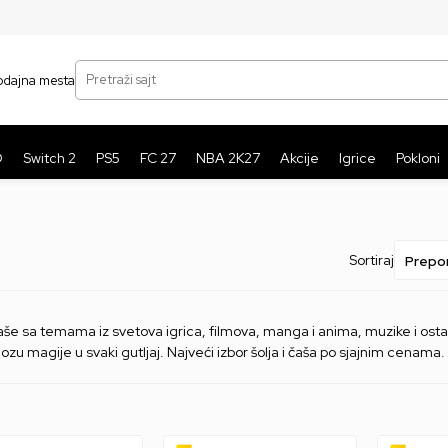
SIGURNO PLAĆANJE PLATNIM KARTICAMA
BE
Pretraži sajt
odajna mesta
O
Switch 2
PS5
FC 27
NBA 2K27
Akcije
Igrice
Pokloni
e
Sortiraj
čaše sa temama iz svetova igrica, filmova, manga i anima, muzike i osta
zu magije u svaki gutljaj. Najveći izbor šolja i čaša po sjajnim cenama.