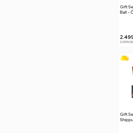
Gift S
Ball -
2.49
2.999,0
Gift S
Shippu
Privez