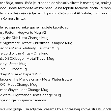
vih šolja, boca i čaša je izrađena od visokokvalitetnih materijala, pruž
mogu imati termoefekat koji reaguje na toplotu tečnosti, dodajući d
a pronađeš čaše i šolje raznih proizvođača poput ABYstyle, Fizz Creat
 i Romero Britto.
de izdvajamo neke sjajne modele kao što su:
arry Potter - Hogwarts Mug V2
riday the 13th Heat Change Mug
he Nightmare Before Christmas - Shaped Mug
aladone Marvel - Infinity Gauntlet Mug
e Lord of the Rings - One Ring
aša XBOX Logo - Metal Travel Mug
sney - Stitch Mug
arvel - Groot Mug
ickey Mouse - Shaped Mug
ladone The Mandalorian - Metal Water Bottle
BOX - Heat Change Mug
emon Slayer Heat Change Mug
tar Wars - Lightsaber Heat Change Mug
noge druge po sjanim cenama.
 svakom gutljaju sa šoljama i čašama koje odražavaju tvoje strasti i do