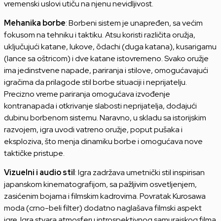
vremenski uslovi utiču na njenu nevidljivost.
Mehanika borbe
: Borbeni sistem je unapređen, sa većim
fokusom na tehniku i taktiku. Atsu koristi različita oružja,
uključujući katane, lukove, ōdachi (duga katana), kusarigamu
(lance sa oštricom) i dve katane istovremeno. Svako oružje
ima jedinstvene napade, pariranja i stilove, omogućavajući
igračima da prilagode stil borbe situaciji i neprijatelju.
Precizno vreme pariranja omogućava izvođenje
kontranapada i otkrivanje slabosti neprijatelja, dodajući
dubinu borbenom sistemu. Naravno, u skladu sa istorijskim
razvojem, igra uvodi vatreno oružje, poput pušaka i
eksploziva, što menja dinamiku borbe i omogućava nove
taktičke pristupe.
Vizuelni i audio stil
: Igra zadržava umetnički stil inspirisan
japanskom kinematografijom, sa pažljivim osvetljenjem,
zasićenim bojama i filmskim kadrovima. Povratak Kurosawa
moda (crno-beli filter) dodatno naglašava filmski aspekt
igre. Igra stvara atmosferu introspektivnog samurajskog filma