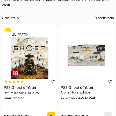
časti.
3 proizvoda
Obriši sve
PS5 Ghost of Yotei
PS5 Ghost of Yotei -
Collectors Edition
Datum izlaska:
02.10.2025
Datum izlaska:
02.10.2025
Nova
Korišćena
9.999,00
RSD
30.999,00
RSD