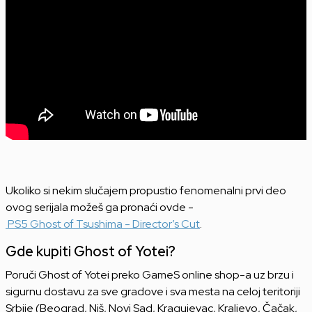
Ukoliko si nekim slučajem propustio fenomenalni prvi deo
ovog serijala možeš ga pronaći ovde -
PS5 Ghost of Tsushima - Director’s Cut
.
Gde kupiti Ghost of Yotei?
Poruči Ghost of Yotei preko GameS online shop-a uz brzu i
sigurnu dostavu za sve gradove i sva mesta na celoj teritoriji
Srbije (Beograd, Niš, Novi Sad, Kragujevac, Kraljevo, Čačak,