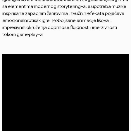
sa elementima modernog storytelling-a, a upotreba muzike
inspirisane zapadnim žanrovima i zvučnih efekata pojačava
emocionalni utisak igre. ​ Poboljšane animacije likova i
impresivnih okruženja doprinose fluidnosti i imerzivnosti
tokom gameplay-a.