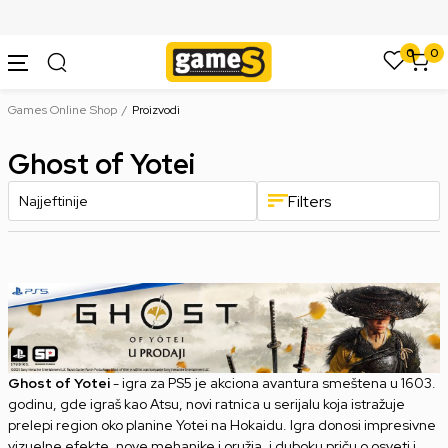
SIGURNO PLAĆANJE PLATNIM KARTICAMA
0
0
Games Online Shop
Proizvodi
Ghost of Yotei
Filters
Ghost of Yotei
- igra za PS5 je akciona avantura smeštena u 1603.
godinu, gde igraš kao Atsu, novi ratnica u serijalu koja istražuje
prelepi region oko planine Yotei na Hokaidu. Igra donosi impresivne
vizuelne efekte, nove mehanike i oružja, i duboku priču o osveti i