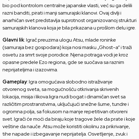
bio pod kontrolom centralne japanske vlasti, već su ga delili
razni banditi, pirati i manji samurajski klanovi. Ovaj divlji i
anarhičan svet predstavlja suprotnost organizovanoj strukturi
samurajskih klanova koja je bila prikazana u prošlom delu igre.
Glavni lik
: Igrač preuzima ulogu Atsu, mlade roninke
(samuraja bez gospodara) koja nosi masku „Ghost-a“ i traži
osvetu za smrt svoje porodice. Njena potraga vodi je kroz
opasne predele Ezo regiona, gde se suočava sa raznim
neprijateljima i izazovima.
Gameplay
: Igra omogućava slobodno istraživanje
otvorenog sveta, sa mogućnošću otkrivanja skrivenih
lokacija, misija i likova.Iigra nudi bogat i dinamičan svet sa
različitim prostranstvima, uključujući snežne šume, tundre i
ogromna polja, sa fokusom na manje repetitivan otvoreni
svet. Igrači će moći da biraju koje tragove žele da prate i koje
veštine da nauče. Atsu može koristiti okolinu za prikrivanje,
tihe napade i izbegavanje neprijatelja. Osvetljenje, zvuk i