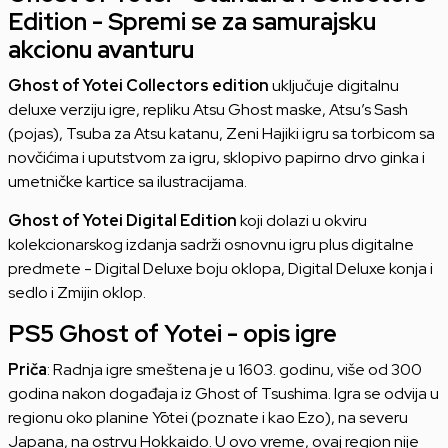
Edition - Spremi se za samurajsku
akcionu avanturu
Ghost of Yotei Collectors edition
uključuje digitalnu
deluxe verziju igre, repliku Atsu Ghost maske, Atsu’s Sash
(pojas), Tsuba za Atsu katanu, Zeni Hajiki igru sa torbicom sa
novčićima i uputstvom za igru, sklopivo papirno drvo ginka i
umetničke kartice sa ilustracijama.
Ghost of Yotei Digital Edition
koji dolazi u okviru
kolekcionarskog izdanja sadrži osnovnu igru plus digitalne
predmete - Digital Deluxe boju oklopa, Digital Deluxe konja i
sedlo i Zmijin oklop.
PS5 Ghost of Yotei - opis igre
Priča
: Radnja igre smeštena je u 1603. godinu, više od 300
godina nakon događaja iz Ghost of Tsushima. Igra se odvija u
regionu oko planine Yōtei (poznate i kao Ezo), na severu
Japana, na ostrvu Hokkaido. U ovo vreme, ovaj region nije