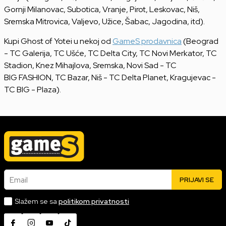
Gornji Milanovac, Subotica, Vranje, Pirot, Leskovac, Niš,
Sremska Mitrovica, Valjevo, Užice, Šabac, Jagodina, itd).
Kupi Ghost of Yotei u nekoj od
GameS prodavnica
(Beograd
- TC Galerija, TC Ušće, TC Delta City, TC Novi Merkator, TC
Stadion, Knez Mihajlova, Sremska, Novi Sad - TC
BIG FASHION, TC Bazar, Niš - TC Delta Planet, Kragujevac -
TC BIG - Plaza).
Email
PRIJAVI SE
Slažem se sa
politikom privatnosti