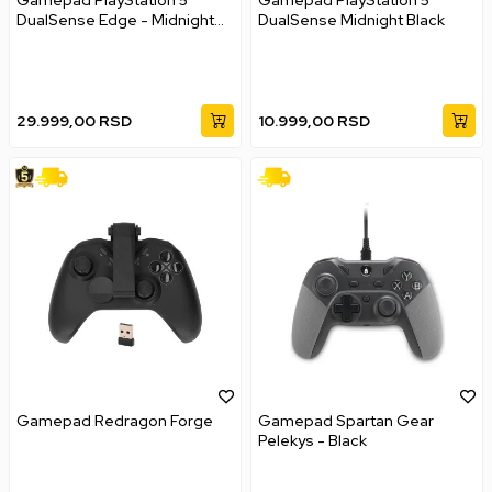
DualSense Edge - Midnight
DualSense Midnight Black
Black
29.999,00
RSD
10.999,00
RSD
Gamepad Redragon Forge
Gamepad Spartan Gear
Pelekys - Black