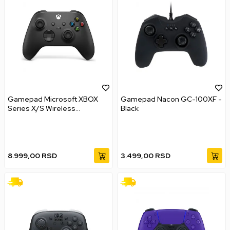
Gamepad Microsoft XBOX
Gamepad Nacon GC-100XF -
Series X/S Wireless
Black
Controller - Carbon Black
8.999,00
RSD
3.499,00
RSD