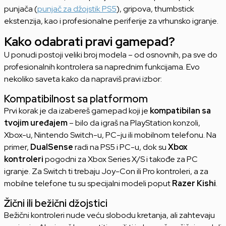
punjača (
punjač za džojstik PS5
), gripova, thumbstick
ekstenzija, kao i profesionalne periferije za vrhunsko igranje.
Kako odabrati pravi gamepad?
U ponudi postoji veliki broj modela – od osnovnih, pa sve do
profesionalnih kontrolera sa naprednim funkcijama. Evo
nekoliko saveta kako da napraviš pravi izbor:
Kompatibilnost sa platformom
Prvi korak je da izabereš gamepad koji je
kompatibilan sa
tvojim uređajem
– bilo da igraš na PlayStation konzoli,
Xbox-u, Nintendo Switch-u, PC-ju ili mobilnom telefonu. Na
primer,
DualSense
radi na PS5 i PC-u, dok su
Xbox
kontroleri
pogodni za Xbox Series X/S i takođe za PC
igranje. Za Switch ti trebaju Joy-Con ili Pro kontroleri, a za
mobilne telefone tu su specijalni modeli poput
Razer Kishi
.
Žični ili bežični džojstici
Bežični kontroleri nude veću slobodu kretanja, ali zahtevaju