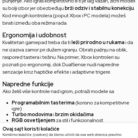
punjenje. Ako igraš kompetitivno ili ti je lag važan, žični modeli
su bolji izbor jer obezbeđuju
brži odziv i stabilnu konekciju
.
Kod mnogih kontrolera (poput Xbox i PC modela) možeš
birati između oba režima rada.
Ergonomija i udobnost
Kvalitetan gamepad treba da ti
leži prirodno u rukama
i da
ne izaziva zamor pri dužem igranju. Obrati pažnju na oblik,
raspored tastera i težinu. Na primer, Xbox kontroleri su
poznati po ergonomiji, dok DualSense nudi napredne
senzacije kroz haptičke efekte i adaptivne trigere.
Napredne funkcije
Ako želiš više kontrole nad igrom, potraži modele sa:
Programabilnim tasterima
(korisno za kompetitivne
igre)
Turbo modovima
i
brzim okidačima
RGB osvetljenjem
za stil i funkcionalnost
Vibracionim motorima
za veći osećaj uranjanja u igru
Ovaj sajt koristi kolačiće
Koristimo kolačiće (cookies) da bismo učinili da ova web stranica pravilno
Ako nisi siguran koji kontroler ti najviše odgovara, pogledaj