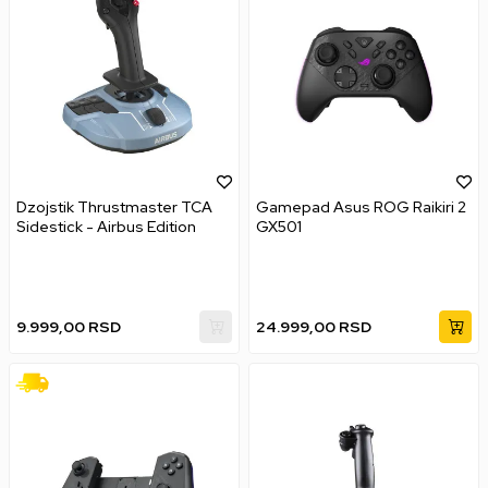
Dzojstik Thrustmaster TCA
Gamepad Asus ROG Raikiri 2
Sidestick - Airbus Edition
GX501
9.999,00
RSD
24.999,00
RSD