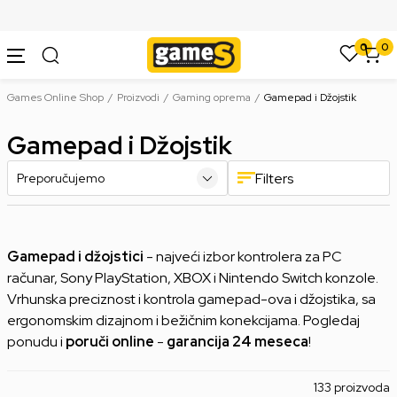
SIGURNO PLAĆANJE PLATNIM KARTICAMA
0
0
Games Online Shop
Proizvodi
Gaming oprema
Gamepad i Džojstik
Gamepad i Džojstik
Filters
Gamepad i džojstici
- najveći izbor kontrolera za PC
računar, Sony PlayStation, XBOX i Nintendo Switch konzole.
Vrhunska preciznost i kontrola gamepad-ova i džojstika, sa
ergonomskim dizajnom i bežičnim konekcijama. Pogledaj
ponudu i
poruči online
-
garancija 24 meseca
!
133 proizvoda