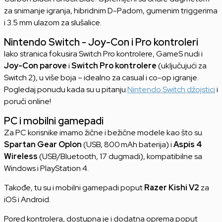
za snimanje igranja, hibridnim D-Padom, gumenim triggerima
i 3.5 mm ulazom za slušalice.
Nintendo Switch - Joy-Con i Pro kontroleri
Iako stranica fokusira Switch Pro kontrolere, GameS nudi i
Joy-Con parove
i
Switch Pro kontrolere
(uključujući za
Switch 2), u više boja – idealno za casual i co-op igranje.
Pogledaj ponudu kada su u pitanju
Nintendo Switch džojstici
i
poruči online!
PC i mobilni gamepadi
Za PC korisnike imamo žične i bežične modele kao što su
Spartan Gear Oplon
(USB, 800 mAh baterija) i
Aspis 4
Wireless
(USB/Bluetooth, 17 dugmadi), kompatibilne sa
Windows i PlayStation 4.
Takođe, tu su i mobilni gamepadi poput
Razer Kishi V2
za
iOS i Android.
Pored kontrolera, dostupna je i dodatna oprema poput