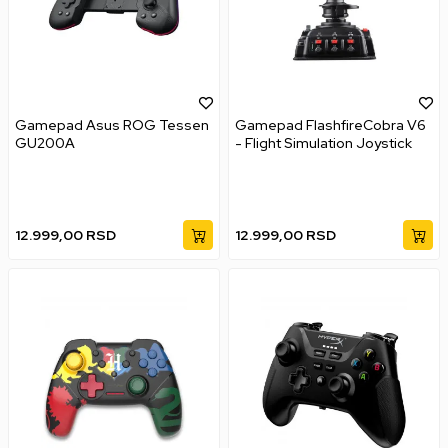
Gamepad Asus ROG Tessen
Gamepad FlashfireCobra V6
GU200A
- Flight Simulation Joystick
12.999,00
RSD
12.999,00
RSD