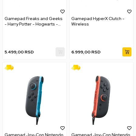
Gamepad Freaks and Geeks
Gamepad HyperX Clutch -
- Harry Potter - Hogwarts -
Wireless
Wireless Controller
5.499,00
RSD
6.999,00
RSD
Gamepad Joy-Con Nintendo
Gamepad Joy-Con Nintendo