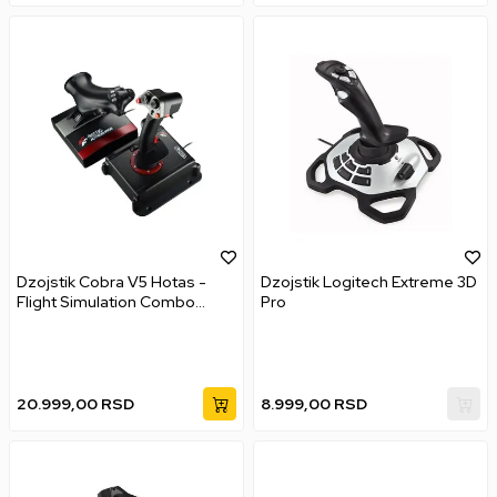
Dzojstik Cobra V5 Hotas -
Dzojstik Logitech Extreme 3D
Flight Simulation Combo
Pro
Joystick
20.999,00
RSD
8.999,00
RSD