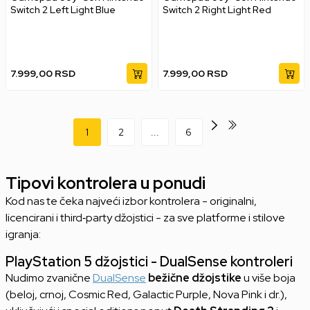
Switch 2 Left Light Blue
Switch 2 Right Light Red
7.999,00
RSD
7.999,00
RSD
1
2
...
6
Tipovi kontrolera u ponudi
Kod nas te čeka najveći izbor kontrolera - originalni,
licencirani i third‑party džojstici - za sve platforme i stilove
igranja:
PlayStation 5 džojstici - DualSense kontroleri
Nudimo zvanične
DualSense
bežične džojstike
u više boja
(beloj, crnoj, Cosmic Red, Galactic Purple, Nova Pink i dr.),