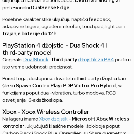
uključujući i special editions poput
Death Stranding 2
i
profesionalni
DualSense Edge
.
Posebne karakteristike uključuju haptički feedback,
adaptivne trigere, ugrađeni mikrofon, touchpad, light bar i
trajanje baterije do 12 h
.
PlayStation 4 džojstici - DualShock 4 i
third‑party modeli
Originalni
DualShock
i third party
džojstik za PS4
pruža u
isto vreme udobnost i preciznost.
Pored toga, dostupni su i kvalitetni third‑party džojstici kao
što su
Spawn ControlPlay
i
PDP Victrix Pro Hybrid
, sa
funkcijama poput dual-vibration, turbo modova, RGB
osvetljenja i 6‑axis žiroskopa.
Xbox - Xbox Wireless Controller
Na lageru imamo
Xbox dzojstik
-
Microsoft Xbox Wireless
kontroler
, uključujući klasične modele i šok‑boje poput
Carbon Black i Shock Blue. Opremljeni su Share dugmetom