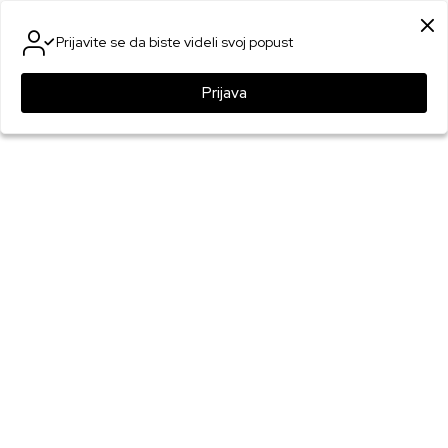
SIGURNO PLAĆANJE PLATNIM KARTICAMA
Prijavite se da biste videli svoj popust
0
0
Prijava