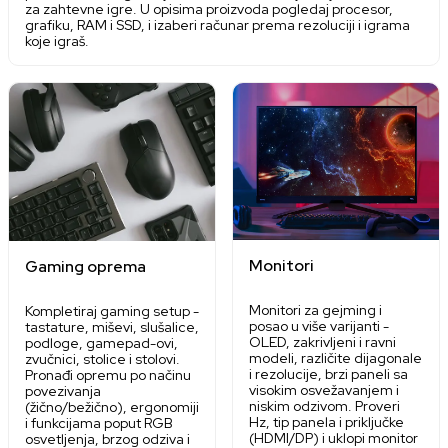
za zahtevne igre. U opisima proizvoda pogledaj procesor,
grafiku, RAM i SSD, i izaberi računar prema rezoluciji i igrama
koje igraš.
Monitori
Gaming oprema
Monitori za gejming i
Kompletiraj gaming setup -
posao u više varijanti -
tastature, miševi, slušalice,
OLED, zakrivljeni i ravni
podloge, gamepad-ovi,
modeli, različite dijagonale
zvučnici, stolice i stolovi.
i rezolucije, brzi paneli sa
Pronađi opremu po načinu
visokim osvežavanjem i
povezivanja
niskim odzivom. Proveri
(žično/bežično), ergonomiji
Hz, tip panela i priključke
i funkcijama poput RGB
(HDMI/DP) i uklopi monitor
osvetljenja, brzog odziva i