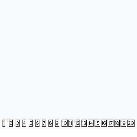
PS4 Batman Arkham Knight
Spartan Gear Dual C
Station
Datum izlaska:
23.06.2015
Nova
Korišćena
1.999,00
RSD
2.499,00
RSD
1
2
3
4
5
6
7
8
9
10
11
12
13
14
15
16
17
18
19
20