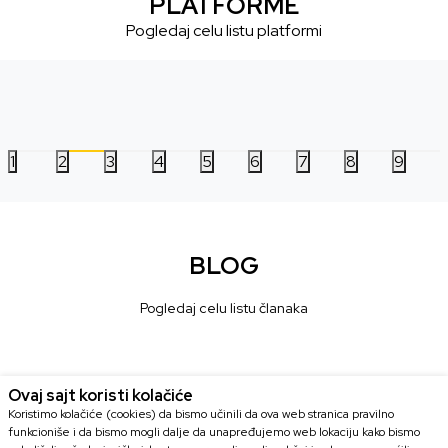
PLATFORME
Pogledaj celu listu platformi
1
2
3
4
5
6
7
8
9
BLOG
Pogledaj celu listu članaka
Ovaj sajt koristi kolačiće
Koristimo kolačiće (cookies) da bismo učinili da ova web stranica pravilno
funkcioniše i da bismo mogli dalje da unapređujemo web lokaciju kako bismo