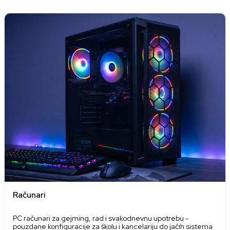
Računari
PC računari za gejming, rad i svakodnevnu upotrebu -
pouzdane konfiguracije za školu i kancelariju do jačih sistema