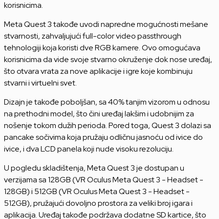
korisnicima.
Meta Quest 3 takođe uvodi napredne mogućnosti mešane
stvarnosti, zahvaljujući full-color video passthrough
tehnologiji koja koristi dve RGB kamere. Ovo omogućava
korisnicima da vide svoje stvarno okruženje dok nose uređaj,
što otvara vrata za nove aplikacije i igre koje kombinuju
stvarni i virtuelni svet.
Dizajn je takođe poboljšan, sa 40% tanjim vizorom u odnosu
na prethodni model, što čini uređaj lakšim i udobnijim za
nošenje tokom dužih perioda. Pored toga, Quest 3 dolazi sa
pancake sočivima koja pružaju odličnu jasnoću od ivice do
ivice, i dva LCD panela koji nude visoku rezoluciju.
U pogledu skladištenja, Meta Quest 3 je dostupan u
verzijama sa 128GB (VR Oculus Meta Quest 3 - Headset -
128GB) i 512GB (VR Oculus Meta Quest 3 - Headset -
512GB), pružajući dovoljno prostora za veliki broj igara i
aplikacija. Uređaj takođe podržava dodatne SD kartice, što