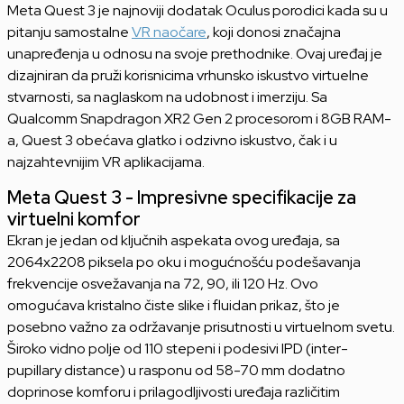
Meta Quest 3 je najnoviji dodatak Oculus porodici kada su u
pitanju samostalne
VR naočare
, koji donosi značajna
unapređenja u odnosu na svoje prethodnike. Ovaj uređaj je
dizajniran da pruži korisnicima vrhunsko iskustvo virtuelne
stvarnosti, sa naglaskom na udobnost i imerziju. Sa
Qualcomm Snapdragon XR2 Gen 2 procesorom i 8GB RAM-
a, Quest 3 obećava glatko i odzivno iskustvo, čak i u
najzahtevnijim VR aplikacijama.
Meta Quest 3 - Impresivne specifikacije za
virtuelni komfor
Ekran je jedan od ključnih aspekata ovog uređaja, sa
2064x2208 piksela po oku i mogućnošću podešavanja
frekvencije osvežavanja na 72, 90, ili 120 Hz. Ovo
omogućava kristalno čiste slike i fluidan prikaz, što je
posebno važno za održavanje prisutnosti u virtuelnom svetu.
Široko vidno polje od 110 stepeni i podesivi IPD (inter-
pupillary distance) u rasponu od 58-70 mm dodatno
doprinose komforu i prilagodljivosti uređaja različitim