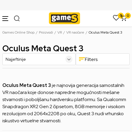
SIGURNO PLAĆANJE PLATNIM KARTICAMA
0
0
Games Online Shop
Proizvodi
VR
VR naočare
Oculus Meta Quest 3
Oculus Meta Quest 3
Filters
Oculus Meta Quest 3
je najnovija generacija samostalnih
VR naočara koje donose napredne mogućnosti mešane
stvarnosti i poboljšanu hardversku platformu. Sa Qualcomm
Snapdragon XR2 Gen 2 čipsetom, 8GB memorije i visokom
rezolucijom od 2064x2208 po oku, Quest 3 nudi vrhunsko
iskustvo virtuelne stvarnosti.