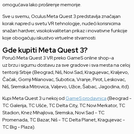
omogućava lako proširenje memorije.
Sve u svemu, Oculus Meta Quest 3 predstavlja značajan
korak napred u svetu VR tehnologije, nudeći korisnicima
snažan hardver, visokokvalitetan prikaz i inovativne funkcije
koje obogaćuju iskustvo virtuelne stvarnosti.
Gde kupiti Meta Quest 3?
Poruči Meta Quest 3 VR preko GameS online shop-a
uz brzu i sigurnu dostavu za sve gradove i sva mesta na celoj
teritoriji Srbije (Beograd, Niš, Novi Sad, Kragujevac, Kraljevo,
Čačak, Gornji Milanovac, Subotica, Vranje, Pirot, Leskovac,
Niš, Sremska Mitrovica, Valjevo, Užice, Šabac, Jagodina, itd).
Kupi Meta Quest 3 u nekoj od
GameS prodavnica
(Beograd -
TC Galerija, TC Ušće, TC Delta City, TC Novi Merkator, TC
Stadion, Knez Mihajlova, Sremska, Novi Sad - TC
Promenada, TC Bazar, Niš - TC Delta Planet, Kragujevac -
TC Big - Plaza).