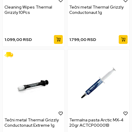
Cleaning Wipes Thermal
Tečni metal Thermal Grizzly
Grizzly 10Pcs
Conductonaut 1g
1.099,00
RSD
1.799,00
RSD
Tečni metal Thermal Grizzly
Termalna pasta Arctic MX-4
Conductonaut Extreme 1g
20gr ACTCP00001B