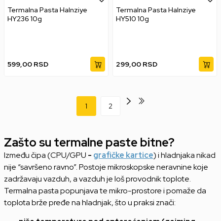
Termalna Pasta Halnziye
Termalna Pasta Halnziye
HY236 10g
HY510 10g
599,00
RSD
299,00
RSD
1
2
Zašto
su termalne paste
bitne?
Između
čipa (CPU/GPU
-
grafičke kartice
) i hladnjaka nikad
nije “savršeno ravno”. Postoje mikroskopske neravnine koje
zadržavaju vazduh, a vazduh je loš provodnik toplote.
Termalna pasta popunjava te mikro-prostore i pomaže da
toplota brže pređe na hladnjak, što u praksi znači: