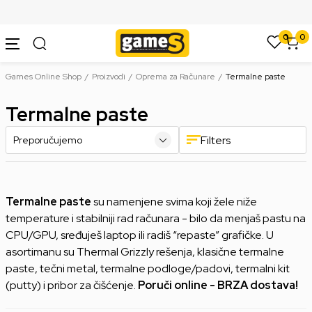
SIGURNO PLAĆANJE PLATNIM KARTICAMA
0
0
Games Online Shop
Proizvodi
Oprema za Računare
Termalne paste
Termalne paste
Filters
Termalne paste
su namenjene svima koji žele niže
temperature i stabilniji rad računara - bilo da menjaš pastu na
CPU/GPU, sređuješ laptop ili radiš “repaste” grafičke. U
asortimanu su Thermal Grizzly rešenja, klasične termalne
paste, tečni metal, termalne podloge/padovi, termalni kit
(putty) i pribor za čišćenje.
Poruči online - BRZA dostava!