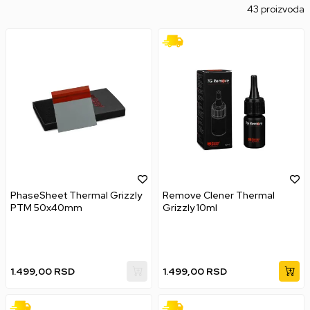
43 proizvoda
PhaseSheet Thermal Grizzly
Remove Clener Thermal
PTM 50x40mm
Grizzly 10ml
1.499,00
RSD
1.499,00
RSD