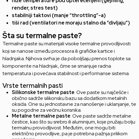
niže temperature pod opterećenjem (gejming,
render, stres test)
stabilniji taktovi (manje “throttling”-a)
tiši rad (ventilatori ne moraju stalno da “divljaju”)
Šta su termalne paste?
Termalne paste su materijali visoke termalne provodljivosti
koji se nanose između procesora ili grafičke kartice i
hladnjaka. Njihova svrha je da poboljšaju prenos toplote sa
komponente na hladnjak, čime se smanjuje radna
temperatura i povećava stabilnost i performanse sistema.
Vrste termalnih pasti
Silikonske termalne paste
: Ove paste su najčešće i
obično sadrže silikonsku bazu sa dodatkom metalnih
oksida. One su jednostavne za nanošenje i uklanjanje, te
su pogodne za većinu korisnika.
Metalne termalne paste
: Ove paste sadrže metalne
čestice, kao što su srebro ili aluminijum, koje pružaju bolju
termalnu provodljivost. Međutim, one mogu biti
električno provodljive, pa je potrebna pažnja prilikom