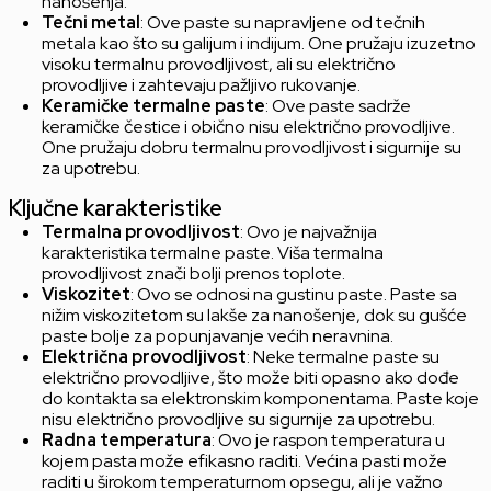
nanošenja.
Tečni metal
: Ove paste su napravljene od tečnih
metala kao što su galijum i indijum. One pružaju izuzetno
visoku termalnu provodljivost, ali su električno
provodljive i zahtevaju pažljivo rukovanje.
Keramičke termalne paste
: Ove paste sadrže
keramičke čestice i obično nisu električno provodljive.
One pružaju dobru termalnu provodljivost i sigurnije su
za upotrebu.
Ključne karakteristike
Termalna provodljivost
: Ovo je najvažnija
karakteristika termalne paste. Viša termalna
provodljivost znači bolji prenos toplote.
Viskozitet
: Ovo se odnosi na gustinu paste. Paste sa
nižim viskozitetom su lakše za nanošenje, dok su gušće
paste bolje za popunjavanje većih neravnina.
Električna provodljivost
: Neke termalne paste su
električno provodljive, što može biti opasno ako dođe
do kontakta sa elektronskim komponentama. Paste koje
nisu električno provodljive su sigurnije za upotrebu.
Radna temperatura
: Ovo je raspon temperatura u
kojem pasta može efikasno raditi. Većina pasti može
raditi u širokom temperaturnom opsegu, ali je važno