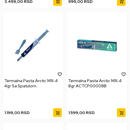
3.499,00
RSD
999,00
RSD
Termalna Pasta Arctic MX-4
Termalna Pasta Arctic MX-4
4gr Sa Spatulom
8gr ACTCP00008B
ACTCP00031B
1.199,00
RSD
1.599,00
RSD