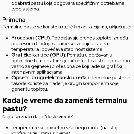
odabrati pastu koja odgovara specifičnim potrebama
tvog sistema.
Primena
Termalne paste se koriste u različitim aplikacijama, uključujući:
Procesori (CPU)
: Poboljšavaju prenos toplote između
procesora i hladnjaka, čime se smanjuje radna
temperatura i povećava stabilnost sistema.
Grafičke kartice (GPU)
: Pomažu u održavanju
optimalne temperature grafičkih kartica, što je posebno
važno za gejmere i profesionalce koji rade sa grafički
intenzivnim aplikacijama.
Čipseti i drugi elektronski uređaji
: Termalne paste se
takođe koriste za hlađenje drugih komponenti koje
generišu toplotu.
Kada je vreme da zameniš termalnu
pastu?
Najčešći znaci da je “došlo vreme”:
temperature su primetno više nego ranije (na istoj
konfiguraciji i istim uslovima)