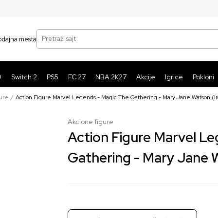
SIGURNO PLAĆANJE PLATNIM KARTICAMA
BE
Pretraži sajt
odajna mesta
O
Switch 2
PS5
FC 27
NBA 2K27
Akcije
Igrice
Pokloni
ure
Action Figure Marvel Legends - Magic The Gathering - Mary Jane Watson (Ir
Akcione figure
Action Figure Marvel L
Gathering - Mary Jane W