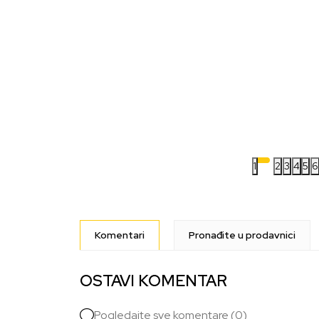
1
2
3
4
5
6
Komentari
Pronađite u prodavnici
OSTAVI KOMENTAR
Pogledajte sve komentare (0)