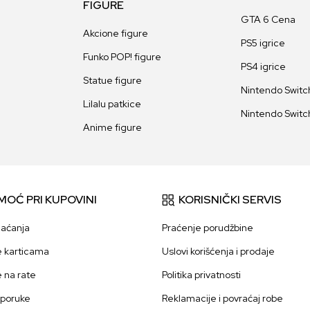
FIGURE
GTA 6 Cena
Akcione figure
PS5 igrice
Funko POP! figure
PS4 igrice
Statue figure
Nintendo Switch
Lilalu patkice
Nintendo Switch
Anime figure
MOĆ PRI KUPOVINI
KORISNIČKI SERVIS
laćanja
Praćenje porudžbine
e karticama
Uslovi korišćenja i prodaje
e na rate
Politika privatnosti
sporuke
Reklamacije i povraćaj robe