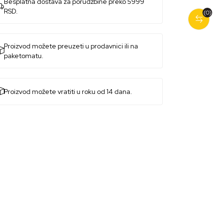
Besplatna dostava za porudžbine preko 5999
RSD.
(0)
Proizvod možete preuzeti u prodavnici ili na
paketomatu.
Proizvod možete vratiti u roku od 14 dana.