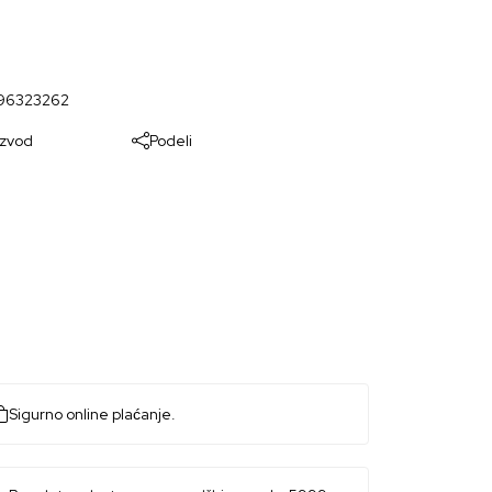
96323262
izvod
Podeli
Sigurno online plaćanje.