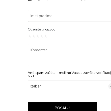
Ime i prezime
Ocenite proizvod:
Komentar
Anti‑spam zaštita – molimo Vas da završite verifikaci
6 - 1 :
POŠALJI