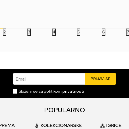
999,00
RSD
499,00
RSD
49
2
3
4
5
6
Email
PRIJAVI SE
Slažem se sa
politikom privatnosti
POPULARNO
PREMA
KOLEKCIONARSKE
IGRICE