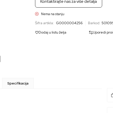
Kontaktirajte nas za više detalja
Nema na stanju
Šifra artikla:
G0000004256
Barkod:
50109
Dodaj u listu želja
Uporedi pro
Specifikacija