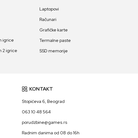
Laptopovi
Računari
Grafičke karte
 igrice
Termalne paste
 2 igrice
SSD memorije
KONTAKT
Stopićeva 6, Beograd
063 10 48 564
porudzbine@games.rs
Radnim danima od 08 do 16h