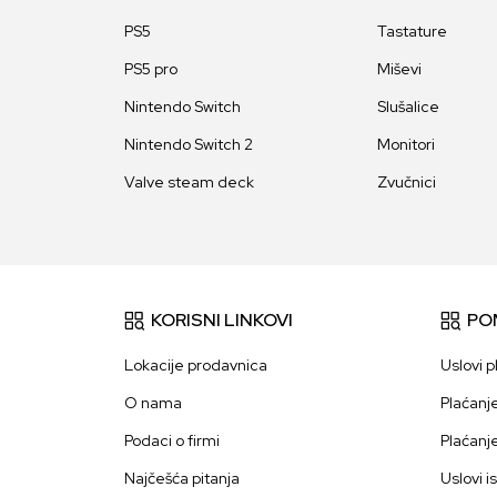
PS5
Tastature
PS5 pro
Miševi
Nintendo Switch
Slušalice
Nintendo Switch 2
Monitori
Valve steam deck
Zvučnici
KORISNI LINKOVI
PO
Lokacije prodavnica
Uslovi p
O nama
Plaćanj
Podaci o firmi
Plaćanj
Najčešća pitanja
Uslovi i