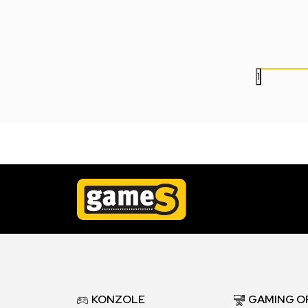
999,00
RSD
999,00
RSD
1
KONZOLE
GAMING O