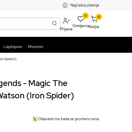
SPLATNA ISPORUKA PAKETA PREKO 5999 RSD
ST
Najčešća pitanja
0
0
Omiljeno
Korpa
Prijava
Laptopovi
Monitori
on Spider)
egends - Magic The
atson (Iron Spider)
Obavesti me kada se promeni cena