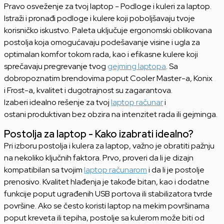
Pravo osveženje za tvoj laptop - Podloge i kuleri za laptop.
Istraži i pronađi podloge i kulere koji poboljšavaju tvoje
korisničko iskustvo. Paleta uključuje ergonomski oblikovana
postolja koja omogućavaju podešavanje visine i ugla za
optimalan komfor tokom rada, kao i efikasne kulere koji
sprečavaju pregrevanje tvog
gejming laptopa
. Sa
dobropoznatim brendovima poput Cooler Master-a, Konix
i Frost-a, kvalitet i dugotrajnost su zagarantova.
Izaberi idealno rešenje za tvoj
laptop računar
i
ostani produktivan bez obzira na intenzitet rada ili gejminga.
Postolja za laptop - Kako izabrati idealno?
Pri izboru postolja i kulera za laptop, važno je obratiti pažnju
na nekoliko ključnih faktora. Prvo, proveri da li je dizajn
kompatibilan sa tvojim
laptop računarom
i da li je postolje
prenosivo. Kvalitet hlađenja je takođe bitan, kao i dodatne
funkcije poput ugrađenih USB portova ili stabilizatora tvrde
površine. Ako se često koristi laptop na mekim površinama
poput kreveta ili tepiha, postolje sa kulerom može biti od