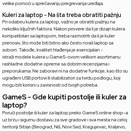
velike pomoći u sprečavanju pregrevanja uređaja.
Kuleri za laptop - Na šta treba obratiti pažnju
Pri odabiru kulera za laptop, važno je obratiti pažnju na
nekoliko ključnih faktora. Nakon provere da li je dizajn kulera
kompatibilan sa laptopom, treba razmotriti da li je kuler
prenosiv, što može biti bitno ako često nosiš laptop sa
sobom. Takođe, kvalitet hlađenja je esencijalan -
istraži modele kulera u GameS-ovom velikom asortimanu
rashladne dodatne opreme sa dobrim recenzijama i
preporukama. Ne zaboravi ni na dodatne funkcije, kao što su
ugrađeni USB portovi ili stabilizatori za tvrdu podlogu, koji
mogu biti korisni u zavisnosti od tvojih potreba.
GameS - Gde kupiti postolje ili kuler za
laptop?
Poruči postolje ili kuler za laptop preko GameS online shop-a
uz brzu i sigurnu dostavu za sve gradove i sva mesta na celoj
teritoriji Srbije (Beograd, Niš, Novi Sad, Kragujevac, Kraljevo,