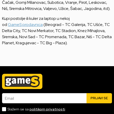
Čačak, Gornji Milanovac, Subotica, Vranje, Pirot, Leskovac,
Niš, Sremska Mitrovica, Valjevo, Užice, Šabac, Jagodina, itd).
Kupi postolje ili kuler za laptop u nekoj
od
GameS prodavnica
(Beograd - TC Galerija, TC Ušće, TC
Delta City, TC Novi Merkator, TC Stadion, Knez Mihajlova,
Sremska, Novi Sad - TC Promenada, TC Bazar, Niš - TC Delta
Planet, Kragujevac - TC Big - Plaza).
Email
PRIJAVI SE
Slažem se sa
politikom privatnosti