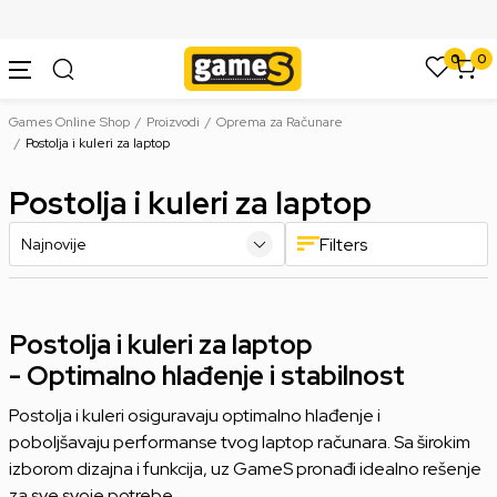
SIGURNO PLAĆANJE PLATNIM KARTICAMA
0
0
Games Online Shop
Proizvodi
Oprema za Računare
Postolja i kuleri za laptop
Postolja i kuleri za laptop
Filters
Postolja i kuleri za laptop
- Optimalno hlađenje i stabilnost
Postolja i kuleri osiguravaju optimalno hlađenje i
poboljšavaju performanse tvog laptop računara. Sa širokim
izborom dizajna i funkcija, uz GameS pronađi idealno rešenje
za sve svoje potrebe.