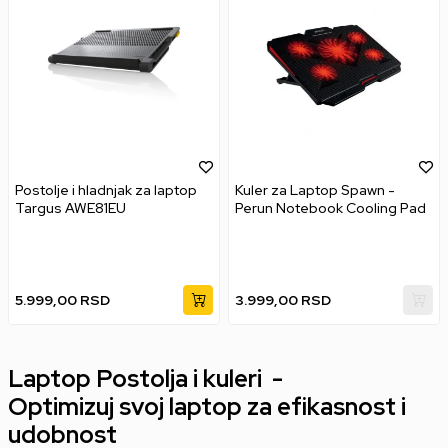
Postolje i hladnjak za laptop
Kuler za Laptop Spawn -
Targus AWE81EU
Perun Notebook Cooling Pad
5.999,00
RSD
3.999,00
RSD
Laptop Postolja i kuleri -
Optimizuj svoj laptop za efikasnost i
udobnost