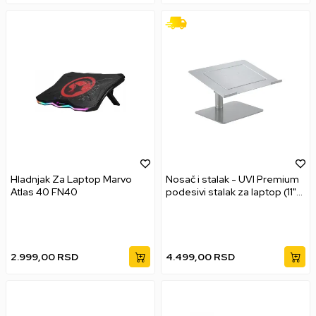
Hladnjak Za Laptop Marvo
Nosač i stalak - UVI Premium
Atlas 40 FN40
podesivi stalak za laptop (11"–
17")
2.999,00
RSD
4.499,00
RSD