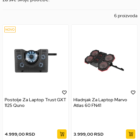
6 proizvoda
Postolje Za Laptop Trust GXT
Hladnjak Za Laptop Marvo
1125 Quno
Atlas 60 FN41
4.999,00
RSD
3.999,00
RSD