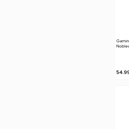
Gaming
Noblec
Black
54.9