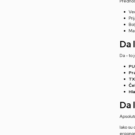
Prednos
Ve
Pri
Bol
Ma
Da 
Da - to 
PU
Pr
TX
Čel
Hl
Da 
Apsolut
Iako su 
ergonom