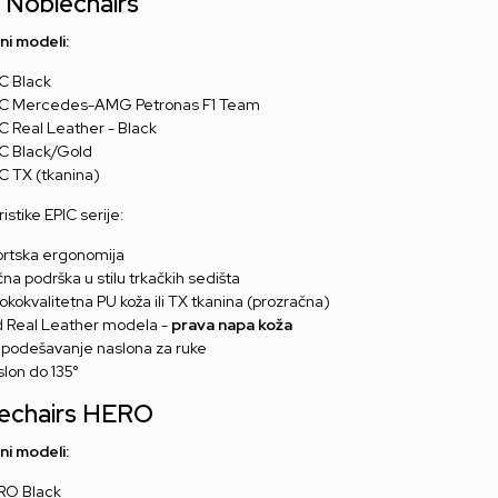
 Noblechairs
i modeli:
C Black
IC Mercedes-AMG Petronas F1 Team
C Real Leather - Black
C Black/Gold
C TX (tkanina)
istike EPIC serije:
rtska ergonomija
na podrška u stilu trkačkih sedišta
okokvalitetna PU koža ili TX tkanina (prozračna)
 Real Leather modela -
prava napa koža
podešavanje naslona za ruke
lon do 135°
echairs HERO
i modeli:
RO Black