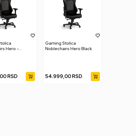
tolica
Gaming Stolica
rs Hero -
Noblechairs Hero Black
d
,00
RSD
54.999,00
RSD