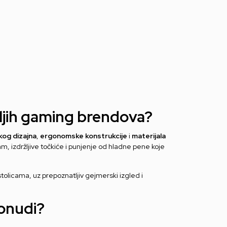
oljih gaming brendova?
og dizajna
,
ergonomske konstrukcije
i
materijala
, izdržljive točkiće i punjenje od hladne pene koje
tolicama, uz prepoznatljiv gejmerski izgled i
onudi?