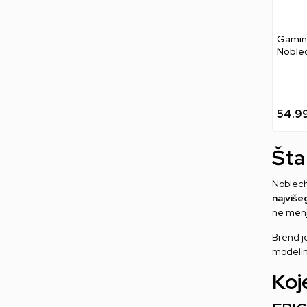
Gaming
Noblec
Anthra
54.9
Šta
Noblech
najviše
ne menj
Brend je
modelima
Koj