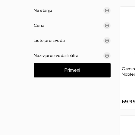
Na stanju
Cena
Liste proizvoda
Naziv proizvoda ili šifra
Gaming
Primeni
Noblec
Merce
F1 Tea
69.9