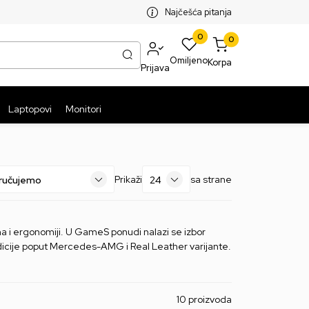
SPLATNA ISPORUKA PAKETA PREKO 5999 RSD
ST
Najčešća pitanja
0
0
Omiljeno
Korpa
Prijava
Laptopovi
Monitori
Prikaži
sa strane
a i ergonomiji. U GameS ponudi nalazi se izbor
dicije poput Mercedes-AMG i Real Leather varijante.
10 proizvoda