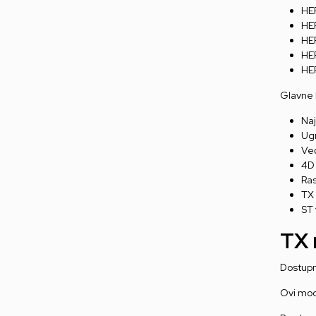
HE
HE
HE
HER
HER
Glavne 
Naj
Ug
Već
4D 
Ras
TX 
ST 
TX 
Dostupn
Ovi mod