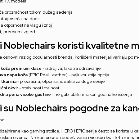
ti TX modela
ća prozračnost tokom dužeg sedenja
jatniji osećaj na dodir
ja otpornost na vlagu i znoj
t, premium izgled
li Noblechairs koristi kvalitetne m
je osnovni razlog popularnosti brenda. Korišćeni materijali variraju po 
 koža premium klase
- izdržljiva, laka za održavanje
ava napa koža
(EPIC Real Leather) - najluksuznija opcija
 tkanina
- prozračna, otporna, idealna za duge sesije
ični okvir
- stabilnost i trajnost
adna pena visoke gustine
- ne gubi oblik ni nakon godina korišćenja
li su Noblechairs pogodne za kanc
no.
dizajnirane kao gaming stolice, HERO i EPIC serije često se koriste u 
skog oslonca, širokog opsega podešavanja i visokog kvaliteta mehani