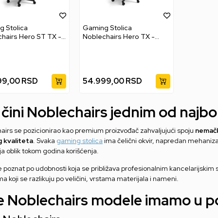
 Stolica
Gaming Stolica
hairs Hero ST TX -
Noblechairs Hero TX -
cite
Anthracite
99,00
RSD
54.999,00
RSD
 čini Noblechairs jednim od najb
airs se pozicionirao kao premium proizvođač zahvaljujući spoju
nemačk
g kvaliteta
. Svaka
gaming stolica
ima čelični okvir, napredan mehanizam
a oblik tokom godina korišćenja.
 poznat po udobnosti koja se približava profesionalnim kancelarijskim s
 koji se razlikuju po veličini, vrstama materijala i nameni.
e Noblechairs modele imamo u p