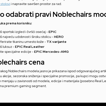
stolovi
i napravite savršen prostor za rad.
o odabrati pravi Noblechairs mo
ka prema korisniku:
iš sportski izgled i čvršći osećaj -
EPIC
iš najveću udobnost i široku stolicu -
HERO
ferirate tkaninu umesto kože -
TX varijante
iš luksuz -
EPIC Real Leather
ite specijalne edicije -
EPIC Mercedes-AMG
lechairs cena
akog Noblechairs modela jasno je prikazana ispod odgovarajućeg arti
ju akcije, sezonska sniženja i specijalne promocije, pa kupci mogu ost
menjaju u zavisnosti od modela, edicije i materijala (posebno Real Lea
 na premium gaming segment.