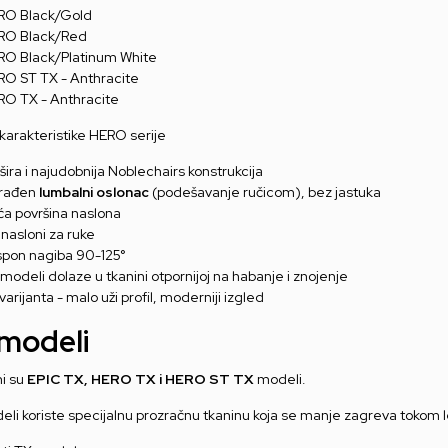
RO Black/Gold
RO Black/Red
RO Black/Platinum White
O ST TX - Anthracite
O TX - Anthracite
karakteristike HERO serije
šira i najudobnija Noblechairs konstrukcija
rađen
lumbalni oslonac
(podešavanje ručicom), bez jastuka
a površina naslona
nasloni za ruke
pon nagiba 90-125°
modeli dolaze u tkanini otpornijoj na habanje i znojenje
varijanta - malo uži profil, moderniji izgled
modeli
i su
EPIC TX, HERO TX i HERO ST TX
modeli.
eli koriste specijalnu prozračnu tkaninu koja se manje zagreva tokom l