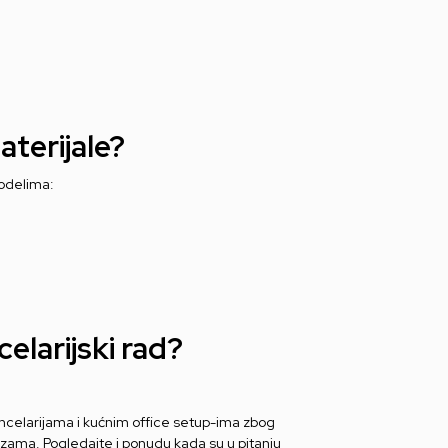
aterijale?
modelima:
elarijski rad?
kancelarijama i kućnim office setup-ima zbog
zama. Pogledajte i ponudu kada su u pitanju