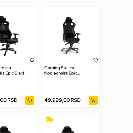
tolica
Gaming Stolica
rs Epic Black
Noblechairs Epic
Black/Gold
,00
RSD
49.999,00
RSD