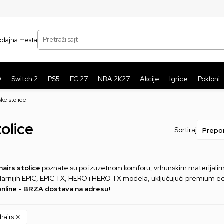
SIGURNO PLAĆANJE PLATNIM KARTICAMA
BE
Pretraži sajt
odajna mesta
O
Switch 2
PS5
FC 27
NBA 2K27
Akcije
Igrice
Pokloni
ke stolice
olice
Sortiraj
airs stolice
poznate su po izuzetnom komforu, vrhunskim materijalim
larnijih EPIC, EPIC TX, HERO i HERO TX modela, uključujući premium e
online - BRZA dostava na adresu!
hairs