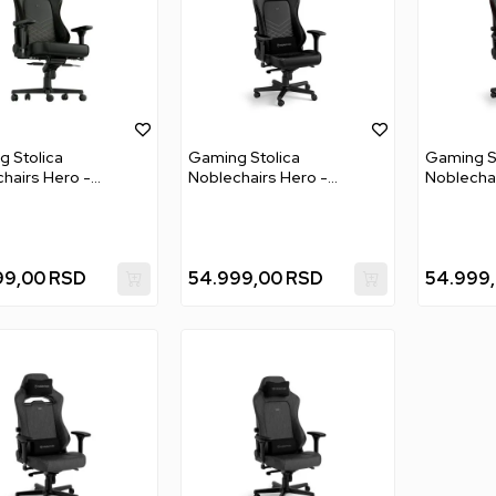
 Stolica
Gaming Stolica
Gaming S
hairs Hero -
Noblechairs Hero -
Noblechai
/Gold
Black/Platinum White
Black/Re
99,00
RSD
54.999,00
RSD
54.999