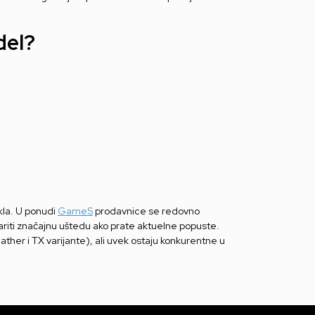
del?
kla. U ponudi
GameS
prodavnice se redovno
variti značajnu uštedu ako prate aktuelne popuste.
ther i TX varijante), ali uvek ostaju konkurentne u