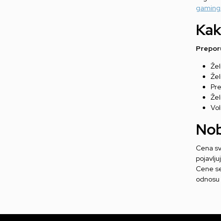
gaming 
Kak
Preporu
Žel
Žel
Pre
Žel
Vol
Nob
Cena sv
pojavlju
Cene se 
odnosu