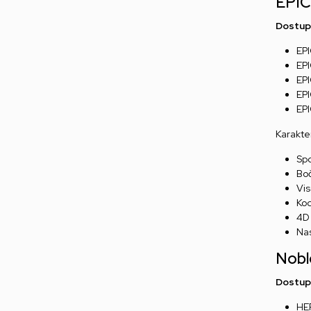
EPIC
Dostupn
EPI
EP
EPI
EPI
EPI
Karakter
Spo
Boč
Vis
Kod
4D 
Nas
Nobl
Dostupn
HE