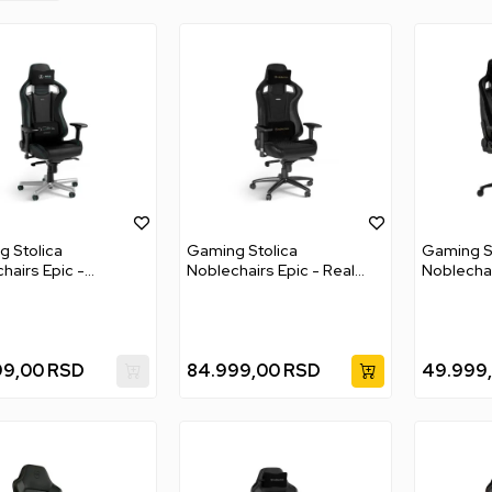
 Stolica
Gaming Stolica
Gaming S
hairs Epic -
Noblechairs Epic - Real
Noblechai
des-AMG Petronas
Leather - Black
m Edition
99,00
RSD
84.999,00
RSD
49.999