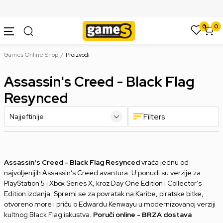
SIGURNO PLAĆANJE PLATNIM KARTICAMA
0
0
Games Online Shop
Proizvodi
Assassin's Creed - Black Flag
Resynced
Filters
Assassin's Creed - Black Flag Resynced
vraća jednu od
najvoljenijih Assassin’s Creed avantura. U ponudi su verzije za
PlayStation 5 i Xbox Series X, kroz Day One Edition i Collector’s
Edition izdanja. Spremi se za povratak na Karibe, piratske bitke,
otvoreno more i priču o Edwardu Kenwayu u modernizovanoj verziji
kultnog Black Flag iskustva.
Poruči online - BRZA dostava