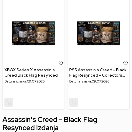
XBOX Series X Assassin's
PS5 Assassin's Creed - Black
Creed Black Flag Resynced -
Flag Resynced - Collectors
Collectors Edition
Edition
Datum izlaska:
09.07.2026
Datum izlaska:
09.07.2026
Assassin's Creed - Black Flag
Resynced izdanja