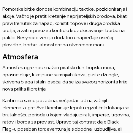
Pomorske bitke donose kombinaciju taktike, pozicioniranja i
akcije. Važno je pratiti kretanje neprijateljskih brodova, birati
pravi trenutak za napad, koristiti topove i druga brodska
oružja, a zatim preuzeti kontrolu kroz ukrcavanje i borbu na
palubi. Resynced verzija dodatno unapređuje osećaj
plovidbe, borbe i atmosfere na otvorenom moru.
Atmosfera
Atmosfera igre nosi snažan piratski duh: tropska mora,
opasne oluje, luke pune sumnjivih likova, guste džungle,
skrivena blaga i stalni osećaj da se iza svakog horizonta krije
nova prilika ili pretnja.
Karibi nisu samo pozadina, već jedan od najvažnijih
elemenata igre. Svet kombinuje lepotu egzotičnih lokacija sa
brutalnošću perioda u kojem vladaju pirati, imperije, trgovina,
ratovi i borba za prevlast. Upravo taj kontrast daje Black
Flag-u poseban ton: avantura je slobodna i uzbudljiva, ali