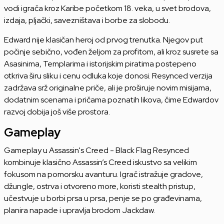
vodi igrača kroz Karibe početkom 18. veka, u svet brodova,
izdaja, pljački, savezništava i borbe za slobodu.
Edward nije klasičan heroj od prvog trenutka. Njegov put
počinje sebično, vođen željom za profitom, ali kroz susrete sa
Asasinima, Templarima i istorijskim piratima postepeno
otkriva širu sliku i cenu odluka koje donosi. Resynced verzija
zadržava srž originalne priče, ali je proširuje novim misijama,
dodatnim scenama i pričama poznatih likova, čime Edwardov
razvoj dobija još više prostora.
Gameplay
Gameplay u Assassin's Creed - Black Flag Resynced
kombinuje klasično Assassin’s Creed iskustvo sa velikim
fokusom na pomorsku avanturu. Igrač istražuje gradove,
džungle, ostrva i otvoreno more, koristi stealth pristup,
učestvuje u borbi prsa u prsa, penje se po građevinama,
planira napade i upravlja brodom Jackdaw.