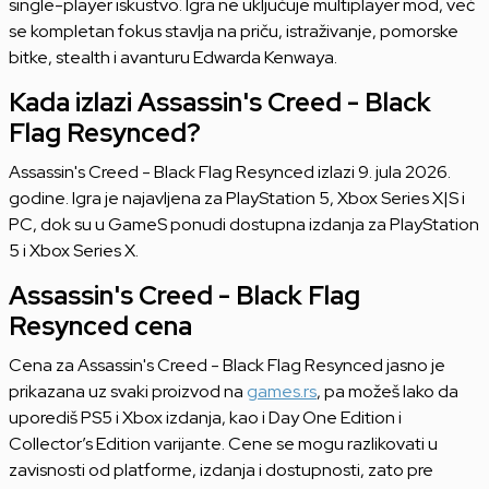
single-player iskustvo. Igra ne uključuje multiplayer mod, već
se kompletan fokus stavlja na priču, istraživanje, pomorske
bitke, stealth i avanturu Edwarda Kenwaya.
Kada izlazi Assassin's Creed - Black
Flag Resynced?
Assassin's Creed - Black Flag Resynced izlazi 9. jula 2026.
godine. Igra je najavljena za PlayStation 5, Xbox Series X|S i
PC, dok su u GameS ponudi dostupna izdanja za PlayStation
5 i Xbox Series X.
Assassin's Creed - Black Flag
Resynced cena
Cena za Assassin's Creed - Black Flag Resynced jasno je
prikazana uz svaki proizvod na
games.rs
, pa možeš lako da
uporediš PS5 i Xbox izdanja, kao i Day One Edition i
Collector’s Edition varijante. Cene se mogu razlikovati u
zavisnosti od platforme, izdanja i dostupnosti, zato pre