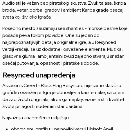
Audio stil je važan deo piratskog iskustva. Zvuk talasa, škripa
broda, vetar, borba, gradovi i ambijent Kariba grade osećaj
sveta koji živi oko igrača.
Posebno mesto zauzimaju sea shanties - morske pesme koje
posada peva tokom plovidbe. One su jedan od
najprepoznatljivijih detalja originalne igre, a u Resynced
verziji vraćaju se uz dodatne i osvežene elemente. Muzika,
glasovna gluma i ambijentalni zvuci zajedno stvaraju snažan
osećaj putovanja, opasnosti i piratske slobode.
Resynced unapređenja
Assassin's Creed - Black Flag Resynced nije samo klasično
grafičko osveženje. Igra je obnovljena kao remake, sa ciljem
da zadrži duh originala, ali da gameplay, vizuelni stil i kvalitet
života prilagodi modernim standardima.
Najvažnija unapređenja uključuju:
obnovljenu grafiku u najnovijoj verziji Ubisoft Anvil