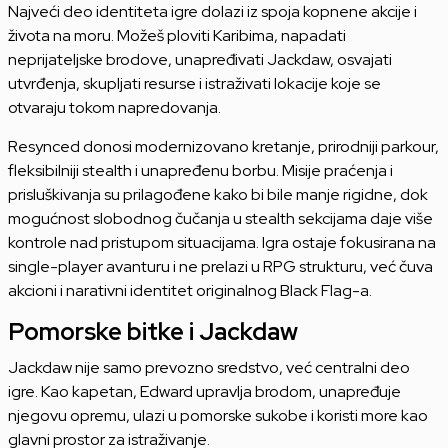
Najveći deo identiteta igre dolazi iz spoja kopnene akcije i
života na moru. Možeš ploviti Karibima, napadati
neprijateljske brodove, unapređivati Jackdaw, osvajati
utvrđenja, skupljati resurse i istraživati lokacije koje se
otvaraju tokom napredovanja.
Resynced donosi modernizovano kretanje, prirodniji parkour,
fleksibilniji stealth i unapređenu borbu. Misije praćenja i
prisluškivanja su prilagođene kako bi bile manje rigidne, dok
mogućnost slobodnog čučanja u stealth sekcijama daje više
kontrole nad pristupom situacijama. Igra ostaje fokusirana na
single-player avanturu i ne prelazi u RPG strukturu, već čuva
akcioni i narativni identitet originalnog Black Flag-a.
Pomorske bitke i Jackdaw
Jackdaw nije samo prevozno sredstvo, već centralni deo
igre. Kao kapetan, Edward upravlja brodom, unapređuje
njegovu opremu, ulazi u pomorske sukobe i koristi more kao
glavni prostor za istraživanje.