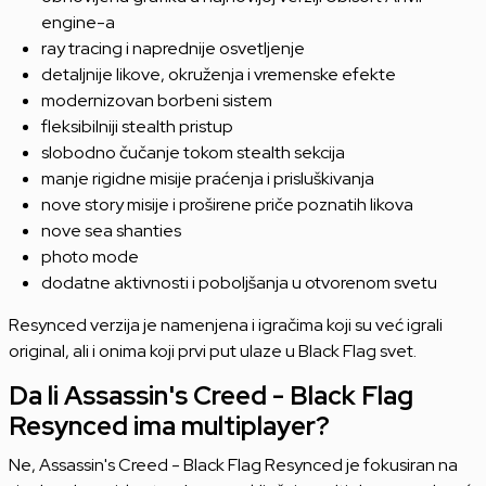
engine-a
ray tracing i naprednije osvetljenje
detaljnije likove, okruženja i vremenske efekte
modernizovan borbeni sistem
fleksibilniji stealth pristup
slobodno čučanje tokom stealth sekcija
manje rigidne misije praćenja i prisluškivanja
nove story misije i proširene priče poznatih likova
nove sea shanties
photo mode
dodatne aktivnosti i poboljšanja u otvorenom svetu
Resynced verzija je namenjena i igračima koji su već igrali
original, ali i onima koji prvi put ulaze u Black Flag svet.
Da li Assassin's Creed - Black Flag
Resynced ima multiplayer?
Ne, Assassin's Creed - Black Flag Resynced je fokusiran na