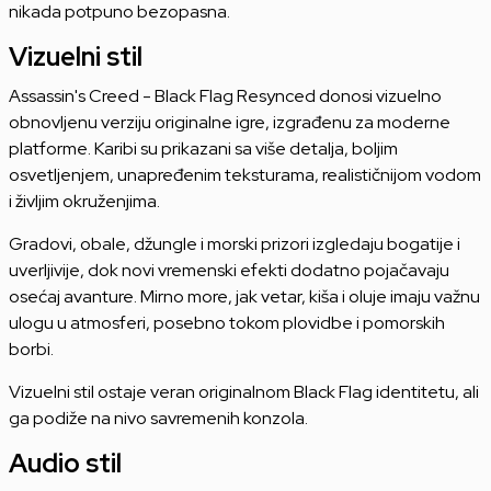
nikada potpuno bezopasna.
Vizuelni stil
Assassin's Creed - Black Flag Resynced donosi vizuelno
obnovljenu verziju originalne igre, izgrađenu za moderne
platforme. Karibi su prikazani sa više detalja, boljim
osvetljenjem, unapređenim teksturama, realističnijom vodom
i življim okruženjima.
Gradovi, obale, džungle i morski prizori izgledaju bogatije i
uverljivije, dok novi vremenski efekti dodatno pojačavaju
osećaj avanture. Mirno more, jak vetar, kiša i oluje imaju važnu
ulogu u atmosferi, posebno tokom plovidbe i pomorskih
borbi.
Vizuelni stil ostaje veran originalnom Black Flag identitetu, ali
ga podiže na nivo savremenih konzola.
Audio stil