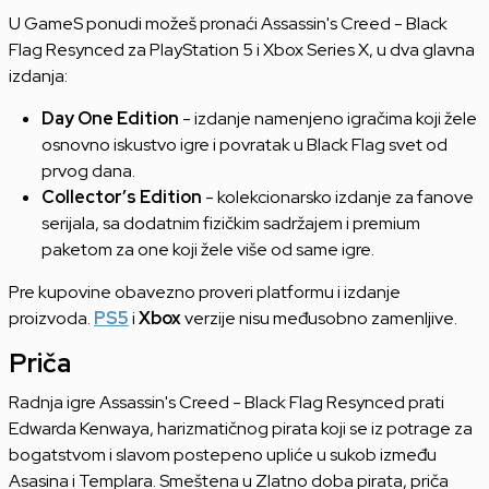
U GameS ponudi možeš pronaći Assassin's Creed - Black
Flag Resynced za PlayStation 5 i Xbox Series X, u dva glavna
izdanja:
Day One Edition
- izdanje namenjeno igračima koji žele
osnovno iskustvo igre i povratak u Black Flag svet od
prvog dana.
Collector’s Edition
- kolekcionarsko izdanje za fanove
serijala, sa dodatnim fizičkim sadržajem i premium
paketom za one koji žele više od same igre.
Pre kupovine obavezno proveri platformu i izdanje
proizvoda.
PS5
i
Xbox
verzije nisu međusobno zamenljive.
Priča
Radnja igre Assassin's Creed - Black Flag Resynced prati
Edwarda Kenwaya, harizmatičnog pirata koji se iz potrage za
bogatstvom i slavom postepeno upliće u sukob između
Asasina i Templara. Smeštena u Zlatno doba pirata, priča