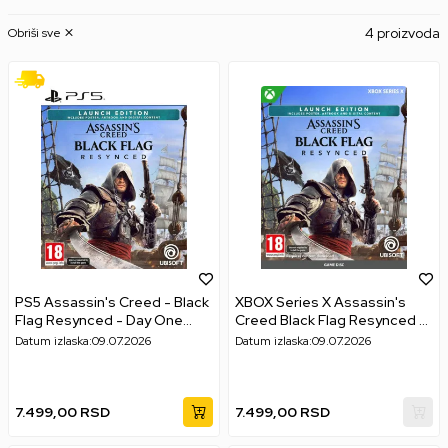
4 proizvoda
Obriši sve
PS5 Assassin's Creed - Black
XBOX Series X Assassin's
Flag Resynced - Day One
Creed Black Flag Resynced -
Edition
Day One Edition
Datum izlaska:
09.07.2026
Datum izlaska:
09.07.2026
7.499,00
RSD
7.499,00
RSD