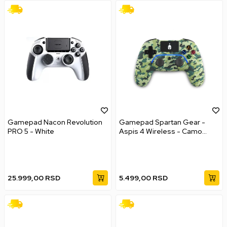
Gamepad Nacon Revolution
Gamepad Spartan Gear -
PRO 5 - White
Aspis 4 Wireless - Camo
Green
25.999,00
RSD
5.499,00
RSD