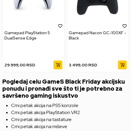
Gamepad PlayStation 5
Gamepad Nacon GC-100XF -
DualSense Edge
Black
29.999,00
RSD
3.499,00
RSD
Pogledaj celu GameS Black Friday akcijsku
ponudu i pronađi sve što ti je potrebno za
savršeno gaming iskustvo
Crni petak akcija na PS5 konzole
Crni petak akcija PlayStation VR2
Crni petak akcija na tastature
Crni petak akcija na miševe