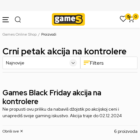
SIGURNO PLAĆANJE PLATNIM KARTICAMA
0
0
Games Online Shop
Proizvodi
Crni petak akcija na kontrolere
Filters
Games Black Friday akcija na
kontrolere
Ne propusti ovu priliku da nabaviš džojstik po akcijskoj ceni i
unaprediš svoje gaming iskustvo. Akcija traje do 02.12.2024
6 proizvoda
Obriši sve