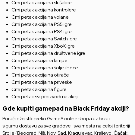
Crni petak akcija na slušalice
Crni petak akcija na kontrolere
Crni petak akcija na volane
Crni petak akcija na PS5 igre
Crni petak akcija na PS4 igre
Crni petak akcija na Switch igre
Crni petak akcija na XboX igre
Crni petak akcija na društvene igre
Crni petak akcija na lampe
Crni petak akcija na šolje i boce
Crni petak akcija na otirače
Crni petak akcija na priveske
Crni petak akcija na figure
Crni petak svi proizvodi na akciji
Gde kupiti gamepad na Black Friday akciji?
Poruči džojstik preko GameS online shopa uz brzu i
sigurnu dostavu za sve gradove i sva mesta na celoj teritoriji
Srbije (Beograd, Niš, Novi Sad, Kragujevac, Kraljevo, Čačak,