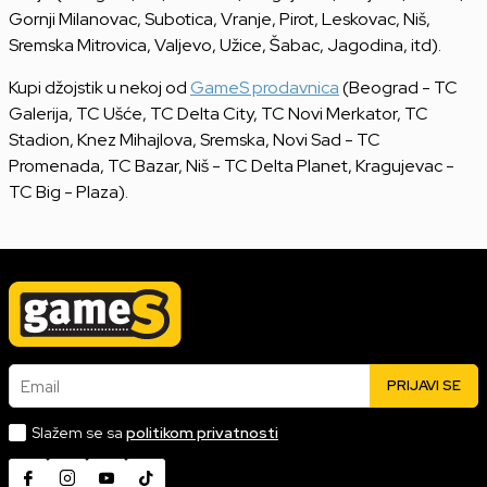
Gornji Milanovac, Subotica, Vranje, Pirot, Leskovac, Niš,
Sremska Mitrovica, Valjevo, Užice, Šabac, Jagodina, itd).
Kupi džojstik u nekoj od
GameS prodavnica
(Beograd - TC
Galerija, TC Ušće, TC Delta City, TC Novi Merkator, TC
Stadion, Knez Mihajlova, Sremska, Novi Sad - TC
Promenada, TC Bazar, Niš - TC Delta Planet, Kragujevac -
TC Big - Plaza).
Email
PRIJAVI SE
Slažem se sa
politikom privatnosti