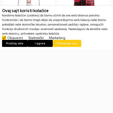
Ovaj sajt koristi kolačiće
Koristimo kolačiće (cookies) da bismo učinili da ova web stranica pravilno
funkcioniše i da bismo mogli dalje da unapređujemo web lokaciju kako bismo
poboljšali vaše korisničko iskustvo, personalizovali sadržaj i oglase, omogućili
funkcije društvenih medija i analizirali saobraćaj. Nastavljajući da koristite našu
web stranicu, prihvatate upotrebu kolačića.
Obavezni
Statistički
Marketing
Miš Asus ROG STRIX Impact III
Miš SteelSeries AEROX 3
Pročitaj više
I agree
Prihvatam sve
Wireless - White
Wireless - Faze Clan Edition
7.999,00
RSD
7.999,00
RSD
15.499,00
RSD