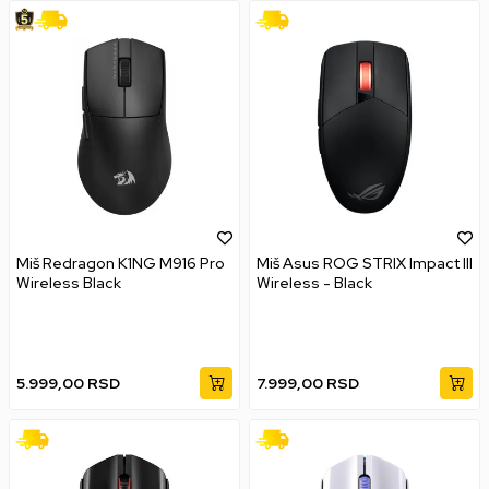
Miš Redragon K1NG M916 Pro
Miš Asus ROG STRIX Impact III
Wireless Black
Wireless - Black
5.999,00
RSD
7.999,00
RSD