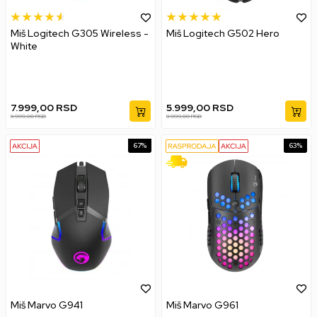
Miš Logitech G305 Wireless -
Miš Logitech G502 Hero
White
7.999,00
RSD
5.999,00
RSD
8.999,00
RSD
8.999,00
RSD
67
%
63
%
Miš Marvo G941
Miš Marvo G961