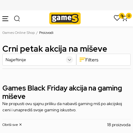
SIGURNO PLAĆANJE PLATNIM KARTICAMA
0
0
Games Online Shop
Proizvodi
Crni petak akcija na miševe
Filters
Games Black Friday akcija na gaming
miševe
Ne propusti ovu sjajnu priliku da nabaviš gaming miš po akcijskoj
ceni i unaprediš svoje gaming iskustvo.
18 proizvoda
Obriši sve