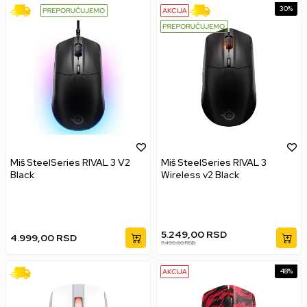
30
%
Miš SteelSeries RIVAL 3 V2
Miš SteelSeries RIVAL 3
Black
Wireless v2 Black
5.249,00
RSD
4.999,00
RSD
7.499,00
RSD
48
%