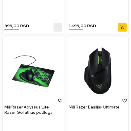
999,00
RSD
1.499,00
RSD
2.999,00
RSD
3.999,00
RSD
Miš Razer Abyssus Lite i
Miš Razer Basilisk Ultimate
Razer Goliathus podloga