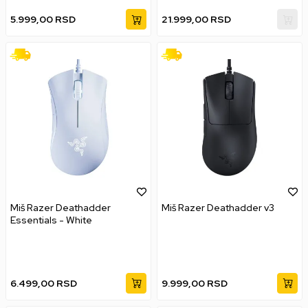
5.999,00
RSD
21.999,00
RSD
Miš Razer Deathadder
Miš Razer Deathadder v3
Essentials - White
6.499,00
RSD
9.999,00
RSD