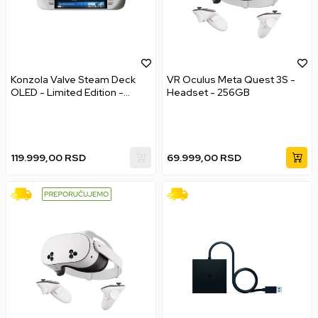
Konzola Valve Steam Deck
VR Oculus Meta Quest 3S -
OLED - Limited Edition -
Headset - 256GB
White - 1TB
119.999,00
RSD
69.999,00
RSD