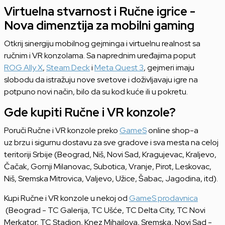
Virtuelna stvarnost i Ručne igrice -
Nova dimenztija za mobilni gaming
Otkrij sinergiju mobilnog gejminga i virtuelnu realnost sa
ručnim i VR konzolama. Sa naprednim uređajima poput
ROG Ally X
,
Steam Deck
i
Meta Quest 3
, gejmeri imaju
slobodu da istražuju nove svetove i doživljavaju igre na
potpuno novi način, bilo da su kod kuće ili u pokretu.
Gde kupiti Ručne i VR konzole?
Poruči Ručne i VR konzole
preko
GameS
online shop-a
uz brzu i sigurnu dostavu za sve gradove i sva mesta na celoj
teritoriji Srbije (Beograd, Niš, Novi Sad, Kragujevac, Kraljevo,
Čačak, Gornji Milanovac, Subotica, Vranje, Pirot, Leskovac,
Niš, Sremska Mitrovica, Valjevo, Užice, Šabac, Jagodina, itd).
Kupi Ručne i VR konzole
u nekoj od
GameS prodavnica
(Beograd - TC Galerija, TC Ušće, TC Delta City, TC Novi
Merkator, TC Stadion, Knez Mihajlova, Sremska, Novi Sad -