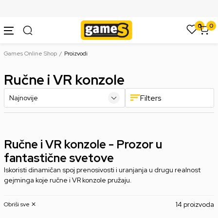
SIGURNO PLAĆANJE PLATNIM KARTICAMA
0
0
Games Online Shop
Proizvodi
Ručne i VR konzole
Filters
Ručne i VR konzole - Prozor u
fantastične svetove
Iskoristi dinamičan spoj prenosivosti i uranjanja u drugu realnost
gejminga koje ručne i VR konzole pružaju.
14 proizvoda
Obriši sve