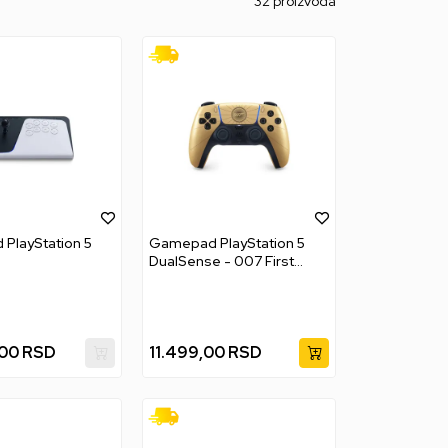
32 proizvoda
PlayStation 5
Gamepad PlayStation 5
DualSense - 007 First
Light Limited Edition
,00
RSD
11.499,00
RSD