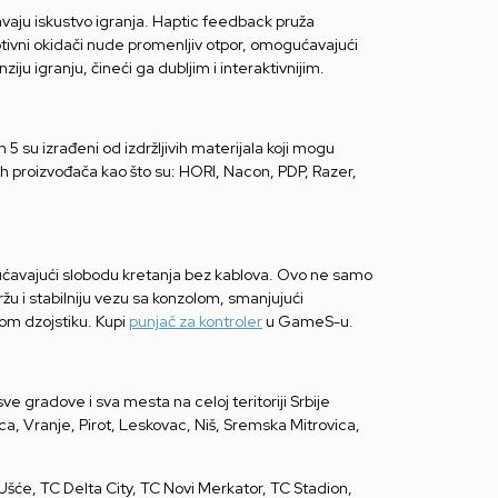
avaju iskustvo igranja. Haptic feedback pruža
daptivni okidači nude promenljiv otpor, omogućavajući
ju igranju, čineći ga dubljim i interaktivnijim.
n 5 su izrađeni od izdržljivih materijala koji mogu
ih proizvođača kao što su: HORI, Nacon, PDP, Razer,
gućavajući slobodu kretanja bez kablova. Ovo ne samo
žu i stabilniju vezu sa konzolom, smanjujući
vom dzojstiku. Kupi
punjač za kontroler
u GameS-u.
e gradove i sva mesta na celoj teritoriji Srbije
ca, Vranje, Pirot, Leskovac, Niš, Sremska Mitrovica,
Ušće, TC Delta City, TC Novi Merkator, TC Stadion,