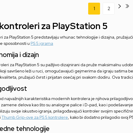
1
2
 kontroleri za PlayStation 5
ri za PlayStation 5 predstavljaju vrhunac tehnologije i dizajna, pruža
je sposobnosti u
PS 5 igrama
omija i dizajn
roleri za PlayStation 5 su pažljivo dizajnirani da pruže maksimalnu udob
koji savršeno leži u ruci, omogućavajući gejmerima da igraju satima bez
kvaliteta, pružajući čvrst i prijatan osećaj pri svakom dodiru. Ova tradic
godljivost
d najvažnijih karakteristika modernih kontrolera je njihova prilagodl
, zamene delova kao što su analogne palice i D-pad, kao i podešavan
lizuju svoje iskustvo igranja, prilagođavajući kontroler svojim speci
i
Thumb Grip-ove za PS 5 kontrolere
, kako bi dodatno prilagodio svoj PS
edne tehnologije