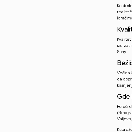
Kontrole
realisti
igračima
Kvali
Kvalitet
izdržati
Sony
Beži
Većina 
da dopri
kašnjen
Gde k
Poruči d
(Beograd
Valjevo,
Kupi džo