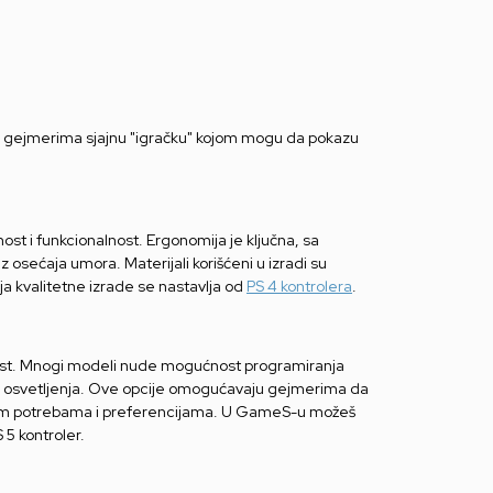
jući gejmerima sjajnu "igračku" kojom mogu da pokazu
nost i funkcionalnost. Ergonomija je ključna, sa
 osećaja umora. Materijali korišćeni u izradi su
ija kvalitetne izrade se nastavlja od
PS 4 kontrolera
.
jivost. Mnogi modeli nude mogućnost programiranja
je osvetljenja. Ove opcije omogućavaju gejmerima da
fičnim potrebama i preferencijama. U GameS-u možeš
 5 kontroler.