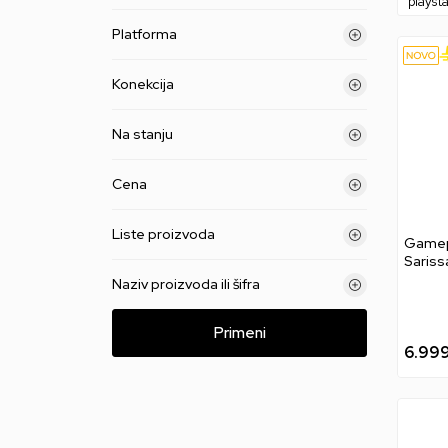
playst
Platforma
Konekcija
Na stanju
Cena
Liste proizvoda
Gamep
Sariss
Naziv proizvoda ili šifra
Primeni
6.99