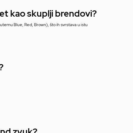
et kao skuplji brendovi?
temu Blue, Red, Brown), što ih svrstava u istu
?
ound zvuk?