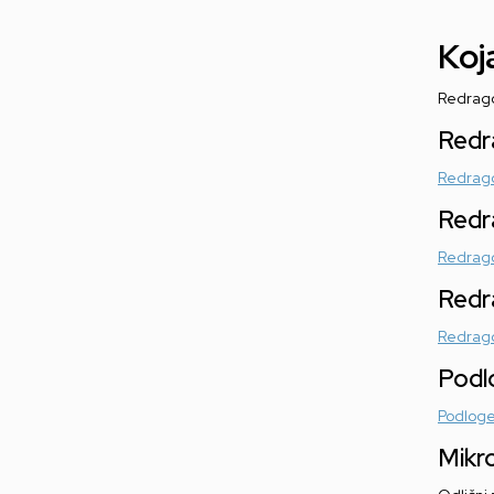
Koj
Redrago
Redr
Redrago
Redr
Redrago
Redr
Redrago
Podl
Podloge
Mikr