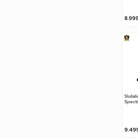
8.99
Slušal
Spect
Wirele
9.49