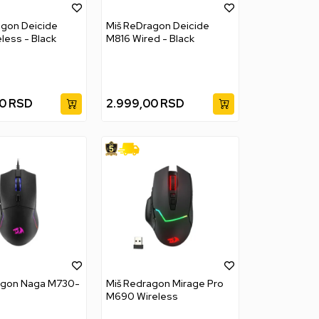
agon Deicide
Miš ReDragon Deicide
less - Black
M816 Wired - Black
0
RSD
2.999,00
RSD
agon Naga M730-
Miš Redragon Mirage Pro
M690 Wireless