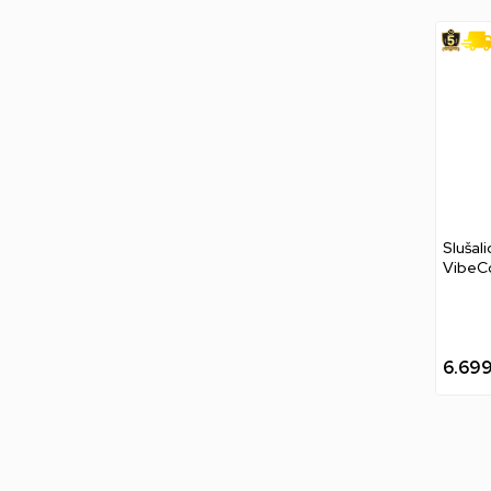
Slušal
VibeCo
Black
6.69