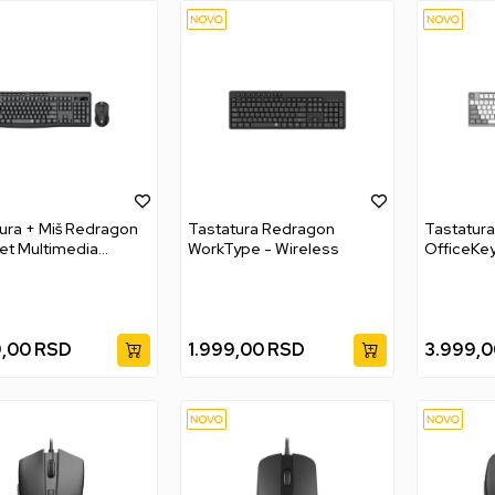
ura + Miš Redragon
Tastatura Redragon
Tastatur
et Multimedia
WorkType - Wireless
OfficeKey
tial Combo
9,00
RSD
1.999,00
RSD
3.999,0