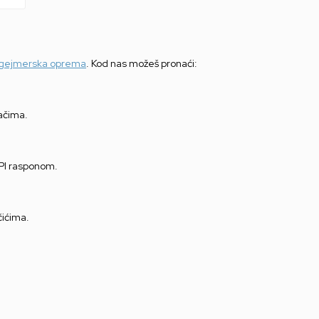
gejmerska oprema
. Kod nas možeš pronaći:
ačima.
DPI rasponom.
čićima.