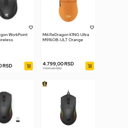
agon WorkPoint
Miš ReDragon K1NG Ultra
ireless
M916OB-ULT Orange
4.799,00
RSD
0
RSD
7.999,00
RSD