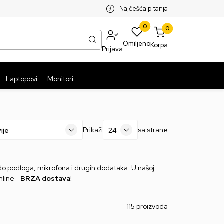
SPLATNA ISPORUKA PAKETA PREKO 5999 RSD
ST
Najčešća pitanja
0
0
Omiljeno
Korpa
Prijava
Laptopovi
Monitori
Prikaži
sa strane
, do podloga, mikrofona i drugih dodataka. U našoj
nline -
BRZA dostava
!
115 proizvoda