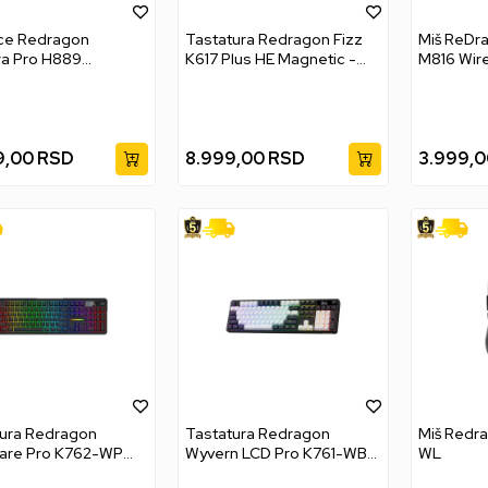
ice Redragon
Tastatura Redragon Fizz
Miš ReDr
ra Pro H889
K617 Plus HE Magnetic -
M816 Wire
ess/Wired/BT -
RGB - Black
9,00
RSD
8.999,00
RSD
3.999,0
tura Redragon
Tastatura Redragon
Miš Redr
lare Pro K762-WP
Wyvern LCD Pro K761-WB
WL
ess/Wired/BT
Wireless/Wired/BT