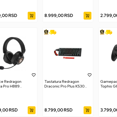
9,00
RSD
8.999,00
RSD
2.799,0
ice Redragon
Tastatura Redragon
Gamepad
ra Pro H889
Draconic Pro Plus K530
Tophis G
ss/Wired/BT - Black
RGB Mehanička
9,00
RSD
8.799,00
RSD
3.799,0