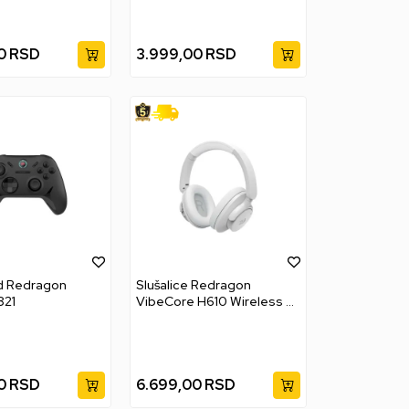
0
RSD
3.999,00
RSD
 Redragon
Slušalice Redragon
821
VibeCore H610 Wireless -
Grey
0
RSD
6.699,00
RSD