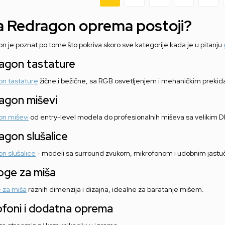
a Redragon oprema postoji?
n je poznat po tome što pokriva skoro sve kategorije kada je u pitanju
agon tastature
n tastature
žične i bežične, sa RGB osvetljenjem i mehaničkim prekid
agon miševi
n miševi
od entry-level modela do profesionalnih miševa sa velikim 
agon slušalice
n slušalice
- modeli sa surround zvukom, mikrofonom i udobnim jastu
oge za miša
 za miša
raznih dimenzija i dizajna, idealne za baratanje mišem.
ofoni i dodatna oprema