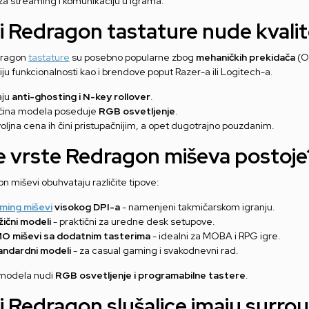
 za streaming i komunikaciju u igrama.
li Redragon tastature nude kvalit
dragon
tastature
su posebno popularne zbog
mehaničkih prekidača
(Ou
ju funkcionalnosti kao i brendove poput Razer-a ili Logitech-a.
aju
anti-ghosting i N-key rollover
.
ćina modela poseduje
RGB osvetljenje
.
oljna cena ih čini pristupačnijim, a opet dugotrajno pouzdanim.
e vrste Redragon miševa postoje
n miševi obuhvataju različite tipove:
ming miševi
visokog DPI-a
- namenjeni takmičarskom igranju.
ični modeli
- praktični za uredne desk setupove.
O miševi sa dodatnim tasterima
- idealni za MOBA i RPG igre.
andardni modeli
- za casual gaming i svakodnevni rad.
modela nudi
RGB osvetljenje i programabilne tastere
.
li Redragon slušalice imaju surr