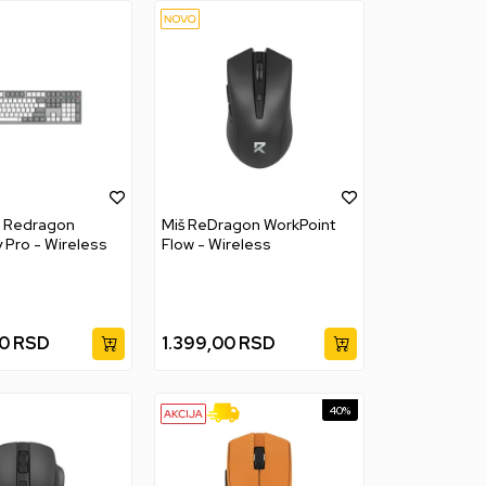
a Redragon
Miš ReDragon WorkPoint
 Pro - Wireless
Flow - Wireless
0
RSD
1.399,00
RSD
40
%