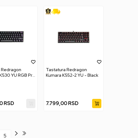
a Redragon
Tastatura Redragon
 K530 YU RGB Pro
Kumara K552-2 YU - Black
 Brown Switch -
0
RSD
7.799,00
RSD
5