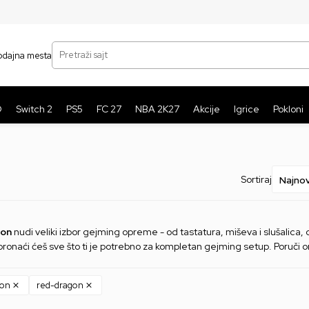
SIGURNO PLAĆANJE PLATNIM KARTICAMA
BE
Pretraži sajt
odajna mesta
O
Switch 2
PS5
FC 27
NBA 2K27
Akcije
Igrice
Pokloni
Sortiraj
gon
nudi veliki izbor gejming opreme - od tastatura, miševa i slušalica
ronaći ćeš sve što ti je potrebno za kompletan gejming setup. Poruči o
gon
red-dragon