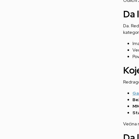
Odlični
Da 
Da. Re
kategori
Im
Ve
Pov
Koj
Redrago
Ga
Bež
MM
St
Većina 
Da 