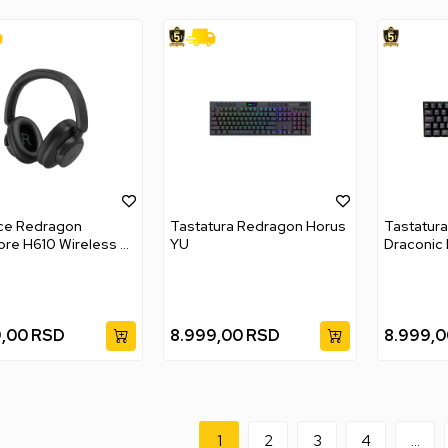
ice Redragon
Tastatura Redragon Horus
Tastatur
re H610 Wireless -
YU
Draconic
Bluetooth
Black
9,00
RSD
8.999,00
RSD
8.999,0
1
2
3
4
...