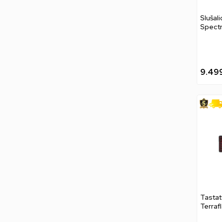
Slušal
Spect
Wirel
White
9.49
Tasta
Terraf
Wirel