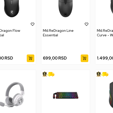
Dragon Flow
Miš ReDragon Line
Miš ReDr
ial
Essential
Curve - W
00
RSD
699,00
RSD
1.499,0