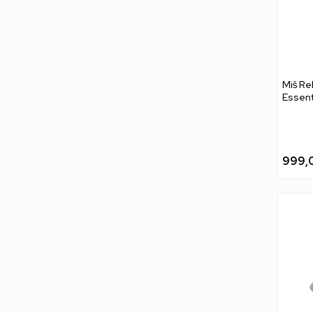
Miš Re
Essent
999,