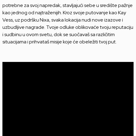
potrebne za svoj napredak, stavljajući sebe u središte pažnje
kao jednog od najtraženijih. Kroz svoje putovanje kao Kay
Vess, uz podršku Nixa, svaka lokacija nudi nove izazove i
uzbudljive nagrade. Tvoje odluke oblikovaće tvoju reputaciju
i sudbinu u ovom svetu, dok se suočavaš sa različitim
situacijama i prihvataš misije koje će obeležiti tvoj put.