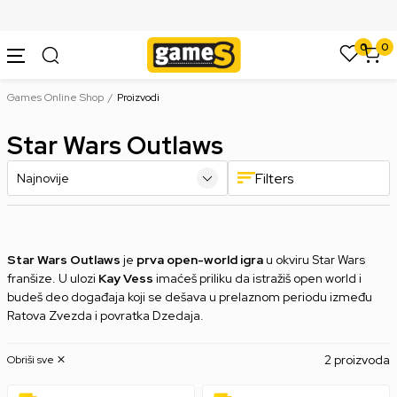
SIGURNO PLAĆANJE PLATNIM KARTICAMA
0
0
Games Online Shop
Proizvodi
Star Wars Outlaws
Filters
Star Wars Outlaws
je
prva open-world igra
u okviru Star Wars
franšize. U ulozi
Kay Vess
imaćeš priliku da istražiš open world i
budeš deo događaja koji se dešava u prelaznom periodu između
Ratova Zvezda i povratka Dzedaja.
2 proizvoda
Obriši sve