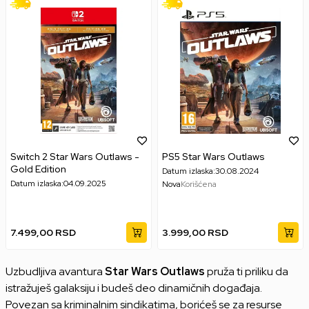
Switch 2 Star Wars Outlaws -
PS5 Star Wars Outlaws
Gold Edition
Datum izlaska:
30.08.2024
Datum izlaska:
04.09.2025
Nova
Korišćena
7.499,00
RSD
3.999,00
RSD
Uzbudljiva avantura
Star Wars Outlaws
pruža ti priliku da
istražuješ galaksiju i budeš deo dinamičnih događaja.
Povezan sa kriminalnim sindikatima, borićeš se za resurse