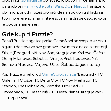
prodaji su i
3D slagalice
po izuzezno povoljnim cenama. Bilo
da si ljubitelj
Harry Potter
,
Star Wars
,
DC
ili
Naruto
franšize, u
obimnoj ponudi možeš pronaći idealan poklon u skladu sa
tvojim preferencijama ili interesovanjima drage osobe, kojoj
je poklon i namenjen.
Gde kupiti Puzzle?
Poruči Puzzle slagalice preko GameS online shop-a uz brzu i
sigurnu dostavu za sve gradove i sva mesta na celoj teritoriji
Srbije (Beograd, Niš, Novi Sad, Kragujevac, Kraljevo, Čačak,
Gornji Milanovac, Subotica, Vranje, Pirot, Leskovac, Niš,
Sremska Mitrovica, Valjevo, Užice, Šabac, Jagodina, itd).
Kupi Puzzle u nekoj od
GameS prodavnica
(Beograd - TC
Galerija, TC Ušće, TC Delta City, TC Novi Merkator, TC
Stadion, Knez Mihajlova, Sremska, Novi Sad - TC
Promenada, TC Bazar, Niš - TC Delta Planet, Kragujevac -
TC Big - Plaza).