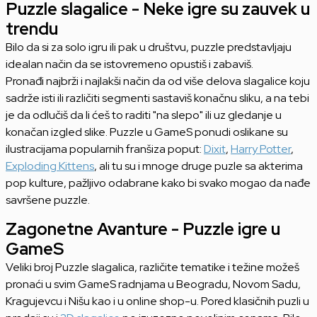
Puzzle slagalice - Neke igre su zauvek u
trendu
Bilo da si za solo igru ili pak u društvu, puzzle predstavljaju
idealan način da se istovremeno opustiš i zabaviš.
Pronađi najbrži i najlakši način da od više delova slagalice koju
sadrže isti ili različiti segmenti sastaviš konačnu sliku, a na tebi
je da odlučiš da li ćeš to raditi "na slepo" ili uz gledanje u
konačan izgled slike. Puzzle u GameS ponudi oslikane su
ilustracijama popularnih franšiza poput:
Dixit
,
Harry Potter
,
Exploding Kittens
, ali tu su i mnoge druge puzle sa akterima
pop kulture, pažljivo odabrane kako bi svako mogao da nađe
savršene puzzle.
Zagonetne Avanture - Puzzle igre u
GameS
Veliki broj Puzzle slagalica, različite tematike i težine možeš
pronaći u svim GameS radnjama u Beogradu, Novom Sadu,
Kragujevcu i Nišu kao i u online shop-u. Pored klasičnih puzli u