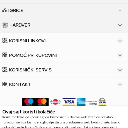
IGRICE
HARDVER
KORISNI LINKOVI
POMOĆ PRI KUPOVINI
KORISNIČKI SERVIS
KONTAKT
Ovaj sajt koristi kolačiće
Koristimo kolačiće (cookies) da bismo učinili da ova web stranica pravilno
funkcioniše i da bismo mogli dalje da unapređujemo web lokaciju kako bismo
Trudimo se da budemo što precizniji u opisu proizvoda, prikazu slika i
poboljšali vaše korisničko iskustvo, personalizovali sadržaj i oglase, omogućili