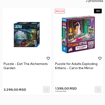
2 proizvoda
36
%
Puzzle - Exit The Alchemists
Puzzle for Adults Exploding
Garden
Kittens - Cat in the Mirror
1.399,00
RSD
3.299,00
RSD
2.199,00
RSD