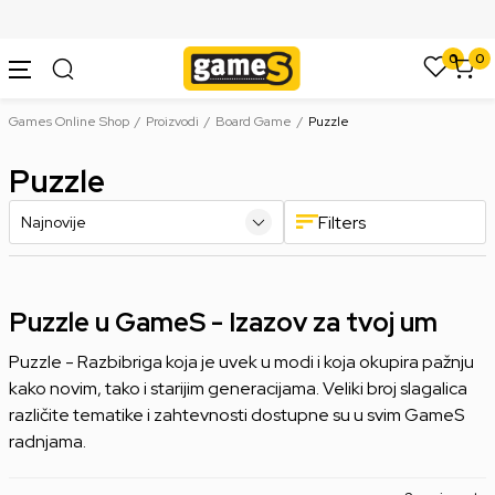
SIGURNO PLAĆANJE PLATNIM KARTICAMA
0
0
Games Online Shop
Proizvodi
Board Game
Puzzle
Puzzle
Filters
Puzzle u GameS - Izazov za tvoj um
Puzzle - Razbibriga koja je uvek u modi i koja okupira pažnju
kako novim, tako i starijim generacijama. Veliki broj slagalica
različite tematike i zahtevnosti dostupne su u svim GameS
radnjama.