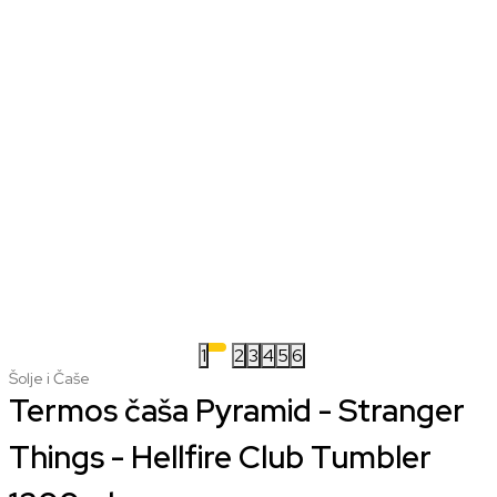
1
2
3
4
5
6
Šolje i Čaše
Termos čaša Pyramid - Stranger
Things - Hellfire Club Tumbler