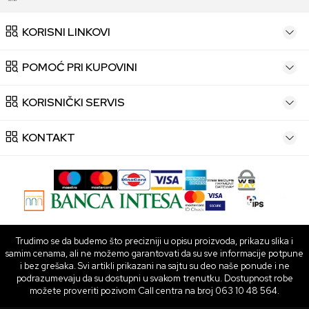
KORISNI LINKOVI
POMOĆ PRI KUPOVINI
KORISNIČKI SERVIS
KONTAKT
Trudimo se da budemo što precizniji u opisu proizvoda, prikazu slika i
samim cenama, ali ne možemo garantovati da su sve informacije potpune
i bez grešaka. Svi artikli prikazani na sajtu su deo naše ponude i ne
podrazumevaju da su dostupni u svakom trenutku. Dostupnost robe
možete proveriti pozivom Call centra na broj 063 10 48 564.