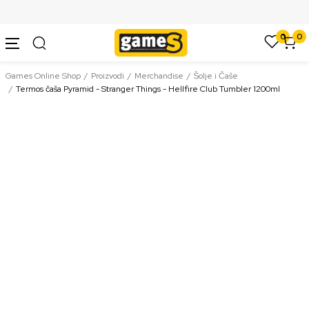
SIGURNO PLAĆANJE PLATNIM KARTICAMA
0
0
Games Online Shop
Proizvodi
Merchandise
Šolje i Čaše
Termos čaša Pyramid - Stranger Things - Hellfire Club Tumbler 1200ml