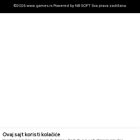
©2026
www.games.rs
Powered by
NB SOFT
Sva prava zadržana.
Ovaj sajt koristi kolačiće