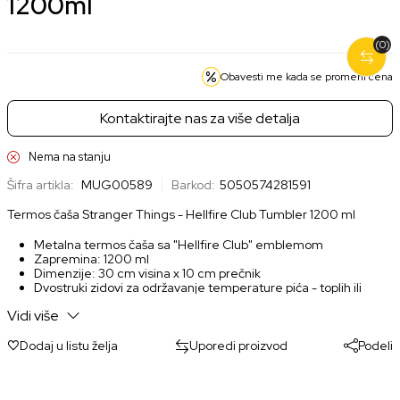
1200ml
(0)
Obavesti me kada se promeni cena
Kontaktirajte nas za više detalja
Nema na stanju
Šifra artikla:
MUG00589
Barkod:
5050574281591
Termos čaša Stranger Things - Hellfire Club Tumbler 1200 ml
Metalna termos čaša sa "Hellfire Club" emblemom
Zapremina: 1200 ml
Dimenzije: 30 cm visina x 10 cm prečnik
Dvostruki zidovi za održavanje temperature pića - toplih ili
hladnih
Vidi više
Sigurnosni poklopac sa funkcijom protiv curenja
Dodaj u listu želja
Uporedi proizvod
Podeli