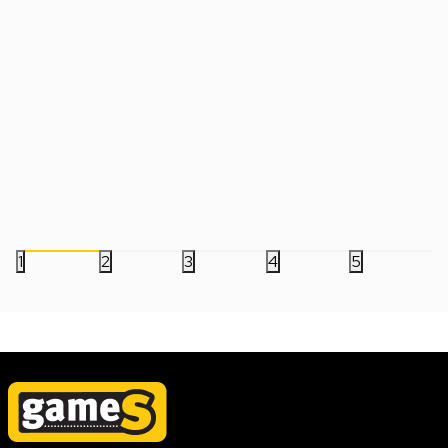
Boca Pyramid - Lotso - Strawberry
Travel Mug AbyStyle 
Paradise - Plastic Bottle
Gizmo Pop Corn
999,00
RSD
899,00
RSD
1.799,00
RSD
1
2
3
4
5