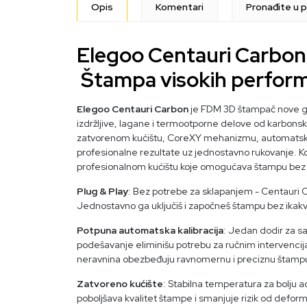
Opis
Komentari
Pronađite u p
Elegoo Centauri Carbon
Štampa visokih perform
Elegoo Centauri Carbon
je FDM 3D štampač nove gen
izdržljive, lagane i termootporne delove od karbonsk
zatvorenom kućištu, CoreXY mehanizmu, automatskoj k
profesionalne rezultate uz jednostavno rukovanje. 
profesionalnom kućištu koje omogućava štampu bez
Plug & Play
: Bez potrebe za sklapanjem - Centauri Car
Jednostavno ga uključiš i započneš štampu bez ikak
Potpuna automatska kalibracija
: Jedan dodir za sa
podešavanje eliminišu potrebu za ručnim intervencija
neravnina obezbeđuju ravnomernu i preciznu štamp
Zatvoreno kućište
: Stabilna temperatura za bolju 
poboljšava kvalitet štampe i smanjuje rizik od deform