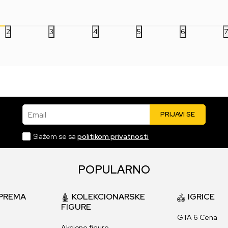
1.599,00
RSD
1.599,00
RSD
1.
2
3
4
5
6
Email
PRIJAVI SE
Slažem se sa
politikom privatnosti
POPULARNO
PREMA
KOLEKCIONARSKE
IGRICE
FIGURE
GTA 6 Cena
Akcione figure