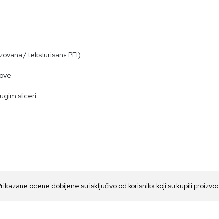
zovana / teksturisana PEI)
sove
ugim sliceri
Prikazane ocene dobijene su isključivo od korisnika koji su kupili proizvo