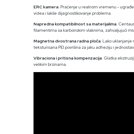
ERC kamera
: Praćenje u realnom vremenu - ugra
videa i lakše dijagnostikovanje problema.
Napredna kompatibilnost sa materijalima
: Centau
filamentima sa karbonskim vlaknima, zahvaljujući ml
Magnetna dvostrana radna ploča
: Lako uklanjanj
teksturisana PEI površina za jaku adheziju i jednost
Vibraciona i pritisna kompenzacija
: Glatka ekstruzi
velikim brzinama.