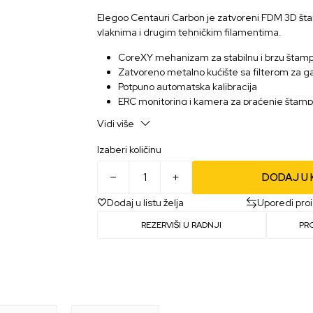
Elegoo Centauri Carbon je zatvoreni FDM 3D št
vlaknima i drugim tehničkim filamentima.
CoreXY mehanizam za stabilnu i brzu štam
Zatvoreno metalno kućište sa filterom za 
Potpuno automatska kalibracija
ERC monitoring i kamera za praćenje štam
Vibration Compensation i Pressure Advanc
Vidi više
Plug & Play dizajn
Izaberi količinu
DODAJ U
Dodaj u listu želja
Uporedi pro
REZERVIŠI U RADNJI
PR