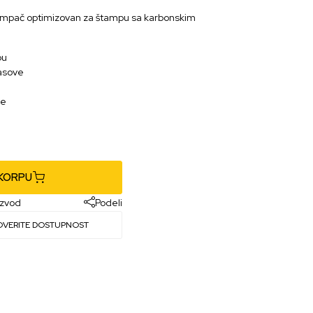
ampač optimizovan za štampu sa karbonskim
pu
gasove
pe
e
 KORPU
izvod
Podeli
OVERITE DOSTUPNOST