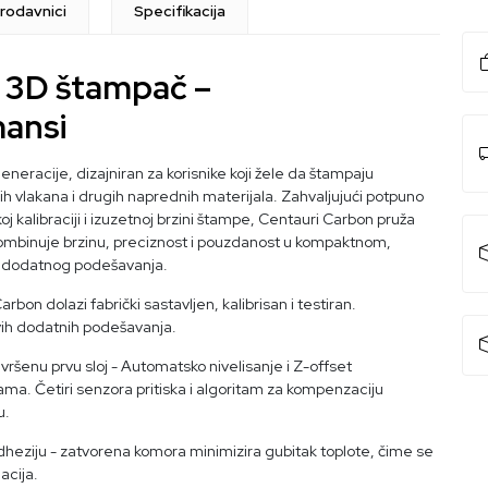
rodavnici
Specifikacija
 3D štampač –
ansi
eracije, dizajniran za korisnike koji žele da štampaju
ih vlakana i drugih naprednih materijala. Zahvaljujući potpuno
alibraciji i izuzetnoj brzini štampe, Centauri Carbon pruža
Kombinuje brzinu, preciznost i pouzdanost u kompaktnom,
 dodatnog podešavanja.
bon dolazi fabrički sastavljen, kalibrisan i testiran.
vih dodatnih podešavanja.
vršenu prvu sloj - Automatsko nivelisanje i Z-offset
ma. Četiri senzora pritiska i algoritam za kompenzaciju
u.
adheziju - zatvorena komora minimizira gubitak toplote, čime se
acija.