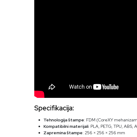
Specifikacija:
Tehnologija štampe
: FDM (CoreXY mehaniza
Kompatibilni materijali
: PLA, PETG, TPU, ABS,
Zapremina štampe
: 256 × 256 × 256 mm