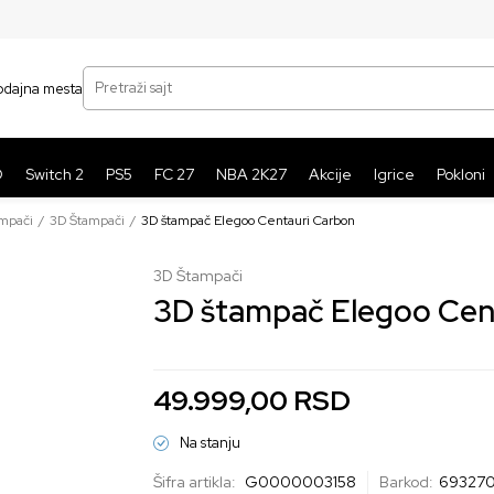
SIGURNO PLAĆANJE PLATNIM KARTICAMA
BE
Pretraži sajt
odajna mesta
O
Switch 2
PS5
FC 27
NBA 2K27
Akcije
Igrice
Pokloni
mpači
3D Štampači
3D štampač Elegoo Centauri Carbon
3D Štampači
3D štampač Elegoo Cen
49.999,00
RSD
Na stanju
Šifra artikla:
G0000003158
Barkod:
69327