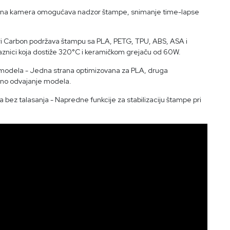
đena kamera omogućava nadzor štampe, snimanje time-lapse
ri Carbon podržava štampu sa PLA, PETG, TPU, ABS, ASA i
aznici koja dostiže 320°C i keramičkom grejaču od 60W.
e modela - Jedna strana optimizovana za PLA, druga
avno odvajanje modela.
ja bez talasanja - Napredne funkcije za stabilizaciju štampe pri