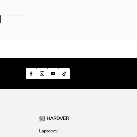
599,00
RSD
1.699,00
RSD
7
HARDVER
Laptopovi