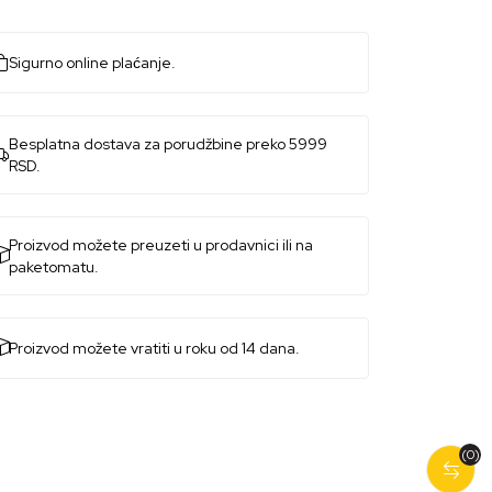
Sigurno online plaćanje.
Besplatna dostava za porudžbine preko 5999
RSD.
Proizvod možete preuzeti u prodavnici ili na
paketomatu.
Proizvod možete vratiti u roku od 14 dana.
(0)