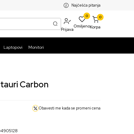
SPLATNA ISPORUKA PAKETA PREKO 5999 RSD
ST
Najčešća pitanja
0
0
Omiljeno
Korpa
Prijava
Laptopovi
Monitori
tauri Carbon
Obavesti me kada se promeni cena
04905128