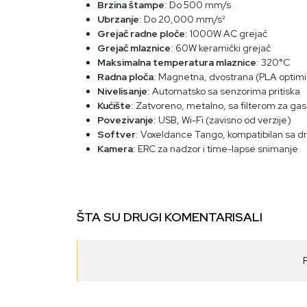
Brzina štampe
: Do 500 mm/s
Ubrzanje
: Do 20,000 mm/s²
Grejač radne ploče
: 1000W AC grejač
Grejač mlaznice
: 60W keramički grejač
Maksimalna temperatura mlaznice
: 320°C
Radna ploča
: Magnetna, dvostrana (PLA optimi
Nivelisanje
: Automatsko sa senzorima pritiska
Kućište
: Zatvoreno, metalno, sa filterom za ga
Povezivanje
: USB, Wi-Fi (zavisno od verzije)
Softver
: Voxeldance Tango, kompatibilan sa dr
Kamera
: ERC za nadzor i time-lapse snimanje
ŠTA SU DRUGI KOMENTARISALI