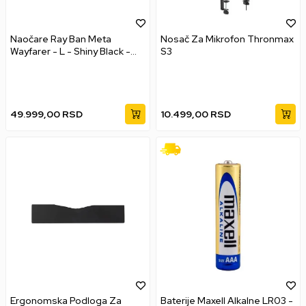
Naočare Ray Ban Meta
Nosač Za Mikrofon Thronmax
Wayfarer - L - Shiny Black -
S3
Green
49.999,00
RSD
10.499,00
RSD
Ergonomska Podloga Za
Baterije Maxell Alkalne LR03 -