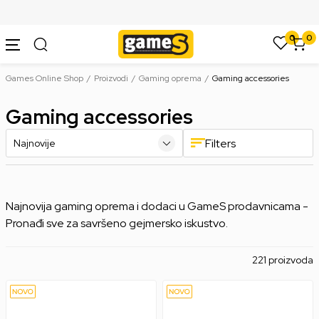
SIGURNO PLAĆANJE PLATNIM KARTICAMA
0
0
Games Online Shop
Proizvodi
Gaming oprema
Gaming accessories
Gaming accessories
Filters
Najnovija gaming oprema i dodaci u GameS prodavnicama -
Pronađi sve za savršeno gejmersko iskustvo.
221 proizvoda