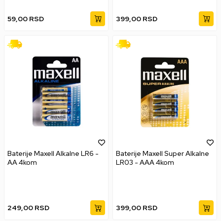
59,00
RSD
399,00
RSD
Baterije Maxell Alkalne LR6 -
Baterije Maxell Super Alkalne
AA 4kom
LR03 - AAA 4kom
249,00
RSD
399,00
RSD