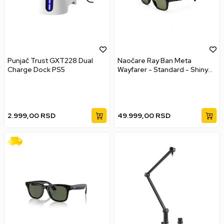
Punjač Trust GXT228 Dual
Naočare Ray Ban Meta
Charge Dock PS5
Wayfarer - Standard - Shiny
Black - Green
2.999,00
RSD
49.999,00
RSD