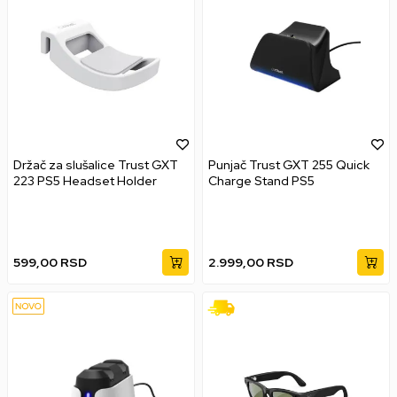
Držač za slušalice Trust GXT
Punjač Trust GXT 255 Quick
223 PS5 Headset Holder
Charge Stand PS5
599,00
RSD
2.999,00
RSD