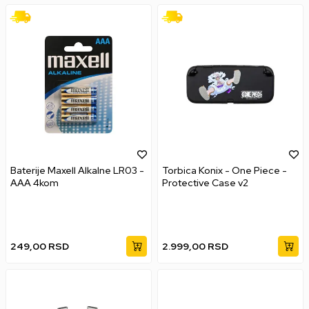
Baterije Maxell Alkalne LR03 -
Torbica Konix - One Piece -
AAA 4kom
Protective Case v2
249,00
RSD
2.999,00
RSD