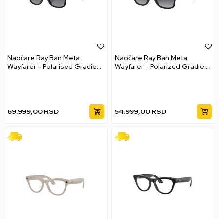
Naočare Ray Ban Meta
Naočare Ray Ban Meta
Wayfarer - Polarised Gradient
Wayfarer - Polarized Gradient
- Grey
Graphite - Matte Black
69.999,00
RSD
54.999,00
RSD