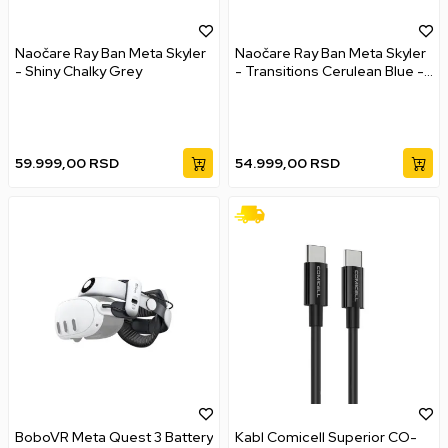
Naočare Ray Ban Meta Skyler
Naočare Ray Ban Meta Skyler
- Shiny Chalky Grey
- Transitions Cerulean Blue -
Shiny Black
59.999,00
RSD
54.999,00
RSD
BoboVR Meta Quest 3 Battery
Kabl Comicell Superior CO-