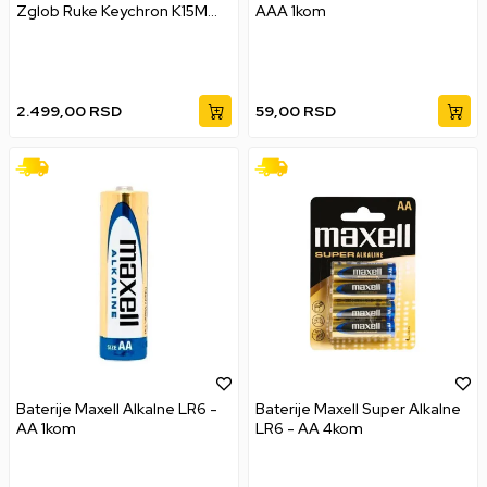
Zglob Ruke Keychron K15M
AAA 1kom
PR63
2.499,00
RSD
59,00
RSD
Baterije Maxell Alkalne LR6 -
Baterije Maxell Super Alkalne
AA 1kom
LR6 - AA 4kom