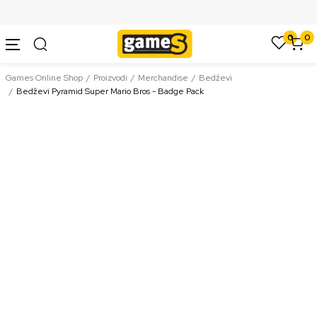
SIGURNO PLAĆANJE PLATNIM KARTICAMA
0
0
Games Online Shop
Proizvodi
Merchandise
Bedževi
Bedževi Pyramid Super Mario Bros - Badge Pack