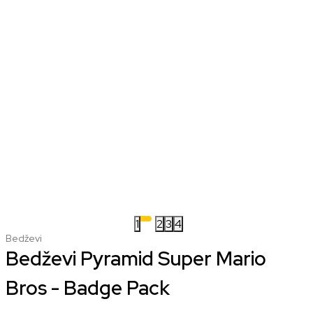
1
2
3
4
Bedževi
Bedževi Pyramid Super Mario
Bros - Badge Pack