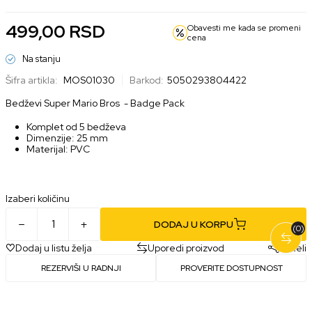
499,00
RSD
Obavesti me kada se promeni
cena
Na stanju
Šifra artikla:
MOS01030
Barkod:
5050293804422
Bedževi Super Mario Bros - Badge Pack
Komplet od 5 bedževa
Dimenzije: 25 mm
Materijal: PVC
Izaberi količinu
DODAJ U KORPU
(0)
Dodaj u listu želja
Uporedi proizvod
Podeli
REZERVIŠI U RADNJI
PROVERITE DOSTUPNOST