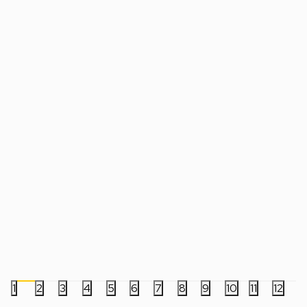
Bedževi Pyramid KPop Demon Hunters
Bedževi AbyStyle - J
- Badge Pack
Yuji,Megumi And Nob
499,00
RSD
699,00
RSD
1
2
3
4
5
6
7
8
9
10
11
12