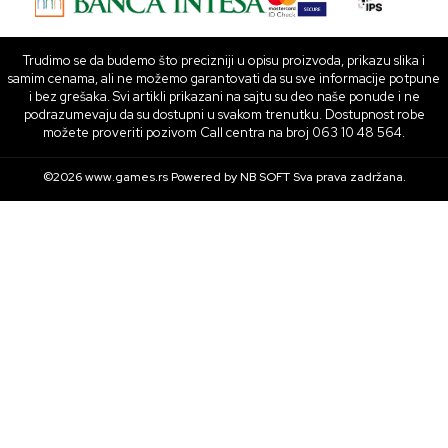
Trudimo se da budemo što precizniji u opisu proizvoda, prikazu slika i
samim cenama, ali ne možemo garantovati da su sve informacije potpune
i bez grešaka. Svi artikli prikazani na sajtu su deo naše ponude i ne
podrazumevaju da su dostupni u svakom trenutku. Dostupnost robe
možete proveriti pozivom Call centra na broj 063 10 48 564.
©2026
www.games.rs
Powered by
NB SOFT
Sva prava zadržana.