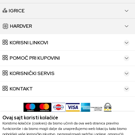
IGRICE
HARDVER
KORISNI LINKOVI
POMOĆ PRI KUPOVINI
KORISNIČKI SERVIS
KONTAKT
Ovaj sajt koristi kolačiće
Koristimo kolačiće (cookies) da bismo učinili da ova web stranica pravilno
funkcioniše i da bismo mogli dalje da unapređujemo web lokaciju kako bismo
Trudimo se da budemo što precizniji u opisu proizvoda, prikazu slika i
poboljšali vaše korisničko iskustvo, personalizovali sadržaj i oglase, omogućili