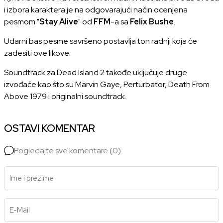
i izbora karaktera je na odgovarajući način ocenjena
pesmom "
Stay Alive
" od
FFM
-a sa
Felix Bushe
.
Udarni bas pesme savršeno postavlja ton radnji koja će
zadesiti ove likove.
Soundtrack za Dead Island 2 takođe uključuje druge
izvođače kao što su Marvin Gaye, Perturbator, Death From
Above 1979 i originalni soundtrack.
OSTAVI KOMENTAR
Pogledajte sve komentare (0)
Ime i prezime
E-Mail