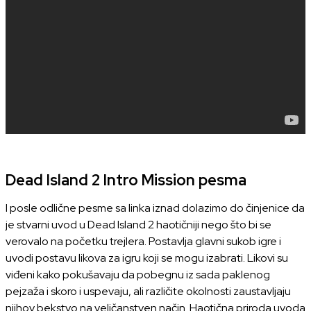
Dead Island 2 Intro Mission pesma
I posle odlične pesme sa linka iznad dolazimo do činjenice da
je stvarni uvod u Dead Island 2 haotičniji nego što bi se
verovalo na početku trejlera. Postavlja glavni sukob igre i
uvodi postavu likova za igru koji se mogu izabrati. Likovi su
viđeni kako pokušavaju da pobegnu iz sada paklenog
pejzaža i skoro i uspevaju, ali različite okolnosti zaustavljaju
njihov bekstvo na veličanstven način. Haotična priroda uvoda