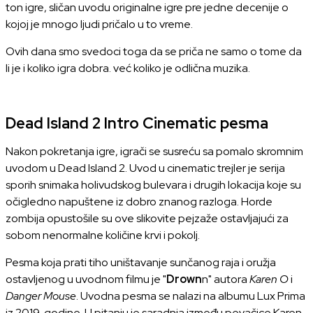
ton igre, sličan uvodu originalne igre pre jedne decenije o
kojoj je mnogo ljudi pričalo u to vreme.
Ovih dana smo svedoci toga da se priča ne samo o tome da
li je i koliko igra dobra. već koliko je odlična muzika.
Dead Island 2 Intro Cinematic pesma
Nakon pokretanja igre, igrači se susreću sa pomalo skromnim
uvodom u Dead Island 2. Uvod u cinematic trejler je serija
sporih snimaka holivudskog bulevara i drugih lokacija koje su
očigledno napuštene iz dobro znanog razloga. Horde
zombija opustošile su ove slikovite pejzaže ostavljajući za
sobom nenormalne količine krvi i pokolj.
Pesma koja prati tiho uništavanje sunčanog raja i oružja
ostavljenog u uvodnom filmu je "
Drown
n" autora
Karen O
i
Danger Mouse
. Uvodna pesma se nalazi na albumu Lux Prima
iz 2019. godine. U pitanju je saradnja između pevačice Karen