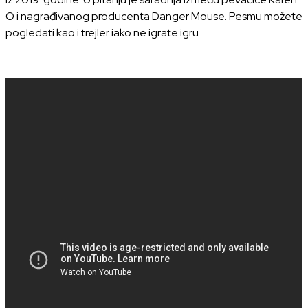
O i nagrađivanog producenta Danger Mouse. Pesmu možete
pogledati kao i trejler iako ne igrate igru.