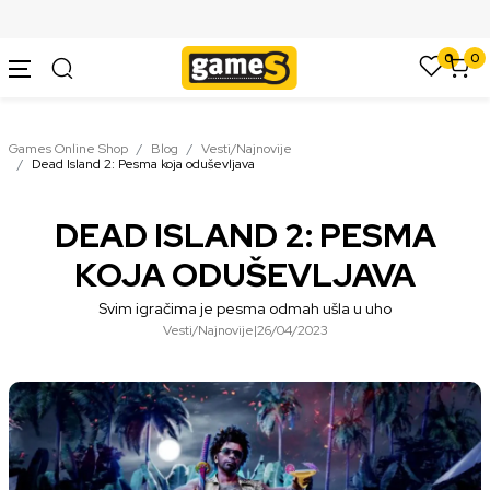
SIGURNO PLAĆANJE PLATNIM KARTICAMA
0
0
Games Online Shop
Blog
Vesti/Najnovije
Dead Island 2: Pesma koja oduševljava
DEAD ISLAND 2: PESMA
KOJA ODUŠEVLJAVA
Svim igračima je pesma odmah ušla u uho
Vesti/Najnovije
|
26/04/2023