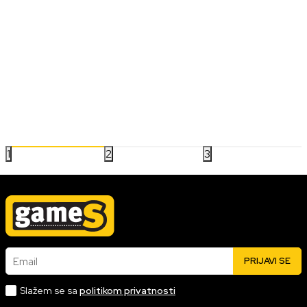
VESTI/NAJNOVIJE
NAJBOLJE PUCAČINE u 2024. godini
2024.godina je donela sjajne naslove u svetu pucačina, od
taktičkih igara za timsku saradnju do brzih i intenzivnih solo
avantura. Na ovoj listi izdvajamo najbolje igre u žanru koje su
privukle pažnju igrača i kritičara, zahvaljujući kvalitetnom
22.01.2025
Pročitaj više
gejmpleju i inovativnim pristupima.
1
2
3
Email
PRIJAVI SE
Slažem se sa
politikom privatnosti