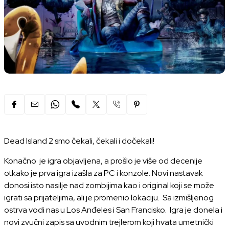
Dead Island 2 smo čekali, čekali i dočekali!
Konačno je igra objavljena, a prošlo je više od decenije
otkako je prva igra izašla za PC i konzole. Novi nastavak
donosi isto nasilje nad zombijima kao i original koji se može
igrati sa prijateljima, ali je promenio lokaciju. Sa izmišljenog
ostrva vodi nas u Los Anđeles i San Francisko. Igra je donela i
novi zvučni zapis sa uvodnim trejlerom koji hvata umetnički