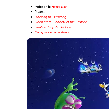
Pobednik:
Astro Bot
Balatro
Black Myth - Wukong
Elden Ring - Shadow of the Erdtree
Final Fantasy VII - Rebirth
Metaphor - ReFantazio