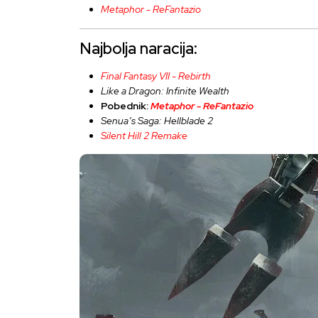
Metaphor - ReFantazio
Najbolja naracija:
Final Fantasy VII - Rebirth
Like a Dragon: Infinite Wealth
Pobednik:
Metaphor - ReFantazio
Senua’s Saga: Hellblade 2
Silent Hill 2 Remake