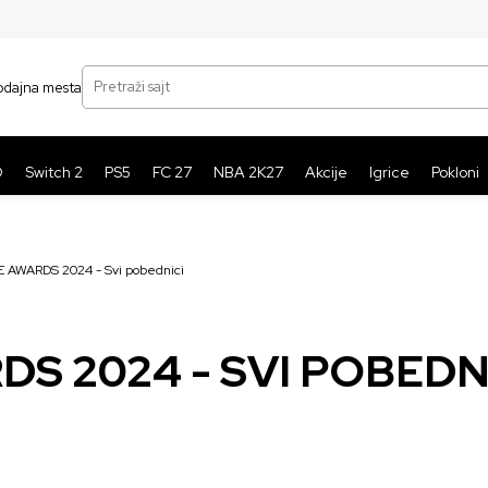
SIGURNO PLAĆANJE PLATNIM KARTICAMA
BE
Pretraži sajt
odajna mesta
O
Switch 2
PS5
FC 27
NBA 2K27
Akcije
Igrice
Pokloni
 AWARDS 2024 - Svi pobednici
S 2024 - SVI POBEDN