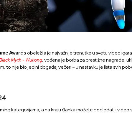
ame Awards
obeležila je najvažnije trenutke u svetu video igara
Black Myth - Wukong
, vođena je borba za prestižne nagrade, uklju
, to nije bio jedini događaj večeri – u nastavku je lista svih pobe
24
aming kategorijama, a na kraju članka možete pogledati i video 