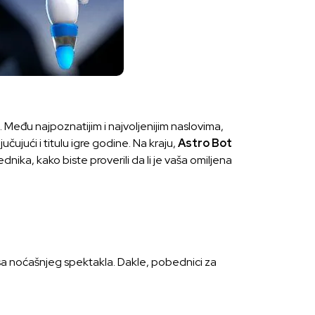
. Među najpoznatijim i najvoljenijim naslovima,
čujući i titulu igre godine. Na kraju,
Astro Bot
dnika, kako biste proverili da li je vaša omiljena
sa noćašnjeg spektakla. Dakle, pobednici za