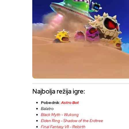
Najbolja režija igre:
Pobednik:
Astro Bot
Balatro
Black Myth - Wukong
Elden Ring - Shadow of the Erdtree
Final Fantasy VII - Rebirth