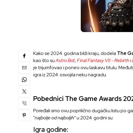
Kako se 2024. godina bliži kraju, dodela
The G
kao što su
Astro Bot
,
Final Fantasy VII - Rebirth
i
je trijumfovao i poneo ovu laskavu titulu. Međutim
igra iz 2024. osvojila neku nagradu.
Pobednici The Game Awards 20
Poređali smo ovu poprilično dugačku listu po g
"
najbolje od najboljih
" u 2024. godini su:
Igra godine: