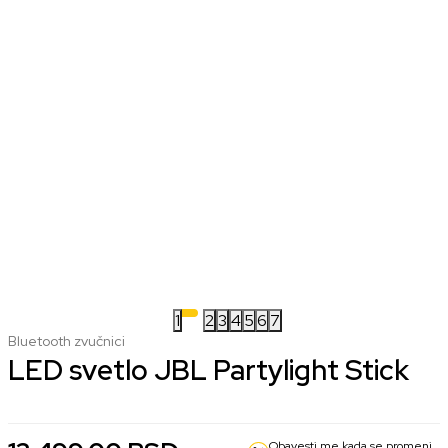
1
2
3
4
5
6
7
Bluetooth zvučnici
LED svetlo JBL Partylight Stick
Obavesti me kada se promeni