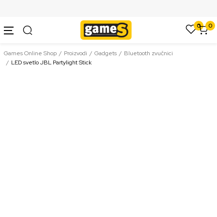
SIGURNO PLAĆANJE PLATNIM KARTICAMA
0
0
Games Online Shop
Proizvodi
Gadgets
Bluetooth zvučnici
LED svetlo JBL Partylight Stick