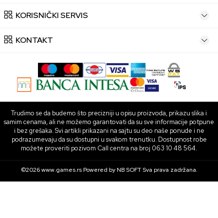
KORISNIČKI SERVIS
KONTAKT
Trudimo se da budemo što precizniji u opisu proizvoda, prikazu slika i
samim cenama, ali ne možemo garantovati da su sve informacije potpune
i bez grešaka. Svi artikli prikazani na sajtu su deo naše ponude i ne
podrazumevaju da su dostupni u svakom trenutku. Dostupnost robe
možete proveriti pozivom Call centra na broj 063 10 48 564.
©2026
www.games.rs
Powered by
NB SOFT
Sva prava zadržana.