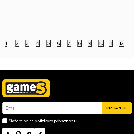
1.999,00
RSD
2.999,00
RSD
3.999,00
RSD
1
2
3
4
5
6
7
8
9
10
11
12
Email
PRIJAVI SE
Slažem se sa
politikom privatnosti