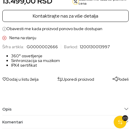
13.499,00
RSD
cena
Kontaktirajte nas za više detalja
Obavesti me kada proizvod ponovo bude dostupan
Nema na stanju
Šifra artikla:
G0000002666
Barkod:
1200130013997
360° osvetljenje
Sinhronizacija sa muzikom
IPX4 sertifikat
Dodaj u listu želja
Uporedi proizvod
Podeli
Opis
(0)
Komentari