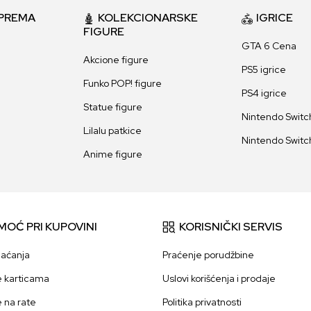
PREMA
KOLEKCIONARSKE
IGRICE
FIGURE
GTA 6 Cena
Akcione figure
PS5 igrice
Funko POP! figure
PS4 igrice
Statue figure
Nintendo Switch
Lilalu patkice
Nintendo Switch
Anime figure
MOĆ PRI KUPOVINI
KORISNIČKI SERVIS
laćanja
Praćenje porudžbine
e karticama
Uslovi korišćenja i prodaje
e na rate
Politika privatnosti