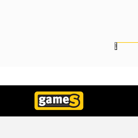
Bounty Adventures
3.999,00
RSD
1.799,00
RSD
4.999,00
RSD
1