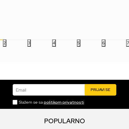
Hunters - Card Game
- T
1.399,00
RSD
1.799,00
RSD
7.
2
3
4
5
6
Email
PRIJAVI SE
Slažem se sa
politikom privatnosti
POPULARNO