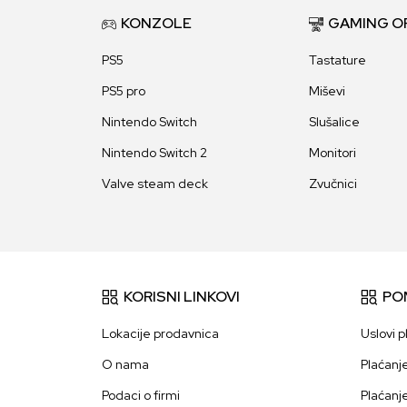
KONZOLE
GAMING O
PS5
Tastature
PS5 pro
Miševi
Nintendo Switch
Slušalice
Nintendo Switch 2
Monitori
Valve steam deck
Zvučnici
KORISNI LINKOVI
PO
Lokacije prodavnica
Uslovi p
O nama
Plaćanj
Podaci o firmi
Plaćanj