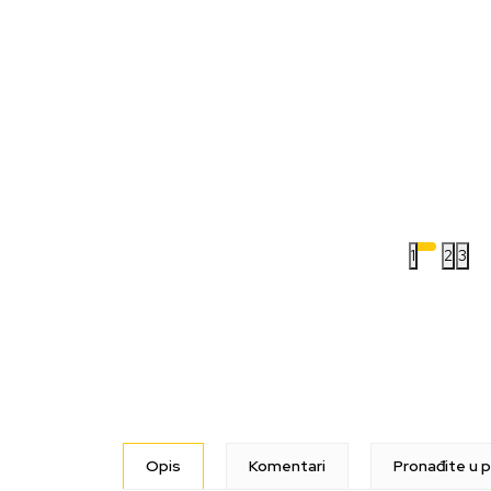
1
2
3
Opis
Komentari
Pronađite u p