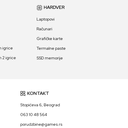
HARDVER
Laptopovi
Računari
Grafičke karte
 igrice
Termalne paste
 2 igrice
SSD memorije
KONTAKT
Stopićeva 6, Beograd
063 10 48 564
porudzbine@games.rs