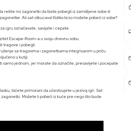
rešite niz zagonetki da biste pobegli iz zamišljene sobe ili
agonetke. Ali sat otkucava! Koliko brzo možete pobeći iz sobe?
za igru označavate, savijate i cepate.
enzitet Escape-Room-a u svoju dnevnu sobu.
li tragove i pobegli.
uženje sa tragovima i zagonetkama integrisanim u priču.
ljučeno u kutiji.
i samo jednom, jer morate da označite, presavijete i pocepate
asku, bićete primorani da učestvujete u jezivoj igri. Sat
zagonetki. Možete li pobeći iz kuće pre nego što bude