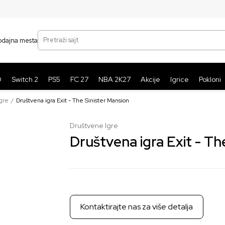
SIGURNO PLAĆANJE PLATNIM KARTICAMA
BE
Pretraži sajt
odajna mesta
O
Switch 2
PS5
FC 27
NBA 2K27
Akcije
Igrice
Pokloni
gre
Društvena igra Exit - The Sinister Mansion
Društvene Igre
Društvena igra Exit - Th
Kontaktirajte nas za više detalja