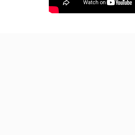
Društvena igra Flip 7
Društvena igra LEGO
(ENG)
Ninjago - Destiny's