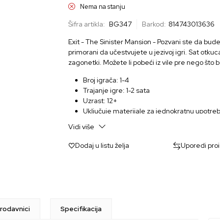
Nema na stanju
Šifra artikla:
BG347
Barkod:
814743013636
Exit - The Sinister Mansion - Pozvani ste da budet
primorani da učestvujete u jezivoj igri. Sat otk
zagonetki. Možete li pobeći iz vile pre nego što
Broj igrača: 1-4
Trajanje igre: 1-2 sata
Uzrast: 12+
Uključuje materijale za jednokratnu upotre
Ova igra se može igrati samo jednom, jer ma
Vidi više
Dodaj u listu želja
Uporedi pro
rodavnici
Specifikacija