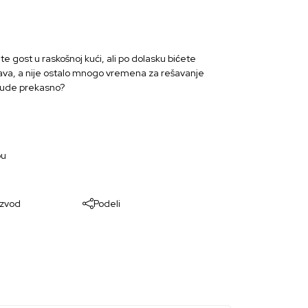
e gost u raskošnoj kući, ali po dolasku bićete
ucava, a nije ostalo mnogo vremena za rešavanje
 bude prekasno?
bu
terijale za igru označavate, savijate i cepate
izvod
Podeli