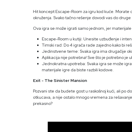
Hit koncept Escape-Room za igru kod kuće. Morate da 
okruženja. Svako tačno rešenje dovodi vas do druge z
Ova igra se može igrati samo jednom, jer materijale 
Escape-Room u kutiji: Unesite uzbuđenje i int
Timski rad: Do 4 igrača rade zajedno kako bi reši
Jedinstvene teme: Svaka igra ima drugačije okr
Aplikacija nije potrebna! Sve što je potrebno je uk
Jednokratna upotreba: Svaka igra se može igrat
materijale igre da biste razbili kodove.
Exit - The Sinister Mansion
Pozvani ste da budete gost u raskošnoj kući, ali po dol
otkucava, a nije ostalo mnogo vremena za rešavanje 
prekasno?