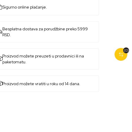
Sigurno online plaćanje.
Besplatna dostava za porudžbine preko 5999
RSD.
(0)
Proizvod možete preuzeti u prodavnici ili na
paketomatu.
Proizvod možete vratiti u roku od 14 dana.