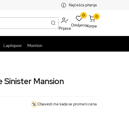
SPLATNA ISPORUKA PAKETA PREKO 5999 RSD
ST
Najčešća pitanja
0
0
Omiljeno
Korpa
Prijava
Laptopovi
Monitori
e Sinister Mansion
Obavesti me kada se promeni cena