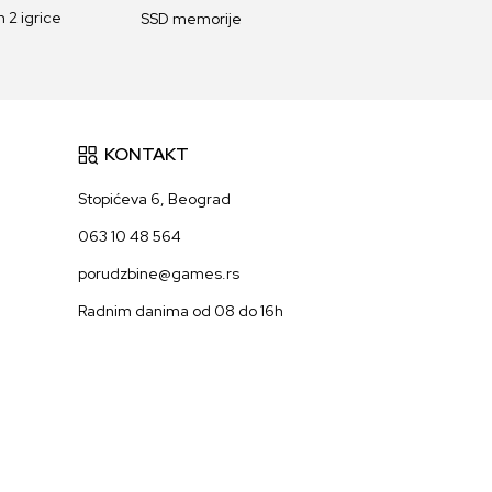
 2 igrice
SSD memorije
KONTAKT
Stopićeva 6, Beograd
063 10 48 564
porudzbine@games.rs
Radnim danima od 08 do 16h