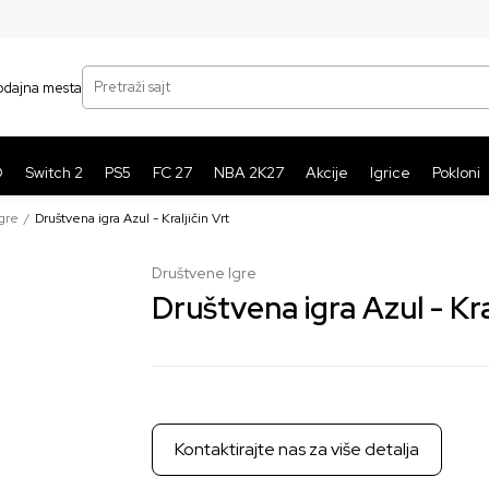
SIGURNO PLAĆANJE PLATNIM KARTICAMA
BE
Pretraži sajt
odajna mesta
O
Switch 2
PS5
FC 27
NBA 2K27
Akcije
Igrice
Pokloni
gre
Društvena igra Azul - Kraljičin Vrt
Društvene Igre
Društvena igra Azul - Kra
Kontaktirajte nas za više detalja