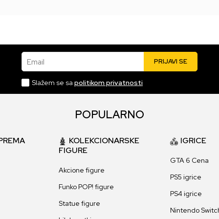
Email
PRIJAVI SE
Slažem se sa
politikom privatnosti
POPULARNO
PREMA
KOLEKCIONARSKE
IGRICE
FIGURE
GTA 6 Cena
Akcione figure
PS5 igrice
Funko POP! figure
PS4 igrice
Statue figure
Nintendo Switch