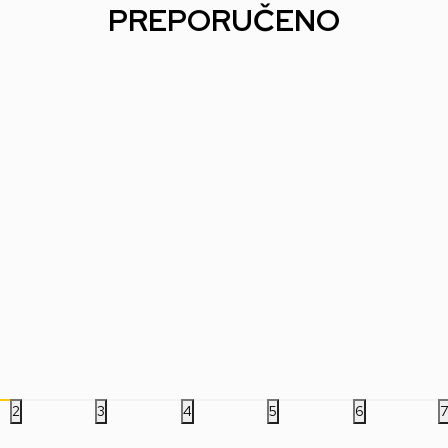
PREPORUČENO
20
%
Društvena igra Mattel
Društvena igra Princeza
Dru
UNO - K-Pop Demon
Buntovnica
Unm
Hunters - Card Game
- T
1.399,00
RSD
1.799,00
RSD
7.
2
3
4
5
6