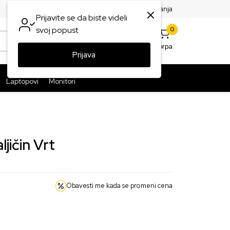
SPLATNA ISPORUKA PAKETA PREKO 5999 RSD
ST
Najčešća pitanja
Prijavite se da biste videli
0
svoj popust
0
Omiljeno
Korpa
Prijava
Prijava
Laptopovi
Monitori
ljičin Vrt
Obavesti me kada se promeni cena