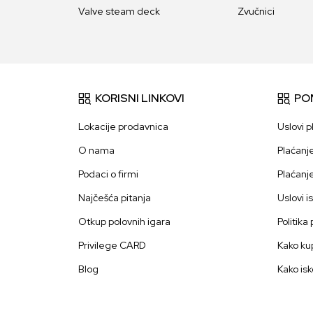
Valve steam deck
Zvučnici
KORISNI LINKOVI
PO
Lokacije prodavnica
Uslovi p
O nama
Plaćanj
Podaci o firmi
Plaćanj
Najčešća pitanja
Uslovi i
Otkup polovnih igara
Politika
Privilege CARD
Kako kup
Blog
Kako isk