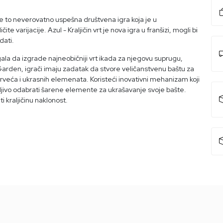
 je to neverovatno uspešna društvena igra koja je u
varijacije. Azul - Kraljičin vrt je nova igra u franšizi, mogli bi
dati.
gala da izgrade najneobičniji vrt ikada za njegovu suprugu,
 Garden, igrači imaju zadatak da stvore veličanstvenu baštu za
rveća i ukrasnih elemenata. Koristeći inovativni mehanizam koji
pažljivo odabrati šarene elemente za ukrašavanje svoje bašte.
ti kraljičinu naklonost.