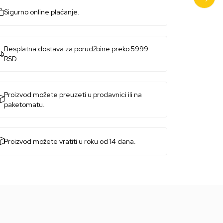
Sigurno online plaćanje.
Besplatna dostava za porudžbine preko 5999
RSD.
Proizvod možete preuzeti u prodavnici ili na
paketomatu.
Proizvod možete vratiti u roku od 14 dana.