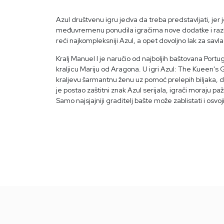
Azul društvenu igru jedva da treba predstavljati, jer
međuvremenu ponudila igračima nove dodatke i različite 
reći najkompleksniji Azul, a opet dovoljno lak za savla
Kralj Manuel I je naručio od najboljih baštovana Portu
kraljicu Mariju od Aragona. U igri Azul: The Kueen's
kraljevu šarmantnu ženu uz pomoć prelepih biljaka, d
je postao zaštitni znak Azul serijala, igrači moraju 
Samo najsjajniji graditelj bašte može zablistati i osvoji