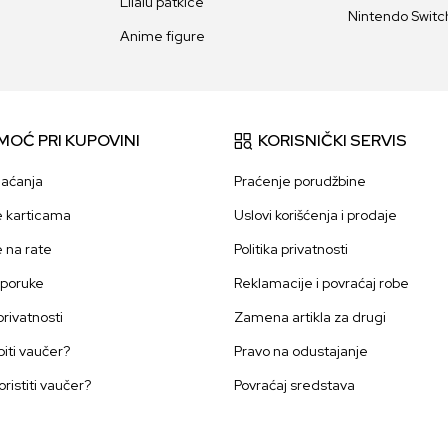
Lilalu patkice
Nintendo Switch
Anime figure
MOĆ PRI KUPOVINI
KORISNIČKI SERVIS
laćanja
Praćenje porudžbine
e karticama
Uslovi korišćenja i prodaje
e na rate
Politika privatnosti
sporuke
Reklamacije i povraćaj robe
 privatnosti
Zamena artikla za drugi
iti vaučer?
Pravo na odustajanje
oristiti vaučer?
Povraćaj sredstava