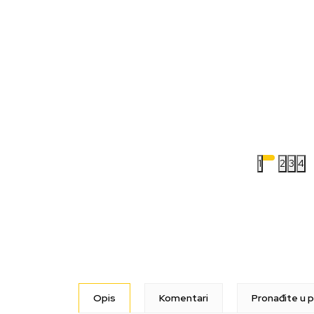
1
2
3
4
Opis
Komentari
Pronađite u p