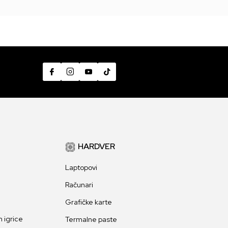
HARDVER
Laptopovi
Računari
Grafičke karte
 igrice
Termalne paste