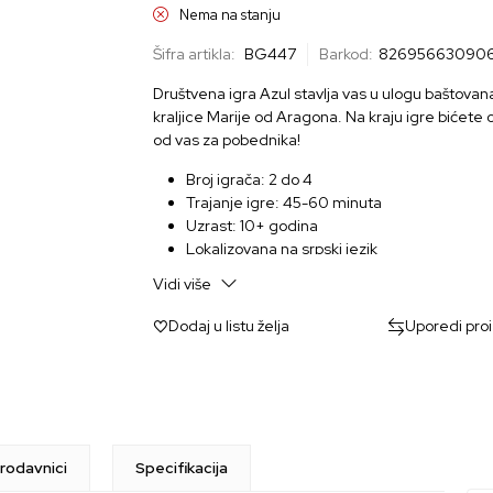
Nema na stanju
Šifra artikla:
BG447
Barkod:
82695663090
Društvena igra Azul stavlja vas u ulogu baštovan
kraljice Marije od Aragona. Na kraju igre bićete o
od vas za pobednika!
Broj igrača: 2 do 4
Trajanje igre: 45-60 minuta
Uzrast: 10+ godina
Lokalizovana na srpski jezik
Vidi više
Dodaj u listu želja
Uporedi pro
rodavnici
Specifikacija