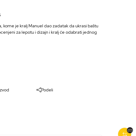
6
a, kome je kralj Manuel dao zadatak da ukrasi baštu
cenjeni za lepotu i dizajn i kralj će odabrati jednog
izvod
Podeli
(0)