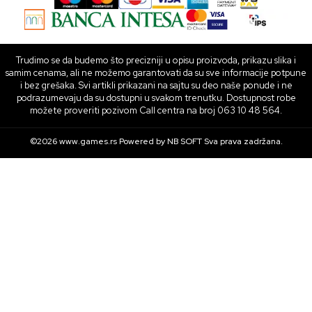
Trudimo se da budemo što precizniji u opisu proizvoda, prikazu slika i
samim cenama, ali ne možemo garantovati da su sve informacije potpune
i bez grešaka. Svi artikli prikazani na sajtu su deo naše ponude i ne
podrazumevaju da su dostupni u svakom trenutku. Dostupnost robe
možete proveriti pozivom Call centra na broj 063 10 48 564.
©2026
www.games.rs
Powered by
NB SOFT
Sva prava zadržana.