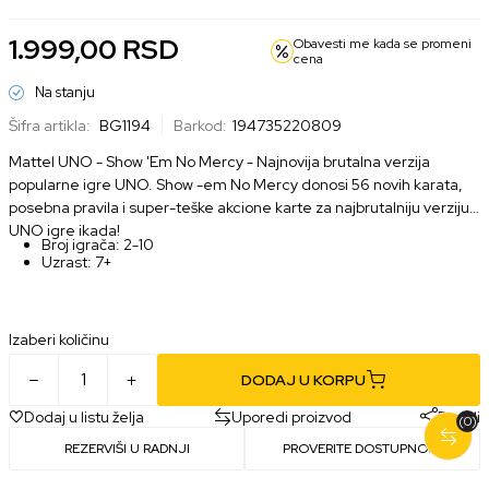
1.999,00
RSD
Obavesti me kada se promeni
cena
Na stanju
Šifra artikla:
BG1194
Barkod:
194735220809
Mattel UNO - Show 'Em No Mercy - Najnovija brutalna verzija
popularne igre UNO. Show -em No Mercy donosi 56 novih karata,
posebna pravila i super-teške akcione karte za najbrutalniju verziju
UNO igre ikada!
Broj igrača: 2-10
Uzrast: 7+
Izaberi količinu
DODAJ U KORPU
Dodaj u listu želja
Uporedi proizvod
Podeli
(0)
REZERVIŠI U RADNJI
PROVERITE DOSTUPNOST