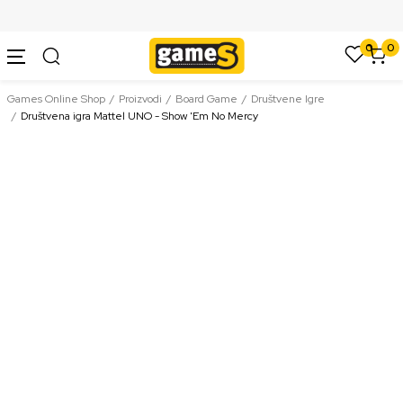
SIGURNO PLAĆANJE PLATNIM KARTICAMA
0
0
Games Online Shop
Proizvodi
Board Game
Društvene Igre
Društvena igra Mattel UNO - Show 'Em No Mercy