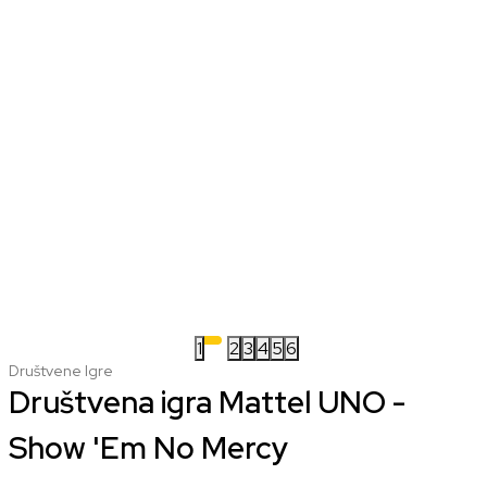
1
2
3
4
5
6
Društvene Igre
Društvena igra Mattel UNO -
Show 'Em No Mercy