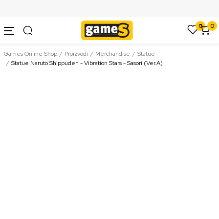
SIGURNO PLAĆANJE PLATNIM KARTICAMA
0
0
Games Online Shop
Proizvodi
Merchandise
Statue
Statue Naruto Shippuden - Vibration Stars - Sasori (Ver.A)