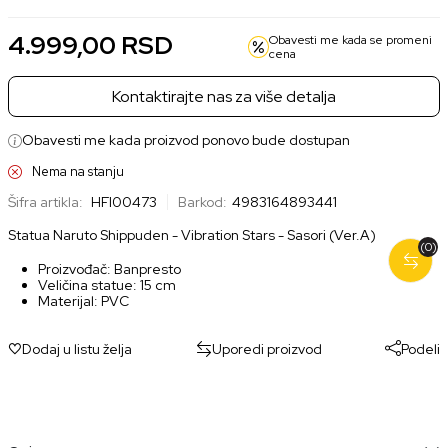
4.999,00
RSD
Obavesti me kada se promeni
cena
Kontaktirajte nas za više detalja
Obavesti me kada proizvod ponovo bude dostupan
Nema na stanju
Šifra artikla:
HFI00473
Barkod:
4983164893441
Statua Naruto Shippuden - Vibration Stars - Sasori (Ver.A)
(0)
Proizvođač: Banpresto
Veličina statue: 15 cm
Materijal: PVC
Dodaj u listu želja
Uporedi proizvod
Podeli