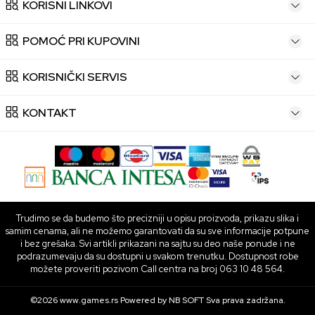
KORISNI LINKOVI
POMOĆ PRI KUPOVINI
KORISNIČKI SERVIS
KONTAKT
Trudimo se da budemo što precizniji u opisu proizvoda, prikazu slika i
samim cenama, ali ne možemo garantovati da su sve informacije potpune
i bez grešaka. Svi artikli prikazani na sajtu su deo naše ponude i ne
podrazumevaju da su dostupni u svakom trenutku. Dostupnost robe
možete proveriti pozivom Call centra na broj 063 10 48 564.
©2026
www.games.rs
Powered by
NB SOFT
Sva prava zadržana.