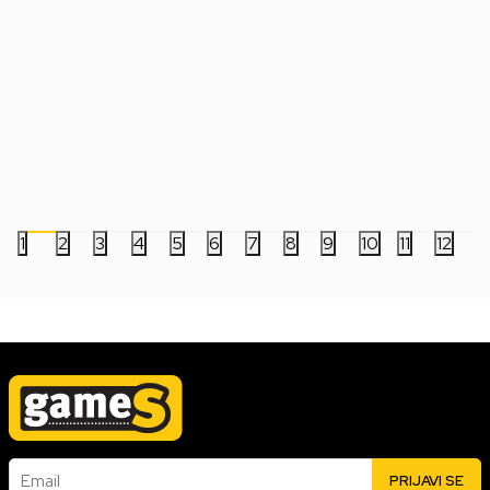
Statue One Piece - Battle Record
Statue Banpresto - D
Collection - Monkey D.Luffy Gear5 -
Clearise - Son Goku
Special Version
4.999,00
RSD
4.999,00
RSD
1
2
3
4
5
6
7
8
9
10
11
12
Email
PRIJAVI SE