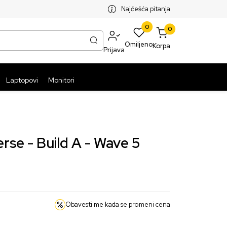
SPLATNA ISPORUKA PAKETA PREKO 5999 RSD
ST
Najčešća pitanja
0
0
Omiljeno
Korpa
Prijava
Laptopovi
Monitori
rse - Build A - Wave 5
Obavesti me kada se promeni cena