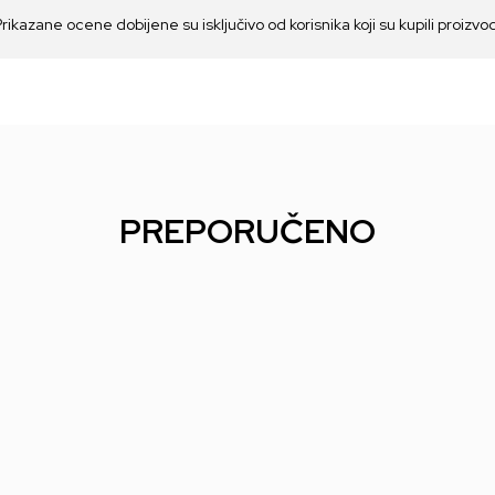
Prikazane ocene dobijene su isključivo od korisnika koji su kupili proizvo
PREPORUČENO
Action Figure Dragon
Action Figure Fallout
Act