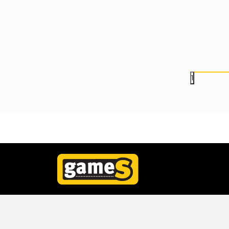
Legends Series -
Multiverse - Batman
Spider-Man No Way
Golden Age 2 - Bat
Home - Spider-Man
Red Platinum Edition
4.999,00
RSD
3.999,00
RSD
1