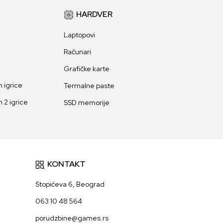
HARDVER
Laptopovi
Računari
Grafičke karte
 igrice
Termalne paste
 2 igrice
SSD memorije
KONTAKT
Stopićeva 6, Beograd
063 10 48 564
porudzbine@games.rs