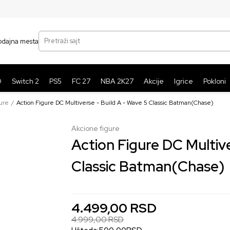
SIGURNO PLAĆANJE PLATNIM KARTICAMA
BE
Pretraži sajt
odajna mesta
O
Switch 2
PS5
FC 27
NBA 2K27
Akcije
Igrice
Pokloni
ure
Action Figure DC Multiverse - Build A - Wave 5 Classic Batman(Chase)
Akcione figure
10
%
Action Figure DC Multive
Classic Batman(Chase)
4.499,00
RSD
4.999,00
RSD