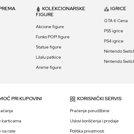
PREMA
KOLEKCIONARSKE
IGRICE
FIGURE
GTA 6 Cena
Akcione figure
PS5 igrice
Funko POP! figure
PS4 igrice
Statue figure
Nintendo Switch
Lilalu patkice
Nintendo Switch
Anime figure
MOĆ PRI KUPOVINI
KORISNIČKI SERVIS
laćanja
Praćenje porudžbine
e karticama
Uslovi korišćenja i prodaje
e na rate
Politika privatnosti