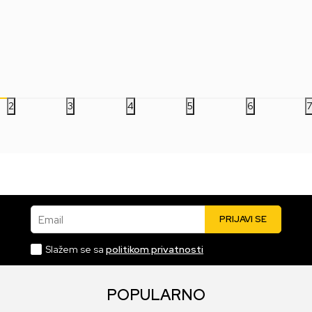
Ball Super - Dragon
Movie Maniacs - Vault
Riv
man
Stars Series - Broly
Boy - Version 2
3.999,00
RSD
3.499,00
RSD
5.
2
3
4
5
6
Email
PRIJAVI SE
Slažem se sa
politikom privatnosti
POPULARNO