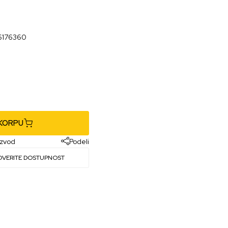
6176360
 KORPU
izvod
Podeli
OVERITE DOSTUPNOST