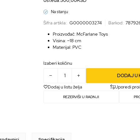
Ušteda:
500,00
RSD
Na stanju
Šifra artikla:
G0000003274
Barkod:
78792
Proizvođač: McFarlane Toys
Visina: ~18 cm
Materijal: PVC
Izaberi količinu
DODAJ U
Dodaj u listu želja
Uporedi pro
REZERVIŠI U RADNJI
PR
rodavnici
Specifikacija