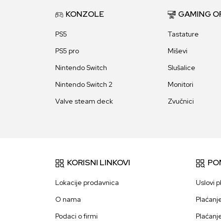
KONZOLE
GAMING O
PS5
Tastature
PS5 pro
Miševi
Nintendo Switch
Slušalice
Nintendo Switch 2
Monitori
Valve steam deck
Zvučnici
KORISNI LINKOVI
PO
Lokacije prodavnica
Uslovi p
O nama
Plaćanj
Podaci o firmi
Plaćanj