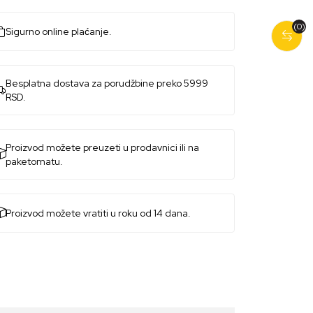
(0)
Sigurno online plaćanje.
Besplatna dostava za porudžbine preko 5999
RSD.
Proizvod možete preuzeti u prodavnici ili na
paketomatu.
Proizvod možete vratiti u roku od 14 dana.