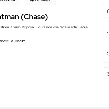
Batman (Chase)
tima iz ranih stripova. Figura ima više tačaka artikulacije i
fanove DC klasike.