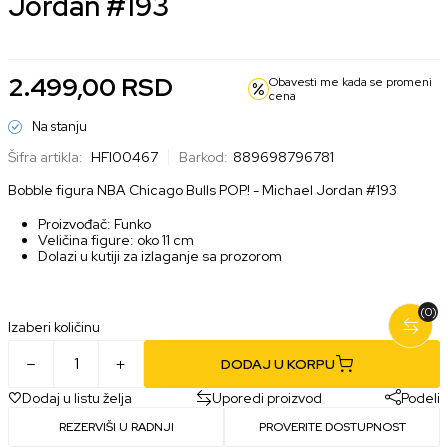
Jordan #193
2.499,00
RSD
Obavesti me kada se promeni
cena
Na stanju
Šifra artikla:
HFI00467
Barkod:
889698796781
Bobble figura NBA Chicago Bulls POP! - Michael Jordan #193
Proizvođač: Funko
Veličina figure: oko 11 cm
Dolazi u kutiji za izlaganje sa prozorom
(0)
Izaberi količinu
DODAJ U KORPU
Dodaj u listu želja
Uporedi proizvod
Podeli
REZERVIŠI U RADNJI
PROVERITE DOSTUPNOST