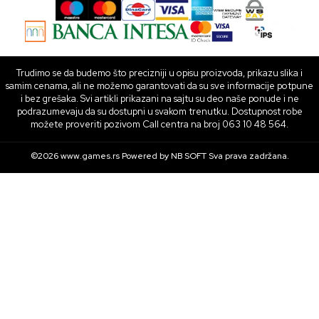
Trudimo se da budemo što precizniji u opisu proizvoda, prikazu slika i
samim cenama, ali ne možemo garantovati da su sve informacije potpune
i bez grešaka. Svi artikli prikazani na sajtu su deo naše ponude i ne
podrazumevaju da su dostupni u svakom trenutku. Dostupnost robe
možete proveriti pozivom Call centra na broj 063 10 48 564.
©2026
www.games.rs
Powered by
NB SOFT
Sva prava zadržana.