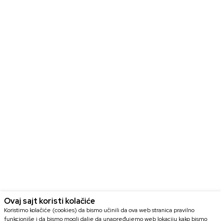
Ovaj sajt koristi kolačiće
Koristimo kolačiće (cookies) da bismo učinili da ova web stranica pravilno
funkcioniše i da bismo mogli dalje da unapređujemo web lokaciju kako bismo