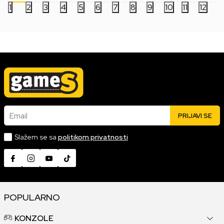
1
2
3
4
5
6
7
8
9
10
11
12
Email
PRIJAVI SE
Slažem se sa
politikom privatnosti
POPULARNO
KONZOLE