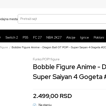
SIGURNO PLAĆANJE PLATNIM KARTICAMA
BE
Pretraži sajt
odajna mesta
O
Switch 2
PS5
FC 27
NBA 2K27
Akcije
Igrice
Pokloni
figure
Bobble Figure Anime - Dragon Ball GT POP! - Super Saiyan 4 Gogeta #2
Funko POP! figure
Bobble Figure Anime - D
Super Saiyan 4 Gogeta
2.499,00
RSD
Na stanju