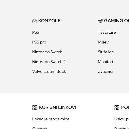
KONZOLE
GAMING O
PS5
Tastature
PS5 pro
Miševi
Nintendo Switch
Slušalice
Nintendo Switch 2
Monitori
Valve steam deck
Zvučnici
KORISNI LINKOVI
PO
Lokacije prodavnica
Uslovi p
O nama
Plaćanj