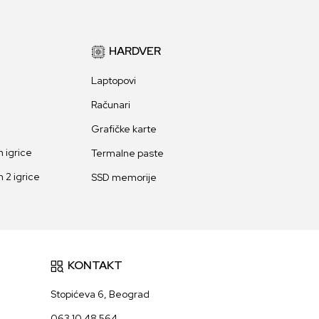
HARDVER
Laptopovi
Računari
Grafičke karte
 igrice
Termalne paste
 2 igrice
SSD memorije
KONTAKT
Stopićeva 6, Beograd
063 10 48 564