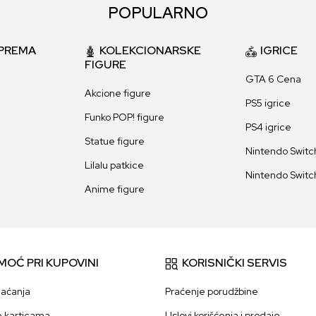
POPULARNO
PREMA
KOLEKCIONARSKE
IGRICE
FIGURE
GTA 6 Cena
Akcione figure
PS5 igrice
Funko POP! figure
PS4 igrice
Statue figure
Nintendo Switch
Lilalu patkice
Nintendo Switch
Anime figure
MOĆ PRI KUPOVINI
KORISNIČKI SERVIS
laćanja
Praćenje porudžbine
e karticama
Uslovi korišćenja i prodaje