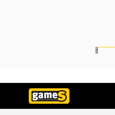
Bobble Figure Star Wars
Bobble Figure Game
Legends POP! - Luke
Pokemon POP! -
Skywalker #846
Charmeleon #1195
2.499,00
RSD
5.999,00
RSD
1