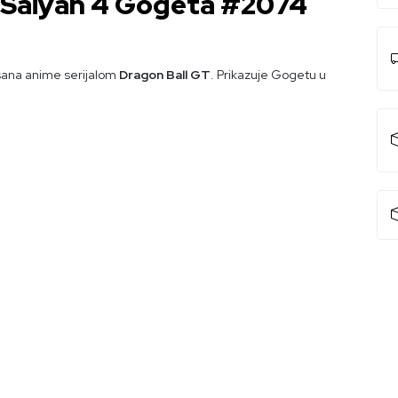
r Saiyan 4 Gogeta #2074
isana anime serijalom
Dragon Ball GT
. Prikazuje Gogetu u