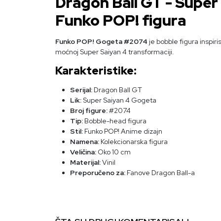
Dragon Ball GT - Supe
Funko POP! figura
Funko POP! Gogeta #2074
je bobble figura inspir
moćnoj Super Saiyan 4 transformaciji.
Karakteristike:
Serijal:
Dragon Ball GT
Lik:
Super Saiyan 4 Gogeta
Broj figure:
#2074
Tip:
Bobble-head figura
Stil:
Funko POP! Anime dizajn
Namena:
Kolekcionarska figura
Veličina:
Oko 10 cm
Materijal:
Vinil
Preporučeno za:
Fanove Dragon Ball-a