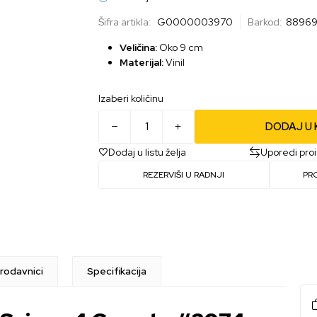
Šifra artikla:
G0000003970
Barkod:
8896
Veličina:
Oko 9 cm
Materijal:
Vinil
Izaberi količinu
DODAJ U
Dodaj u listu želja
Uporedi pro
REZERVIŠI U RADNJI
PR
rodavnici
Specifikacija