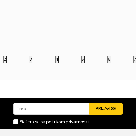
s -
Bobble Figure Sanrio -
Bobble Figure Movies -
Bob
Kuromi POP! - Kuromi In
Jason Universe POP! -
God
Kimono #151
Jason #2032
POP
(Sw
2.499,00
RSD
2.499,00
RSD
4.
2
3
4
5
6
Email
PRIJAVI SE
Slažem se sa
politikom privatnosti