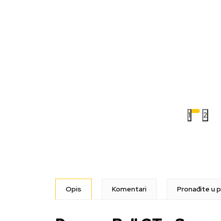
1
2
Opis
Komentari
Pronađite u p