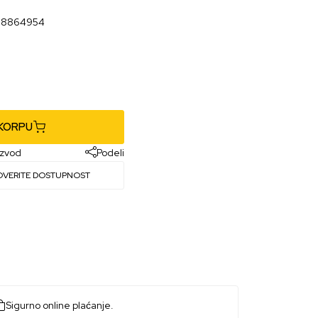
98864954
 KORPU
izvod
Podeli
OVERITE DOSTUPNOST
Sigurno online plaćanje.