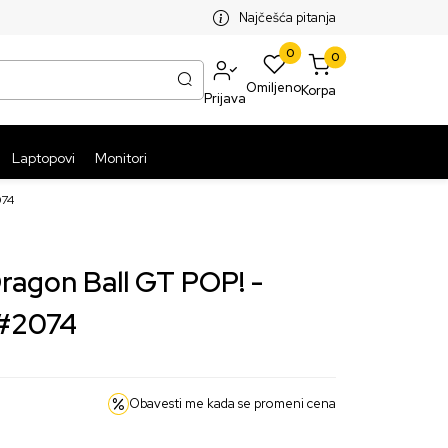
SPLATNA ISPORUKA PAKETA PREKO 5999 RSD
ST
Najčešća pitanja
0
0
Omiljeno
Korpa
Prijava
Laptopovi
Monitori
074
ragon Ball GT POP! -
 #2074
Obavesti me kada se promeni cena