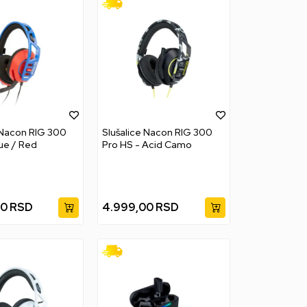
 Nacon RIG 300
Slušalice Nacon RIG 300
ue / Red
Pro HS - Acid Camo
00
RSD
4.999,00
RSD