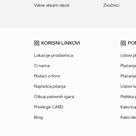
Valve steam deck
Zvučnici
KORISNI LINKOVI
PO
Lokacije prodavnica
Uslovi p
O nama
Plaćanj
Podaci o firmi
Plaćanj
Najčešća pitanja
Uslovi i
Otkup polovnih igara
Politika
Privilege CARD
Kako kup
Blog
Kako isk