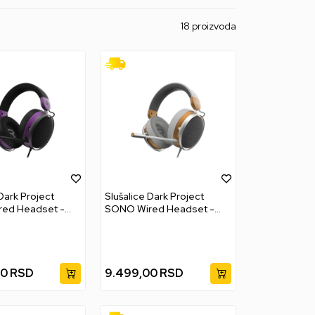
18 proizvoda
Dark Project
Slušalice Dark Project
ed Headset -
SONO Wired Headset -
White
00
RSD
9.499,00
RSD