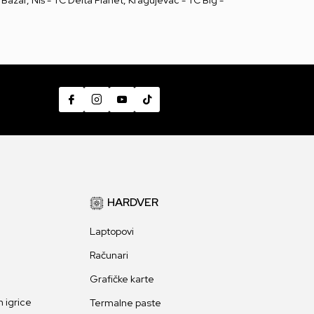
HARDVER
Laptopovi
Računari
Grafičke karte
 igrice
Termalne paste