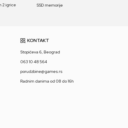
 2 igrice
SSD memorije
KONTAKT
Stopićeva 6, Beograd
063 10 48 564
porudzbine@games.rs
Radnim danima od 08 do 16h