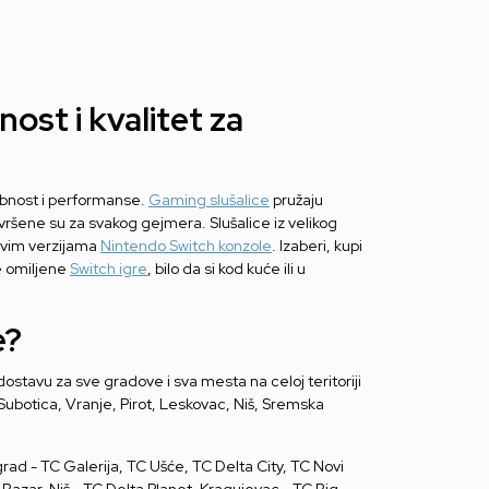
ost i kvalitet za
obnost i performanse.
Gaming slušalice
pružaju
savršene su za svakog gejmera. Slušalice iz velikog
svim verzijama
Nintendo Switch konzole
. Izaberi, kupi
je omiljene
Switch igre
, bilo da si kod kuće ili u
e?
ostavu za sve gradove i sva mesta na celoj teritoriji
 Subotica, Vranje, Pirot, Leskovac, Niš, Sremska
ad - TC Galerija, TC Ušće, TC Delta City, TC Novi
azar, Niš - TC Delta Planet, Kragujevac - TC Big -