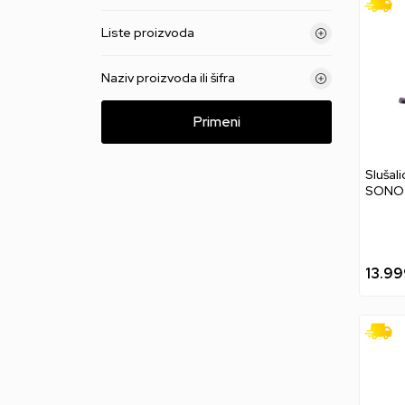
Liste proizvoda
Naziv proizvoda ili šifra
Primeni
Slušal
SONO 
Black
13.99