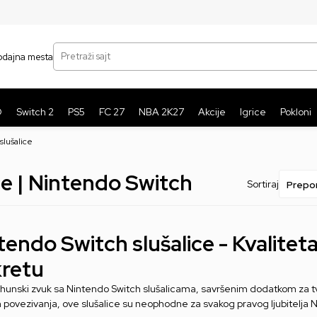
SIGURNO PLAĆANJE PLATNIM KARTICAMA
BE
Pretraži sajt
odajna mesta
O
Switch 2
PS5
FC 27
NBA 2K27
Akcije
Igrice
Pokloni
lušalice
ce | Nintendo Switch
Sortiraj
tendo Switch slušalice - Kvalitet
retu
rhunski zvuk sa Nintendo Switch slušalicama, savršenim dodatkom za tv
 povezivanja, ove slušalice su neophodne za svakog pravog ljubitelja 