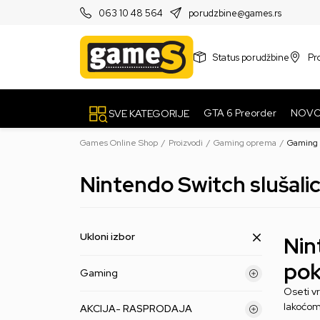
PRODAVNICE
063 10 48 564
porudzbine@games.rs
Status porudžbine
Pr
GTA 6 Preorder
NOV
SVE KATEGORIJE
Games Online Shop
Proizvodi
Gaming oprema
Gaming s
Nintendo Switch slušali
Ukloni izbor
Nin
pok
Gaming
Oseti v
lakoćom
AKCIJA- RASPRODAJA