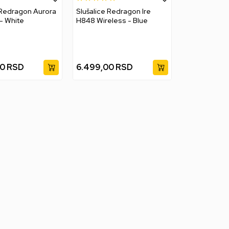
 Redragon Aurora
Slušalice Redragon Ire
H376WG - White
H848 Wireless - Blue
00
RSD
6.499,00
RSD