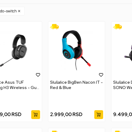
do-switch
ice Asus TUF
Slušalice BigBen Nacon IT -
Slušalice 
 H3 Wireless - Gun
Red & Blue
SONO Wir
Black
99,00
RSD
2.999,00
RSD
9.499,