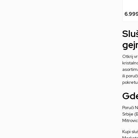
6.99
Slu
gej
Otkrij v
kristaln
asorti
ili poru
pokretu
Gde
Poruči N
Srbije (
Mitrovic
Kupi sl
Merkato