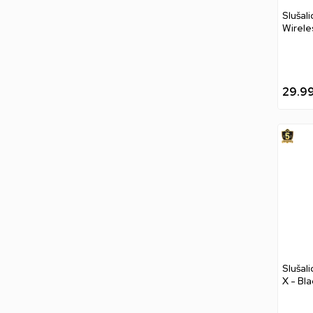
Slušal
Wirele
29.9
Slušal
X - Bl