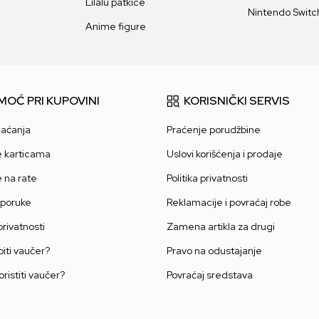
Lilalu patkice
Nintendo Switch
Anime figure
MOĆ PRI KUPOVINI
KORISNIČKI SERVIS
laćanja
Praćenje porudžbine
e karticama
Uslovi korišćenja i prodaje
e na rate
Politika privatnosti
sporuke
Reklamacije i povraćaj robe
 privatnosti
Zamena artikla za drugi
iti vaučer?
Pravo na odustajanje
oristiti vaučer?
Povraćaj sredstava