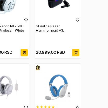
 Nacon RIG 600
Slušalice Razer
reless - White
Hammerhead V3
HyperSpeed - Wireless
Gaming Earbuds
00
RSD
20.999,00
RSD