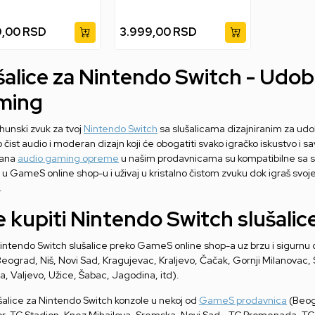
9,00
RSD
3.999,00
RSD
šalice za Nintendo Switch - Udobn
ming
rhunski zvuk za tvoj
Nintendo Switch
sa slušalicama dizajniranim za ud
o čist audio i moderan dizajn koji će obogatiti svako igračko iskustvo i 
mana
audio gaming opreme
u našim prodavnicama su kompatibilne sa 
či u GameS online shop-u i uživaj u kristalno čistom zvuku dok igraš svo
.
 kupiti Nintendo Switch slušalic
intendo Switch slušalice preko GameS online shop-a uz brzu i sigurnu d
Beograd, Niš, Novi Sad, Kragujevac, Kraljevo, Čačak, Gornji Milanovac,
a, Valjevo, Užice, Šabac, Jagodina, itd).
ušalice za Nintendo Switch konzole u nekoj od
GameS prodavnica
(Beogr
r, TC Stadion, Knez Mihajlova, Sremska, Novi Sad - TC Promenada, TC B