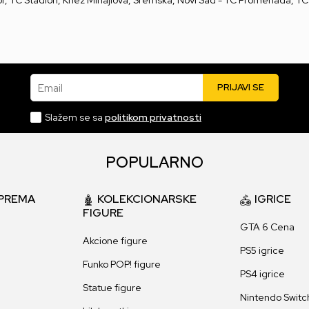
Email
PRIJAVI SE
Slažem se sa
politikom privatnosti
POPULARNO
PREMA
KOLEKCIONARSKE
IGRICE
FIGURE
GTA 6 Cena
Akcione figure
PS5 igrice
Funko POP! figure
PS4 igrice
Statue figure
Nintendo Switch