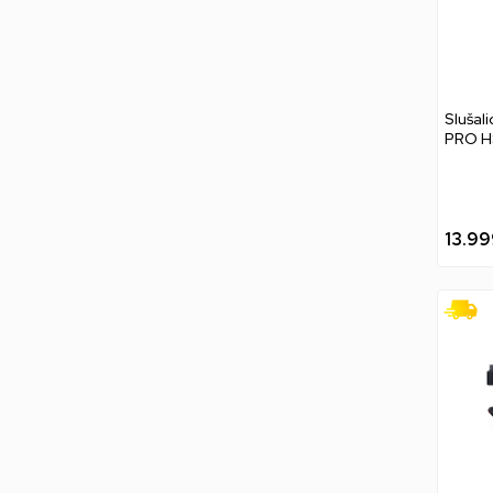
Slušal
PRO HS
Camo
13.99