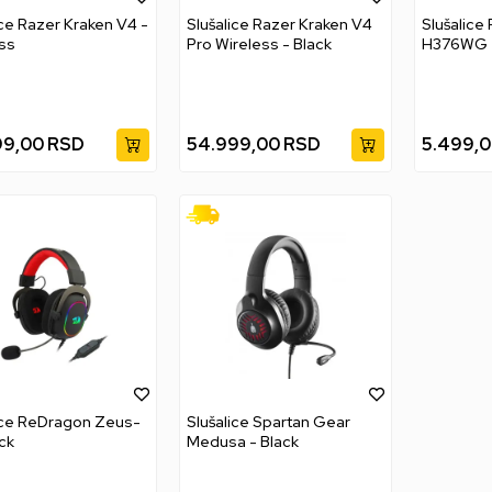
ice Razer Kraken V4 -
Slušalice Razer Kraken V4
Slušalice
ss
Pro Wireless - Black
99,00
RSD
54.999,00
RSD
5.499,
ice ReDragon Zeus-
Slušalice Spartan Gear
ack
Medusa - Black