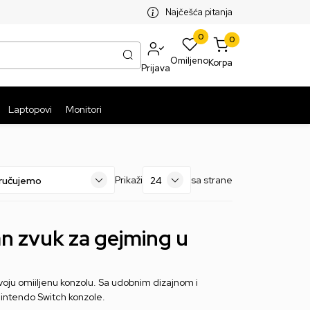
SPLATNA ISPORUKA PAKETA PREKO 5999 RSD
ST
Najčešća pitanja
0
0
Omiljeno
Korpa
Prijava
Laptopovi
Monitori
Prikaži
sa strane
an zvuk za gejming u
oju omiiljenu konzolu. Sa udobnim dizajnom i
Nintendo Switch konzole.