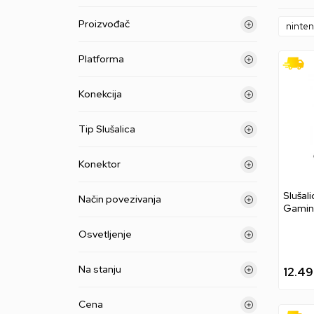
Proizvođač
ninten
Platforma
Konekcija
Tip Slušalica
Konektor
Slušal
Način povezivanja
Gaming
Metal
Osvetljenje
Na stanju
12.4
Cena