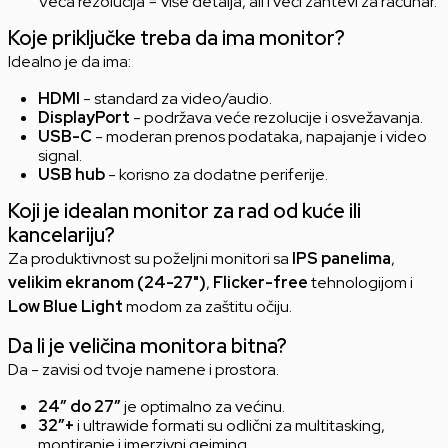
Veća rezolucija = više detalja, ali i veći zahtevi za računar.
Koje priključke treba da ima monitor?
Idealno je da ima:
HDMI
- standard za video/audio.
DisplayPort
- podržava veće rezolucije i osvežavanja.
USB-C
- moderan prenos podataka, napajanje i video
signal.
USB hub
- korisno za dodatne periferije.
Koji je idealan monitor za rad od kuće ili
kancelariju?
Za produktivnost su poželjni monitori sa
IPS panelima
,
velikim ekranom (24-27")
,
Flicker-free
tehnologijom i
Low Blue Light
modom za zaštitu očiju.
Da li je veličina monitora bitna?
Da - zavisi od tvoje namene i prostora.
24” do 27”
je optimalno za većinu.
32”+
i ultrawide formati su odlični za multitasking,
montiranje i imerzivni gejming.