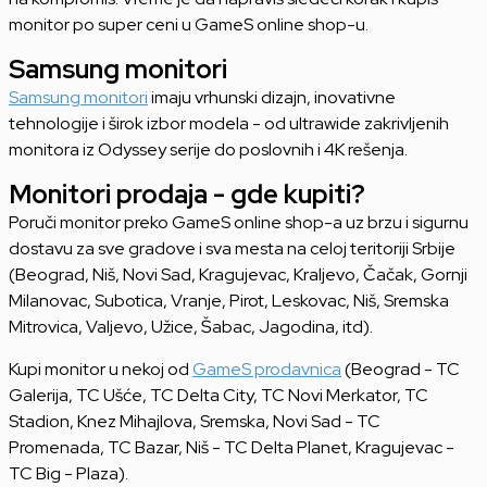
monitor po super ceni u GameS online shop-u.
Samsung monitori
Samsung monitori
imaju vrhunski dizajn, inovativne
tehnologije i širok izbor modela - od ultrawide zakrivljenih
monitora iz Odyssey serije do poslovnih i 4K rešenja.
Monitori prodaja - gde kupiti?
Poruči monitor preko GameS online shop-a uz brzu i sigurnu
dostavu za sve gradove i sva mesta na celoj teritoriji Srbije
(Beograd, Niš, Novi Sad, Kragujevac, Kraljevo, Čačak, Gornji
Milanovac, Subotica, Vranje, Pirot, Leskovac, Niš, Sremska
Mitrovica, Valjevo, Užice, Šabac, Jagodina, itd).
Kupi monitor u nekoj od
GameS prodavnica
(Beograd - TC
Galerija, TC Ušće, TC Delta City, TC Novi Merkator, TC
Stadion, Knez Mihajlova, Sremska, Novi Sad - TC
Promenada, TC Bazar, Niš - TC Delta Planet, Kragujevac -
TC Big - Plaza).