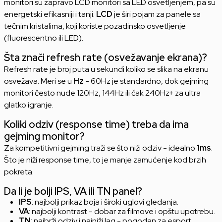
monitori su zapravo LCD monitori sa LED osvetljenjem, pa su
energetski efikasniji i tanji.
LCD
je širi pojam za panele sa
tečnim kristalima, koji koriste pozadinsko osvetljenje
(fluorescentno ili LED).
Šta znači refresh rate (osvežavanje ekrana)?
Refresh rate je broj puta u sekundi koliko se slika na ekranu
osvežava. Meri se u
Hz
- 60Hz je standardno, dok gejming
monitori često nude 120Hz, 144Hz ili čak 240Hz+ za ultra
glatko igranje.
Koliki odziv (response time) treba da ima
gejming monitor?
Za kompetitivni gejming traži se što niži odziv - idealno
1ms
.
Što je niži response time, to je manje zamućenje kod brzih
pokreta.
Da li je bolji IPS, VA ili TN panel?
IPS
: najbolji prikaz boja i široki uglovi gledanja.
VA
: najbolji kontrast - dobar za filmove i opštu upotrebu.
TN
: najbrži odziv i najniži lag - pogodan za esport.