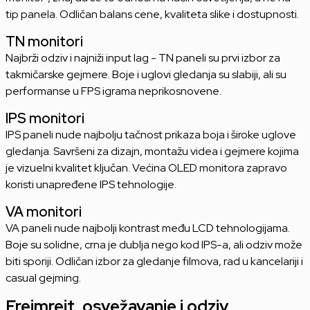
tip panela. Odličan balans cene, kvaliteta slike i dostupnosti.
TN monitori
Najbrži odziv i najniži input lag - TN paneli su prvi izbor za
takmičarske gejmere. Boje i uglovi gledanja su slabiji, ali su
performanse u FPS igrama neprikosnovene.
IPS monitori
IPS paneli nude najbolju tačnost prikaza boja i široke uglove
gledanja. Savršeni za dizajn, montažu videa i gejmere kojima
je vizuelni kvalitet ključan. Većina OLED monitora zapravo
koristi unapređene IPS tehnologije.
VA monitori
VA paneli nude najbolji kontrast među LCD tehnologijama.
Boje su solidne, crna je dublja nego kod IPS-a, ali odziv može
biti sporiji. Odličan izbor za gledanje filmova, rad u kancelariji i
casual gejming.
Frejmrejt, osvežavanje i odziv