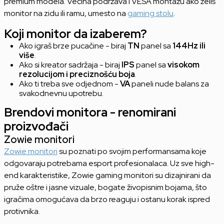
premium modela. Većina podržava i VESA montažu ako želiš
monitor na zidu ili ramu, umesto na
gaming stolu
.
Koji monitor da izaberem?
Ako igraš brze pucačine - biraj
TN
panel sa
144Hz ili
više
.
Ako si kreator sadržaja - biraj
IPS
panel sa
visokom
rezolucijom i preciznošću boja
.
Ako ti treba sve odjednom -
VA
paneli nude balans za
svakodnevnu upotrebu.
Brendovi monitora - renomirani
proizvođači
Zowie monitori
Zowie monitori
su poznati po svojim performansama koje
odgovaraju potrebama esport profesionalaca. Uz sve high-
end karakteristike, Zowie gaming monitori su dizajnirani da
pruže oštre i jasne vizuale, bogate živopisnim bojama, što
igračima omogućava da brzo reaguju i ostanu korak ispred
protivnika.