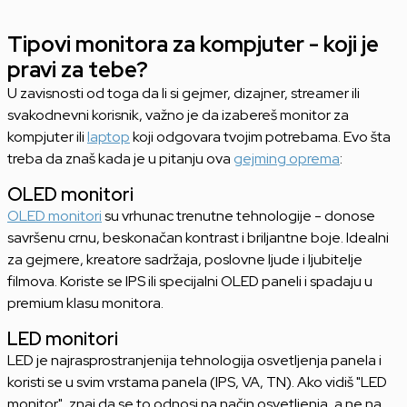
Tipovi monitora za kompjuter - koji je
pravi za tebe?
U zavisnosti od toga da li si gejmer, dizajner, streamer ili
svakodnevni korisnik, važno je da izabereš monitor za
kompjuter ili
laptop
koji odgovara tvojim potrebama. Evo šta
treba da znaš kada je u pitanju ova
gejming oprema
:
OLED monitori
OLED monitori
su vrhunac trenutne tehnologije - donose
savršenu crnu, beskonačan kontrast i briljantne boje. Idealni
za gejmere, kreatore sadržaja, poslovne ljude i ljubitelje
filmova. Koriste se IPS ili specijalni OLED paneli i spadaju u
premium klasu monitora.
LED monitori
LED je najrasprostranjenija tehnologija osvetljenja panela i
koristi se u svim vrstama panela (IPS, VA, TN). Ako vidiš "LED
monitor", znaj da se to odnosi na način osvetljenja, a ne na