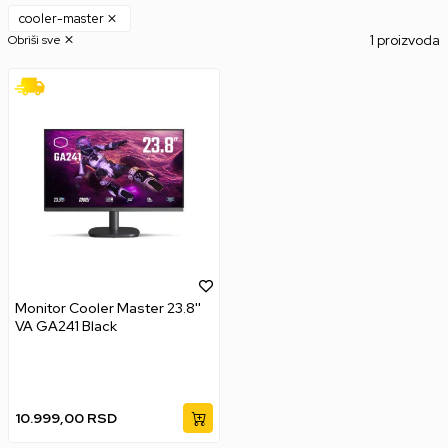
cooler-master
1 proizvoda
Obriši sve
Monitor Cooler Master 23.8''
VA GA241 Black
10.999,00
RSD