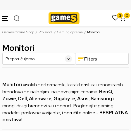
SIGURNO PLAĆANJE PLATNIM KARTICAMA
0
0
Games Online Shop
Proizvodi
Gaming oprema
Monitori
Monitori
Filters
Monitori
visokih performanski, karakteristika i renomiranih
brendova po najboljim i najpovoljnijim cenama.
BenQ
,
Zowie
,
Dell, Alienware, Gigabyte
,
Asus
,
Samsung
i
mnogi drugi brendovi su u ponudi. Pogledajte gaming
modele i poslovne varijante, i poručite online -
BESPLATNA
dostava
!