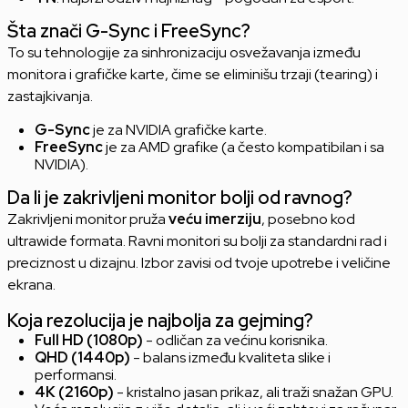
Šta znači G-Sync i FreeSync?
To su tehnologije za sinhronizaciju osvežavanja između
monitora i grafičke karte, čime se eliminišu trzaji (tearing) i
zastajkivanja.
G-Sync
je za NVIDIA grafičke karte.
FreeSync
je za AMD grafike (a često kompatibilan i sa
NVIDIA).
Da li je zakrivljeni monitor bolji od ravnog?
Zakrivljeni monitor pruža
veću imerziju
, posebno kod
ultrawide formata. Ravni monitori su bolji za standardni rad i
preciznost u dizajnu. Izbor zavisi od tvoje upotrebe i veličine
ekrana.
Koja rezolucija je najbolja za gejming?
Full HD (1080p)
- odličan za većinu korisnika.
QHD (1440p)
- balans između kvaliteta slike i
performansi.
4K (2160p)
- kristalno jasan prikaz, ali traži snažan GPU.