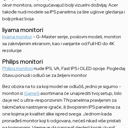
okvir monitora, omogućavajući bolji vizuelni doživljaj. Acer
takođe nudi modele sa IPS panelima za šire uglove gledanja i
bolji prikaz boja.
Iiyama monitori
Iiyama monitor
- G-Master serije, poslovni modeli, monitori
sa zakrivljenim ekranom, kao i varijante od Full HD do 4K
rezolucije.
Philips monitori
Philips monitori
nude IPS, VA, Fast IPS i OLED opcije. Pogledaj
čitavu ponudi i odluči se za željeni monitor.
Bez obzira na to za koji model se odlučiš, jedno je sigurno -
monitori iz
GameS
asortimana će unaprediti tvoj setup, bilo
da je reč o ultra-responzivnim TN panelima pravljenim za
takmičarksi nastrojene igrače, ili živopisnim IPS panelima za
one kojima je kvalitet slike ispred svega. Jednom kada
pronađeš monitor koji ti odgovara, nećeš nikad više pristati
na kompromis. Vreme je da napraviš sledeći korak i kupiš