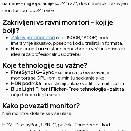
namene - najpopularnije su 24" i 27", dok ultraširoki zakrivljeni
monitori idu i do 34" i više.
Zakrivljeni vs ravni monitori - koji je
bolji?
Zakrivljeni monitori
(npr. 1500R, 1800R) nude
imerzivnije iskustvo, posebno kod ultraširokih formata.
Ravni monitori
su standardni izbor za većinu korisnika i
idealni za profesionalnu upotrebu.
Koje tehnologije su važne?
FreeSync i G-Sync
- sinhronizuju osvežavanje
monitora sa GPU-om, eliminišu seckanje slike.
HDR podrška
- realističniji prikaz svetlih i tamnih scena.
Blue Light Filter i Flicker-Free tehnologija
- zaštita
očiju tokom dugih sesija.
Kako povezati monitor?
Naši monitori dolaze sa više ulaza:
HDMI, DisplayPort, USB-C, pa čak i Thunderbolt kod