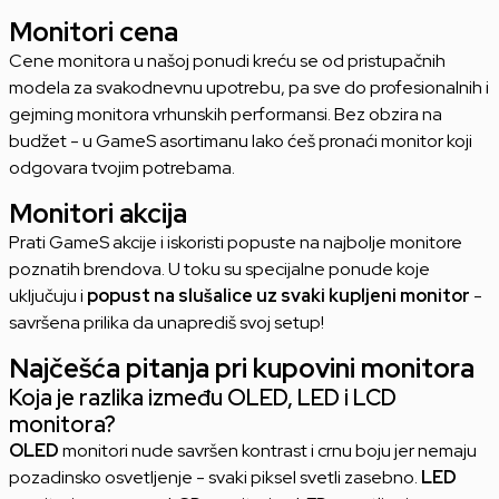
Monitori cena
Cene monitora u našoj ponudi kreću se od pristupačnih
modela za svakodnevnu upotrebu, pa sve do profesionalnih i
gejming monitora vrhunskih performansi. Bez obzira na
budžet - u GameS asortimanu lako ćeš pronaći monitor koji
odgovara tvojim potrebama.
Monitori akcija
Prati GameS akcije i iskoristi popuste na najbolje monitore
poznatih brendova. U toku su specijalne ponude koje
uključuju i
popust na slušalice uz svaki kupljeni monitor
-
savršena prilika da unaprediš svoj setup!
Najčešća pitanja pri kupovini monitora
Koja je razlika između OLED, LED i LCD
monitora?
OLED
monitori nude savršen kontrast i crnu boju jer nemaju
pozadinsko osvetljenje - svaki piksel svetli zasebno.
LED