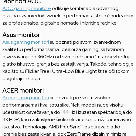
Monitori AOC
AOC gaming monitore
odlikuje kombinacija odvažnog
dizajna i izvanrednih vizuelnih performansi, što ih čini idealnim
za profesionalce, digitalne nomade i hibridne radnike.
Asus monitori
Asus gaming monitori
su poznati po svom izvanrednom
kvalitetu i performansama. Idealni za gaming, sa brzinom
osvežavanja do 360Hz i odzivima od samo 1ms, obezbeđuju
glatko iskustvo igranja bez zastajkivanja. Takođe, tehnologije
kao što su Flicker Free i Ultra-Low Blue Light štite oči tokom
dugotrajnih sesija.
ACER monitori
Acer gaming monitori
su poznati po svojim visokim
performansama i kvalitetu slike. Neki modeli nude visoku
učestalost osvežavanja do 144 Hz i izuzetan spektar boja do
4K HDR, kao i zakrivljene široke ekrane koji pružaju imerzivno
iskustvo. Tehnologija AMD FreeSync™ osigurava glatko
igranje bez zastajkivanja, dok ZeroFrame dizajn minimizira