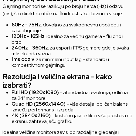
Gejming monitori se razlikuju po broju herca (Hz) i odzivu
(ms), što direktno utiče na fluidnost slike i brzinu reakcije:
60Hz - 75Hz
: dovoljno za svakodnevnu upotrebu i
casual igranje.
120Hz - 165Hz
: idealno za većinu gamera - fluidno i
brzo.
240Hz - 360Hz
: za esport i FPS gejmere gde je svaka
milisekunda važna.
1ms odziv
: za minimalni input lag - standard u
kompetitivnom gejmingu.
Rezolucija i veličina ekrana - kako
izabrati?
Full HD (1920x1080)
- atandardna rezolucija, odlična
za 24" monitore.
Quad HD (2560x1440)
- više detalja, odličan balans
između performansi i izgleda.
4K (3840x2160)
- kristalno jasna slika i više prostora na
ekranu, zahteva jaču grafiku.
Idealna veličina monitora zavisi od razdaljine gledanja i