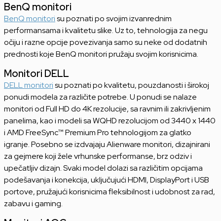
BenQ monitori
BenQ monitori
su poznati po svojim izvanrednim
performansama i kvalitetu slike. Uz to, tehnologija za negu
očiju i razne opcije povezivanja samo su neke od dodatnih
prednosti koje BenQ monitori pružaju svojim korisnicima.
Monitori DELL
DELL monitori
su poznati po kvalitetu, pouzdanosti i širokoj
ponudi modela za različite potrebe. U ponudi se nalaze
monitori od Full HD do 4K rezolucije, sa ravnim ili zakrivljenim
panelima, kao i modeli sa WQHD rezolucijom od 3440 x 1440
i AMD FreeSync™ Premium Pro tehnologijom za glatko
igranje. Posebno se izdvajaju Alienware monitori, dizajnirani
za gejmere koji žele vrhunske performanse, brz odziv i
upečatljiv dizajn. Svaki model dolazi sa različitim opcijama
podešavanja i konekcija, uključujući HDMI, DisplayPort i USB
portove, pružajući korisnicima fleksibilnost i udobnost za rad,
zabavu i gaming.