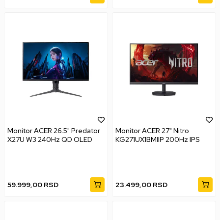
Monitor ACER 26.5" Predator
Monitor ACER 27" Nitro
X27U W3 240Hz QD OLED
KG271UX1BMIIP 200Hz IPS
59.999,00
RSD
23.499,00
RSD