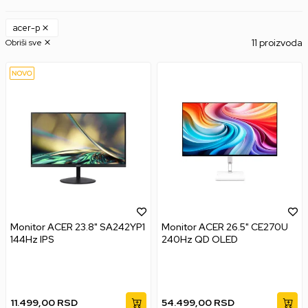
acer-p
11 proizvoda
Obriši sve
Monitor ACER 23.8" SA242YP1
Monitor ACER 26.5" CE270U
144Hz IPS
240Hz QD OLED
11.499,00
RSD
54.499,00
RSD