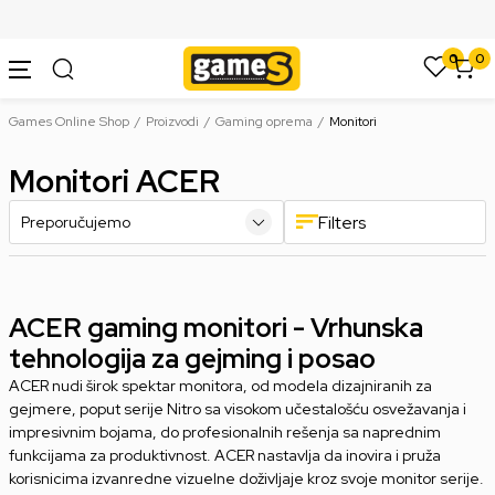
SIGURNO PLAĆANJE PLATNIM KARTICAMA
0
0
Games Online Shop
Proizvodi
Gaming oprema
Monitori
Monitori ACER
Filters
ACER gaming monitori - Vrhunska
tehnologija za gejming i posao
ACER nudi širok spektar monitora, od modela dizajniranih za
gejmere, poput serije Nitro sa visokom učestalošću osvežavanja i
impresivnim bojama, do profesionalnih rešenja sa naprednim
funkcijama za produktivnost. ACER nastavlja da inovira i pruža
korisnicima izvanredne vizuelne doživljaje kroz svoje monitor serije.