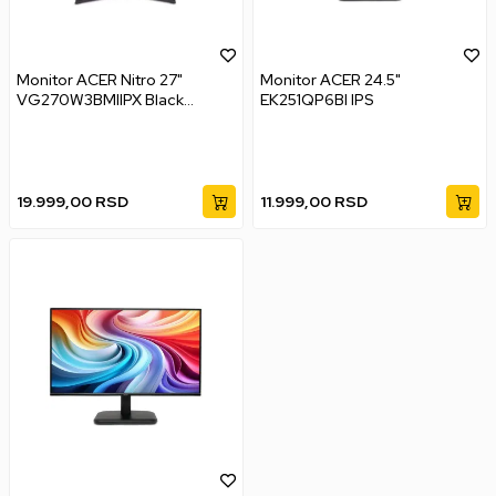
Monitor ACER Nitro 27"
Monitor ACER 24.5"
VG270W3BMIIPX Black
EK251QP6BI IPS
240Hz
19.999,00
RSD
11.999,00
RSD