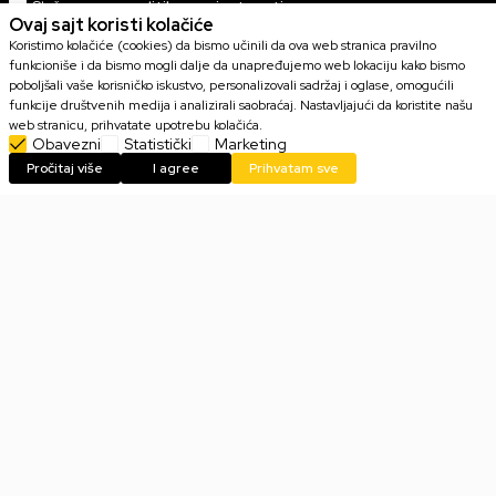
Slažem se sa
politikom privatnosti
Ovaj sajt koristi kolačiće
Koristimo kolačiće (cookies) da bismo učinili da ova web stranica pravilno
funkcioniše i da bismo mogli dalje da unapređujemo web lokaciju kako bismo
poboljšali vaše korisničko iskustvo, personalizovali sadržaj i oglase, omogućili
funkcije društvenih medija i analizirali saobraćaj. Nastavljajući da koristite našu
web stranicu, prihvatate upotrebu kolačića.
POPULARNO
Obavezni
Statistički
Marketing
Pročitaj više
I agree
Prihvatam sve
KONZOLE
GAMING OPREMA
KOLEKCIONARSKE FIGURE
IGRICE
HARDVER
KORISNI LINKOVI