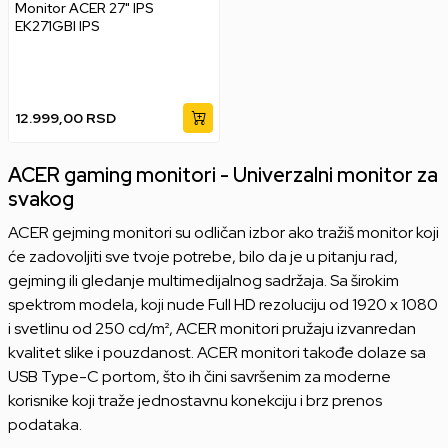
Monitor ACER 27" IPS
EK271GBI IPS
12.999,00
RSD
ACER gaming monitori - Univerzalni monitor za
svakog
ACER gejming monitori su odličan izbor ako tražiš monitor koji
će zadovoljiti sve tvoje potrebe, bilo da je u pitanju rad,
gejming ili gledanje multimedijalnog sadržaja. Sa širokim
spektrom modela, koji nude Full HD rezoluciju od 1920 x 1080
i svetlinu od 250 cd/m², ACER monitori pružaju izvanredan
kvalitet slike i pouzdanost. ACER monitori takođe dolaze sa
USB Type-C portom, što ih čini savršenim za moderne
korisnike koji traže jednostavnu konekciju i brz prenos
podataka.