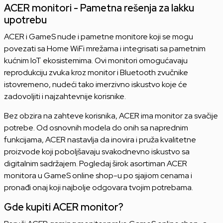
ACER monitori - Pametna rešenja za lakku
upotrebu
ACER i GameS nude i pametne monitore koji se mogu
povezati sa Home WiFi mrežama i integrisati sa pametnim
kućnim IoT ekosistemima. Ovi monitori omogućavaju
reprodukciju zvuka kroz monitor i Bluetooth zvučnike
istovremeno, nudeći tako imerzivno iskustvo koje će
zadovoljiti i najzahtevnije korisnike.
Bez obzira na zahteve korisnika, ACER ima monitor za svačije
potrebe. Od osnovnih modela do onih sa naprednim
funkcijama, ACER nastavlja da inovira i pruža kvalitetne
proizvode koji poboljšavaju svakodnevno iskustvo sa
digitalnim sadržajem. Pogledaj širok asortiman ACER
monitora u GameS online shop-u po sjajiom cenama i
pronađi onaj koji najbolje odgovara tvojim potrebama.
Gde kupiti ACER monitor?