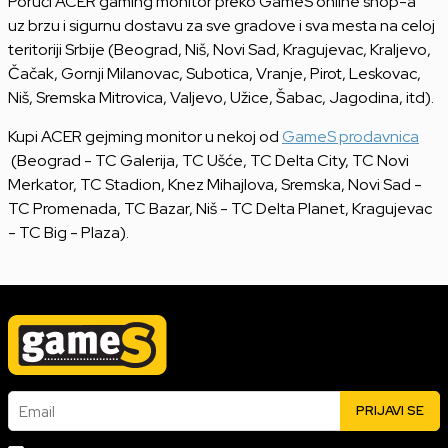
Poruči ACER gaming monitor preko GameS online shop-a
uz brzu i sigurnu dostavu za sve gradove i sva mesta na celoj
teritoriji Srbije (Beograd, Niš, Novi Sad, Kragujevac, Kraljevo,
Čačak, Gornji Milanovac, Subotica, Vranje, Pirot, Leskovac,
Niš, Sremska Mitrovica, Valjevo, Užice, Šabac, Jagodina, itd).
Kupi ACER gejming monitor u nekoj od
GameS prodavnica
(Beograd - TC Galerija, TC Ušće, TC Delta City, TC Novi
Merkator, TC Stadion, Knez Mihajlova, Sremska, Novi Sad -
TC Promenada, TC Bazar, Niš - TC Delta Planet, Kragujevac
- TC Big - Plaza).
Email
PRIJAVI SE