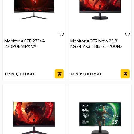
Monitor ACER 27" VA
Monitor ACER Nitro 23.8"
270P0BMIPX VA
KG241YX3 - Black - 200Hz
17.999,00
RSD
14.999,00
RSD