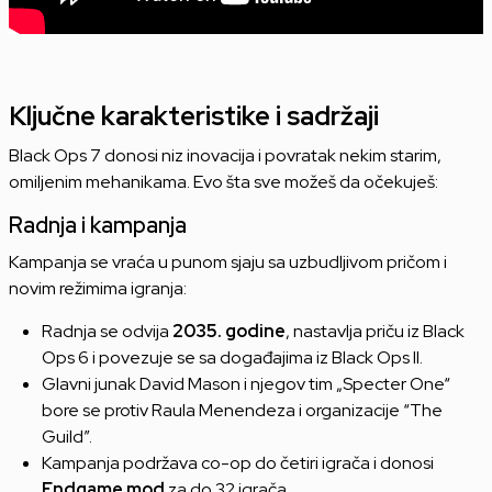
Ključne karakteristike i sadržaji
Black Ops 7 donosi niz inovacija i povratak nekim starim,
omiljenim mehanikama. Evo šta sve možeš da očekuješ:
Radnja i kampanja
Kampanja se vraća u punom sjaju sa uzbudljivom pričom i
novim režimima igranja:
Radnja se odvija
2035. godine
, nastavlja priču iz Black
Ops 6 i povezuje se sa događajima iz Black Ops II.
Glavni junak David Mason i njegov tim „Specter One“
bore se protiv Raula Menendeza i organizacije “The
Guild”.
Kampanja podržava co-op do četiri igrača i donosi
Endgame mod
za do 32 igrača.