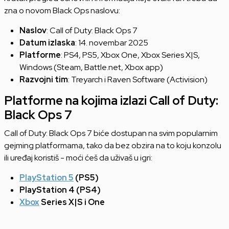
zna o novom Black Ops naslovu:
Naslov
: Call of Duty: Black Ops 7
Datum izlaska
: 14. novembar 2025
Platforme
: PS4, PS5, Xbox One, Xbox Series X|S,
Windows (Steam, Battle.net, Xbox app)
Razvojni tim
: Treyarch i Raven Software (Activision)
Platforme na kojima izlazi Call of Duty:
Black Ops 7
Call of Duty: Black Ops 7 biće dostupan na svim popularnim
gejming platformama, tako da bez obzira na to koju konzolu
ili uređaj koristiš - moći ćeš da uživaš u igri:
PlayStation 5
(PS5)
PlayStation 4 (PS4)
Xbox
Series X|S i One