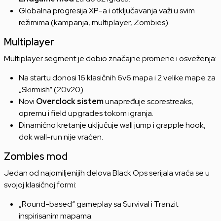
Globalna progresija XP-a i otključavanja važi u svim
režimima (kampanja, multiplayer, Zombies).
Multiplayer
Multiplayer segment je dobio značajne promene i osveženja:
Na startu donosi 16 klasičnih 6v6 mapa i 2 velike mape za
„Skirmish“ (20v20).
Novi
Overclock sistem
unapređuje scorestreaks,
opremu i field upgrades tokom igranja.
Dinamično kretanje uključuje wall jump i grapple hook,
dok wall-run nije vraćen.
Zombies mod
Jedan od najomiljenijih delova Black Ops serijala vraća se u
svojoj klasičnoj formi:
„Round-based“ gameplay sa Survival i Tranzit
inspirisanim mapama.