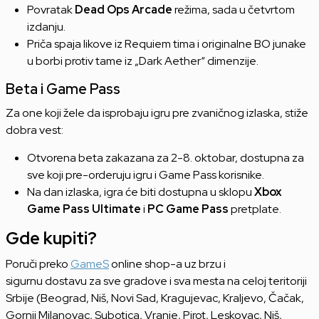
Povratak
Dead Ops Arcade
režima, sada u četvrtom
izdanju.
Priča spaja likove iz Requiem tima i originalne BO junake
u borbi protiv tame iz „Dark Aether“ dimenzije.
Beta i Game Pass
Za one koji žele da isprobaju igru pre zvaničnog izlaska, stiže
dobra vest:
Otvorena beta zakazana za 2-8. oktobar, dostupna za
sve koji pre-orderuju igru i Game Pass korisnike.
Na dan izlaska, igra će biti dostupna u sklopu
Xbox
Game Pass Ultimate
i
PC Game Pass
pretplate.
Gde kupiti?
Poruči preko
GameS
online shop-a uz brzu i
sigurnu dostavu za sve gradove i sva mesta na celoj teritoriji
Srbije (Beograd, Niš, Novi Sad, Kragujevac, Kraljevo, Čačak,
Gornji Milanovac, Subotica, Vranje, Pirot, Leskovac, Niš,