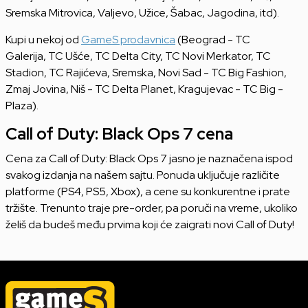
Sremska Mitrovica, Valjevo, Užice, Šabac, Jagodina, itd).
Kupi u nekoj od
GameS prodavnica
(Beograd - TC
Galerija, TC Ušće, TC Delta City, TC Novi Merkator, TC
Stadion, TC Rajićeva, Sremska, Novi Sad - TC Big Fashion,
Zmaj Jovina, Niš - TC Delta Planet, Kragujevac - TC Big -
Plaza).
Call of Duty: Black Ops 7 cena
Cena za Call of Duty: Black Ops 7 jasno je naznačena ispod
svakog izdanja na našem sajtu. Ponuda uključuje različite
platforme (PS4, PS5, Xbox), a cene su konkurentne i prate
tržište. Trenunto traje pre-order, pa poruči na vreme, ukoliko
želiš da budeš među prvima koji će zaigrati novi Call of Duty!