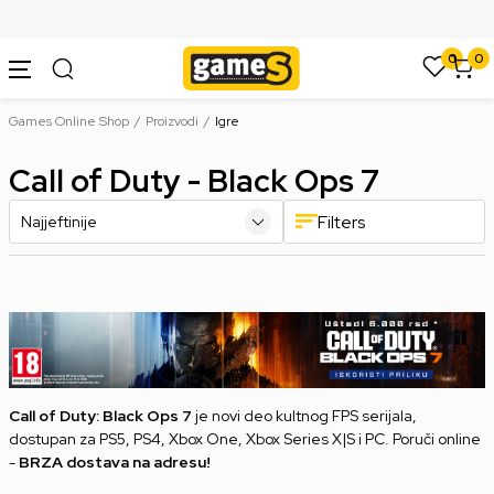
SIGURNO PLAĆANJE PLATNIM KARTICAMA
0
0
Games Online Shop
Proizvodi
Igre
Call of Duty - Black Ops 7
Filters
Call of Duty: Black Ops 7
je novi deo kultnog FPS serijala,
dostupan za PS5, PS4, Xbox One, Xbox Series X|S i PC. Poruči online
-
BRZA dostava na adresu!