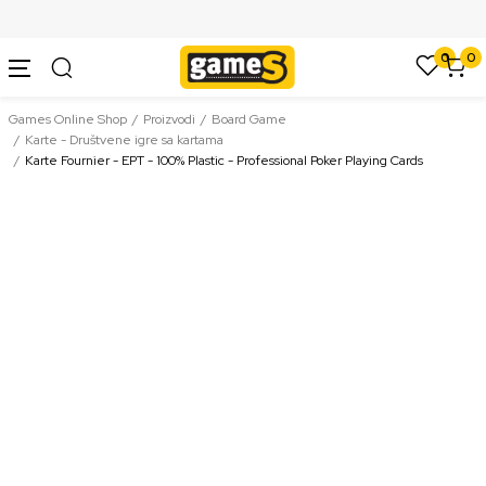
SIGURNO PLAĆANJE PLATNIM KARTICAMA
0
0
Games Online Shop
Proizvodi
Board Game
Karte - Društvene igre sa kartama
Karte Fournier - EPT - 100% Plastic - Professional Poker Playing Cards