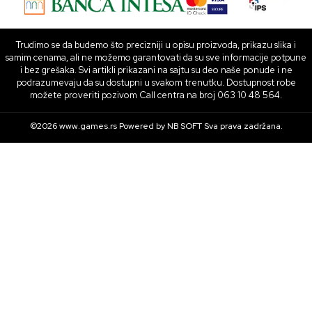
Trudimo se da budemo što precizniji u opisu proizvoda, prikazu slika i
samim cenama, ali ne možemo garantovati da su sve informacije potpune
i bez grešaka. Svi artikli prikazani na sajtu su deo naše ponude i ne
podrazumevaju da su dostupni u svakom trenutku. Dostupnost robe
možete proveriti pozivom Call centra na broj 063 10 48 564.
©2026
www.games.rs
Powered by
NB SOFT
Sva prava zadržana.