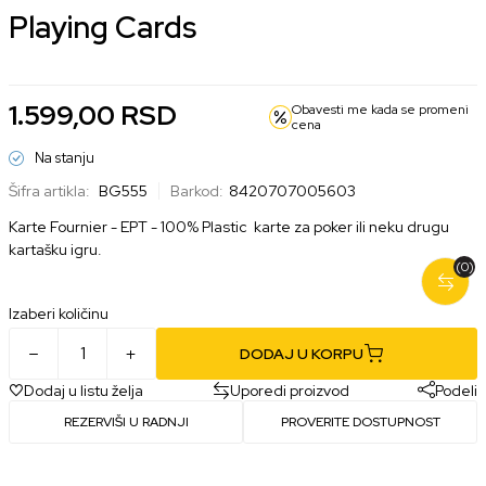
Playing Cards
1.599,00
RSD
Obavesti me kada se promeni
cena
Na stanju
Šifra artikla:
BG555
Barkod:
8420707005603
Karte Fournier - EPT - 100% Plastic karte za poker ili neku drugu
kartašku igru.
(0)
Izaberi količinu
DODAJ U KORPU
Dodaj u listu želja
Uporedi proizvod
Podeli
REZERVIŠI U RADNJI
PROVERITE DOSTUPNOST