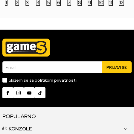
1
2
3
4
5
6
7
8
9
10
11
12
Email
PRIJAVI SE
Slažem se sa
politikom privatnosti
POPULARNO
KONZOLE