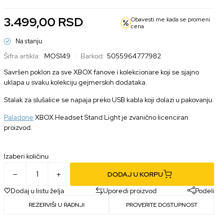
3.499,00
RSD
Obavesti me kada se promeni
cena
Na stanju
Šifra artikla:
MOS149
Barkod:
5055964777982
Savršen poklon za sve XBOX fanove i kolekcionare koji se sjajno
uklapa u svaku kolekciju gejmerskih dodataka.
Stalak za slušalice se napaja preko USB kabla koji dolazi u pakovanju.
Paladone
XBOX Headset Stand Light je zvanično licenciran
proizvod.
Izaberi količinu
DODAJ U KORPU
Dodaj u listu želja
Uporedi proizvod
Podeli
REZERVIŠI U RADNJI
PROVERITE DOSTUPNOST