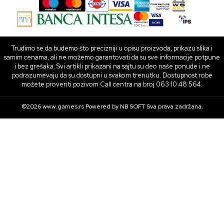
Trudimo se da budemo što precizniji u opisu proizvoda, prikazu slika i
samim cenama, ali ne možemo garantovati da su sve informacije potpune
i bez grešaka. Svi artikli prikazani na sajtu su deo naše ponude i ne
podrazumevaju da su dostupni u svakom trenutku. Dostupnost robe
možete proveriti pozivom Call centra na broj 063 10 48 564.
©2026
www.games.rs
Powered by
NB SOFT
Sva prava zadržana.